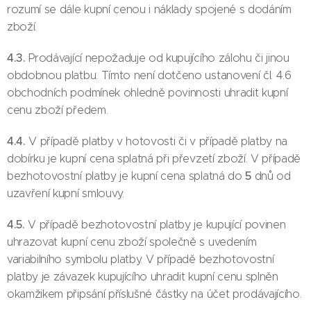
rozumí se dále kupní cenou i náklady spojené s dodáním
zboží.
4.3.
Prodávající nepožaduje od kupujícího zálohu či jinou
obdobnou platbu. Tímto není dotčeno ustanovení čl. 4.6
obchodních podmínek ohledně povinnosti uhradit kupní
cenu zboží předem.
4.4.
V případě platby v hotovosti či v případě platby na
dobírku je kupní cena splatná při převzetí zboží. V případě
5
bezhotovostní platby je kupní cena splatná do
dnů od
uzavření kupní smlouvy.
4.5.
V případě bezhotovostní platby je kupující povinen
uhrazovat kupní cenu zboží společně s uvedením
variabilního symbolu platby. V případě bezhotovostní
platby je závazek kupujícího uhradit kupní cenu splněn
okamžikem připsání příslušné částky na účet prodávajícího.