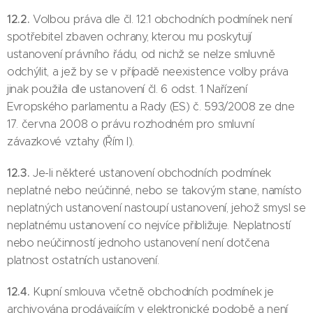
12.2.
Volbou práva dle čl. 12.1 obchodních podmínek není
spotřebitel zbaven ochrany, kterou mu poskytují
ustanovení právního řádu, od nichž se nelze smluvně
odchýlit, a jež by se v případě neexistence volby práva
jinak použila dle ustanovení čl. 6 odst. 1 Nařízení
Evropského parlamentu a Rady (ES) č. 593/2008 ze dne
17. června 2008 o právu rozhodném pro smluvní
závazkové vztahy (Řím I).
12.3.
Je-li některé ustanovení obchodních podmínek
neplatné nebo neúčinné, nebo se takovým stane, namísto
neplatných ustanovení nastoupí ustanovení, jehož smysl se
neplatnému ustanovení co nejvíce přibližuje. Neplatností
nebo neúčinností jednoho ustanovení není dotčena
platnost ostatních ustanovení.
12.4.
Kupní smlouva včetně obchodních podmínek je
archivována prodávajícím v elektronické podobě a není