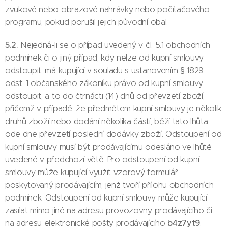
zvukové nebo obrazové nahrávky nebo počítačového
programu, pokud porušil jejich původní obal.
5.2.
Nejedná-li se o případ uvedený v čl. 5.1 obchodních
podmínek či o jiný případ, kdy nelze od kupní smlouvy
odstoupit, má kupující v souladu s ustanovením § 1829
odst. 1 občanského zákoníku právo od kupní smlouvy
odstoupit, a to do čtrnácti (14) dnů od převzetí zboží,
přičemž v případě, že předmětem kupní smlouvy je několik
druhů zboží nebo dodání několika částí, běží tato lhůta
ode dne převzetí poslední dodávky zboží. Odstoupení od
kupní smlouvy musí být prodávajícímu odesláno ve lhůtě
uvedené v předchozí větě. Pro odstoupení od kupní
smlouvy může kupující využit vzorový formulář
poskytovaný prodávajícím, jenž tvoří přílohu obchodních
podmínek. Odstoupení od kupní smlouvy může kupující
zasílat mimo jiné na adresu provozovny prodávajícího či
b4z7yt9
na adresu elektronické pošty prodávajícího
.