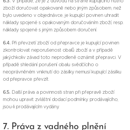
6.3.
V případě, že je z důvodů na straně kupujícího nutno
zboží doručovat opakovaně nebo jiným způsobem, než
bylo uvedeno v objednávce, je kupující povinen uhradit
náklady spojené s opakovaným doručováním zboží, resp.
náklady spojené s jiným způsobem doručení.
6.4.
Při převzetí zboží od přepravce je kupující povinen
zkontrolovat neporušenost obalů zboží a v případě
jakýchkoliv závad toto neprodleně oznámit přepravci. V
případě shledání porušení obalu svědčícího o
neoprávněném vniknutí do zásilky nemusí kupující zásilku
od přepravce převzít.
6.5.
Další práva a povinnosti stran při přepravě zboží
mohou upravit zvláštní dodací podmínky prodávajícího,
jsou-li prodávajícím vydány.
7. Práva z vadného plnění