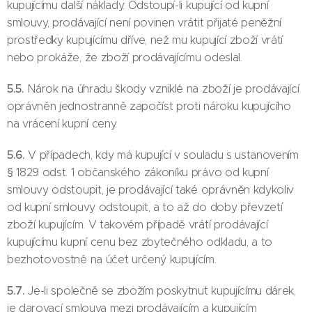
kupujícímu další náklady. Odstoupí-li kupující od kupní
smlouvy, prodávající není povinen vrátit přijaté peněžní
prostředky kupujícímu dříve, než mu kupující zboží vrátí
nebo prokáže, že zboží prodávajícímu odeslal.
5.5.
Nárok na úhradu škody vzniklé na zboží je prodávající
oprávněn jednostranně započíst proti nároku kupujícího
na vrácení kupní ceny.
5.6.
V případech, kdy má kupující v souladu s ustanovením
§ 1829 odst. 1 občanského zákoníku právo od kupní
smlouvy odstoupit, je prodávající také oprávněn kdykoliv
od kupní smlouvy odstoupit, a to až do doby převzetí
zboží kupujícím. V takovém případě vrátí prodávající
kupujícímu kupní cenu bez zbytečného odkladu, a to
bezhotovostně na účet určený kupujícím.
5.7.
Je-li společně se zbožím poskytnut kupujícímu dárek,
je darovací smlouva mezi prodávajícím a kupujícím