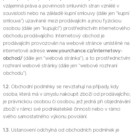
vzájemná práva a povinnosti smluvních stran vzniklé v
souvislosti nebo na základě kupní smlouvy (dále jen "kupní
smlouva") uzavírané mezi prodávajícím a jinou fyzickou
osobou (dále jen "kupující") prostřednictvím internetového
obchodu prodávajícího. Internetový obchod je
prodávajícím provozován na webové stránce umístěné na
www.yourchance.cz/internetovy-
internetové adrese
obchod/
(dále jen "webová stránka"), a to prostřednictvím
rozhraní webové stránky (dále jen "webové rozhraní
obchodu").
1.2.
Obchodní podmínky se nevztahují na případy, kdy
osoba, která má v úmyslu nakoupit zboží od prodávajícího,
je právnickou osobou či osobou, jež jedná při objednávání
zboží v rámci své podnikatelské činnosti nebo v rámci
svého samostatného výkonu povolání.
1.3.
Ustanovení odchylná od obchodních podmínek je