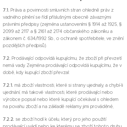
7.1.
Práva a povinnosti smluvních stran ohledně práv z
vadného plnění se řídí příslušnými obecně závaznými
právními předpisy (zejména ustanoveními § 1914 až 1925, §
2099 až 2117 a § 2161 až 2174 občanského zákoníku a
zákonem č. 634/1992 Sb., o ochraně spotřebitele, ve znění
pozdějších předpisů).
7.2.
Prodávající odpovídá kupujícímu, že zboží při převzetí
nemá vady. Zejména prodávající odpovídá kupujícímu, že v
době, kdy kupující zboží převzal:
7.2.1.
má zboží vlastnosti, které si strany ujednaly, a chybí-li
ujednání, má takové vlastnosti, které prodávající nebo
výrobce popsal nebo které kupující očekával s ohledem
na povahu zboží a na základě reklamy jimi prováděné,
7.2.2.
se zboží hodí k účelu, který pro jeho použití
prodávající uvádí nebo ke kterému se zboží tohoto druhu