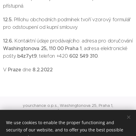
přístupná.
12.5.
Přílohu obchodních podmínek tvoří vzorový formulář
pro odstoupení od kupní smlouvy.
12.6.
Kontaktní údaje prodávajícího: adresa pro doručování
Washingtonova 25, 110 00 Praha 1
, adresa elektronické
b4z7yt9
602 549 310
pošty
, telefon +420
.
Praze
8.2.2022
V
dne
yourchance o.p.s., Washingtonova 25, Praha 1,
IČ: 24717975
O 741 vedená u rejstříkového soudu v Praze
We use cookies to enable the proper functioning and
office@yourchance.cz
konto veřejné sbírky 8418245001/5500
security of our website, and to offer you the best possible