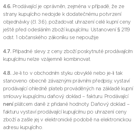
4.6.
Prodávající je oprávněn, zejména v případě, že ze
strany kupujícího nedojde k dodatečnému potvrzení
objednávky (čl. 3.6), požadovat uhrazení celé kupní ceny
ještě před odesláním zboží kupujícímu. Ustanovení § 2119
odst. 1 občanského zákoníku se nepoužije.
4.7.
Případné slevy z ceny zboží poskytnuté prodávajícím
kupujícímu nelze vzájemně kombinovat.
4.8.
Je-li to v obchodním styku obvyklé nebo je-li tak
stanoveno obecně závaznými právními předpisy, vystaví
prodávající ohledně plateb prováděných na základě kupní
smlouvy kupujícímu daňový doklad – fakturu. Prodávající
není
plátcem daně z přidané hodnoty. Daňový doklad –
fakturu vystaví prodávající kupujícímu po uhrazení ceny
zboží a zašle jej v elektronické podobě na elektronickou
adresu kupujícího.