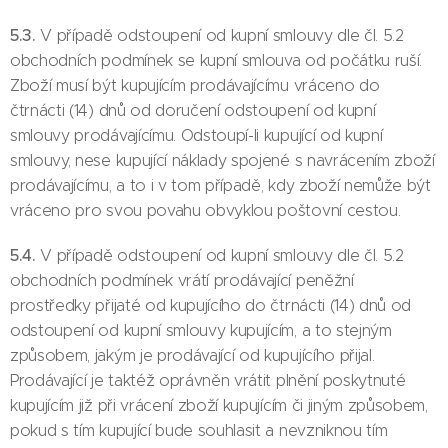
5.3.
V případě odstoupení od kupní smlouvy dle čl. 5.2
obchodních podmínek se kupní smlouva od počátku ruší.
Zboží musí být kupujícím prodávajícímu vráceno do
čtrnácti (14) dnů od doručení odstoupení od kupní
smlouvy prodávajícímu. Odstoupí-li kupující od kupní
smlouvy, nese kupující náklady spojené s navrácením zboží
prodávajícímu, a to i v tom případě, kdy zboží nemůže být
vráceno pro svou povahu obvyklou poštovní cestou.
5.4.
V případě odstoupení od kupní smlouvy dle čl. 5.2
obchodních podmínek vrátí prodávající peněžní
prostředky přijaté od kupujícího do čtrnácti (14) dnů od
odstoupení od kupní smlouvy kupujícím, a to stejným
způsobem, jakým je prodávající od kupujícího přijal.
Prodávající je taktéž oprávněn vrátit plnění poskytnuté
kupujícím již při vrácení zboží kupujícím či jiným způsobem,
pokud s tím kupující bude souhlasit a nevzniknou tím