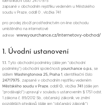
identifikační číslo: 24717975
zapsané v obchodním rejstříku vedeném u Městského
soudu v Praze, oddíl 0 , vložka 741
pro prodej zboží prostřednictvím on-line obchodu
umístěného na internetové
www.yourchance.cz/internetovy-obchod/
adrese
1. Úvodní ustanovení
1.1.
Tyto obchodní podmínky (dále jen "obchodní
yourchance o.p.s.
podmínky") obchodní společnosti
, se
Washingtonova 25, Praha 1
sídlem
, identifikační číslo:
24717975
, zapsané v obchodním rejstříku vedeném
Městského soudu v Praze
O.
741
, oddíl
, vložka
(dále jen
"prodávající") upravují v souladu s ustanovením § 1751 odst.
1 zákona č. 89/2012 Sb., občanský zákoník, ve znění
pozdějších předpisů (dále jen "občanský zákoník")