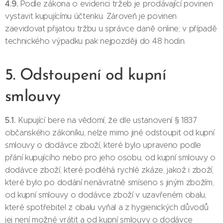
4.9.
Podle zákona o evidenci tržeb je prodávající povinen
vystavit kupujícímu účtenku. Zároveň je povinen
zaevidovat přijatou tržbu u správce daně online; v případě
technického výpadku pak nejpozději do 48 hodin.
5. Odstoupení od kupní
smlouvy
5.1.
Kupující bere na vědomí, že dle ustanovení § 1837
občanského zákoníku, nelze mimo jiné odstoupit od kupní
smlouvy o dodávce zboží, které bylo upraveno podle
přání kupujícího nebo pro jeho osobu, od kupní smlouvy o
dodávce zboží, které podléhá rychlé zkáze, jakož i zboží,
které bylo po dodání nenávratně smíseno s jiným zbožím,
od kupní smlouvy o dodávce zboží v uzavřeném obalu,
které spotřebitel z obalu vyňal a z hygienických důvodů
jej není možné vrátit a od kupní smlouvy o dodávce