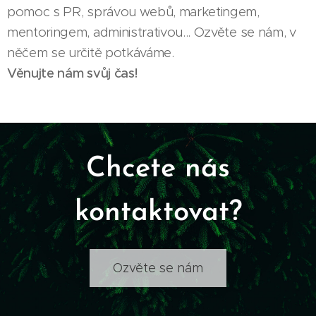
pomoc s PR, správou webů, marketingem,
mentoringem, administrativou... Ozvěte se nám, v
něčem se určitě potkáváme.
Věnujte nám svůj čas!
Chcete nás
kontaktovat?
Ozvěte se nám