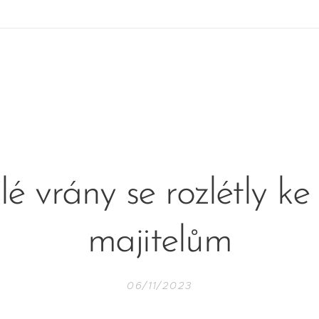
lé vrány se rozlétly k
majitelům
06/11/2023