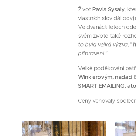
Život
Pavla Sysaly
, kt
vlastních slov dál odví
Ve dvanácti letech od
svém životě také rozhod
to byla velká výzva,"
ř
připraveni."
Velké poděkování patří
Winklerovým, nadaci
SMART EMAILING, atol
Ceny věnovaly společ