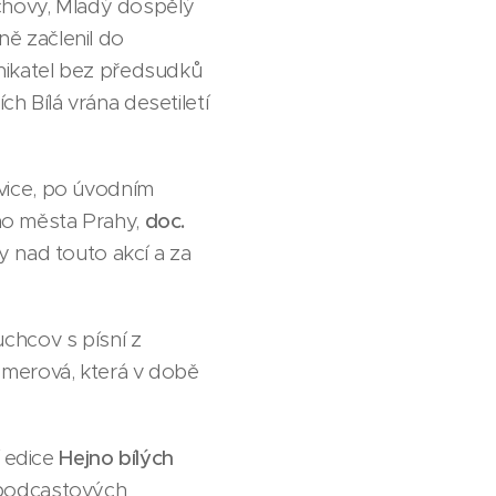
ýchovy, Mladý dospělý
ě začlenil do
nikatel bez předsudků
ch Bílá vrána desetiletí
vice, po úvodním
ího města Prahy,
doc.
y nad touto akcí a za
chcov s písní z
mmerová, která v době
í edice
Hejno bílých
 podcastových