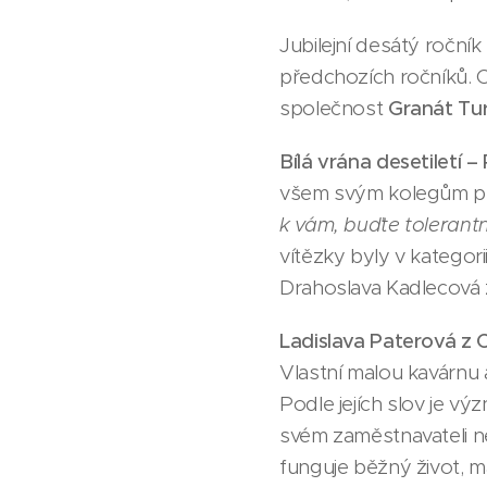
Jubilejní desátý ročník
předchozích ročníků.
společnost
Granát Tu
Bílá vrána desetiletí –
všem svým kolegům př
k vám, buďte tolerantn
vítězky byly v katego
Drahoslava Kadlecová
Ladislava Paterová z 
Vlastní malou kavárnu
Podle jejích slov je 
svém zaměstnavateli n
funguje běžný život, m