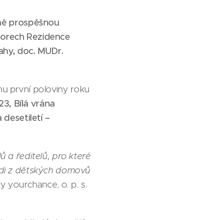
cně prospěšnou
storech Rezidence
ahy, doc. MUDr.
hu první poloviny roku
3, Bílá vrána
 desetiletí –
ů a ředitelů, pro které
lidi z dětských domovů
y yourchance, o. p. s.