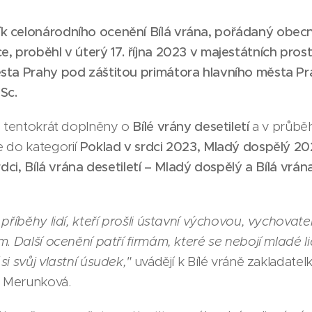
k celonárodního ocenění Bílá vrána, pořádaný obe
e, proběhl v úterý 17. října 2023 v majestátních pro
sta Prahy pod záštitou primátora hlavního města Pr
Sc.
y tentokrát doplněny o
Bílé vrány desetiletí
a v průbě
e do kategorií
Poklad v srdci 2023, Mladý dospělý 202
rdci, Bílá vrána desetiletí – Mladý dospělý a Bílá vrána
příběhy lidí, kteří prošli ústavní výchovou, vychovatel
m. Další ocenění patří firmám, které se nebojí mladé 
i svůj vlastní úsudek,"
uvádějí k Bílé vráně zakladatelk
a Merunková.