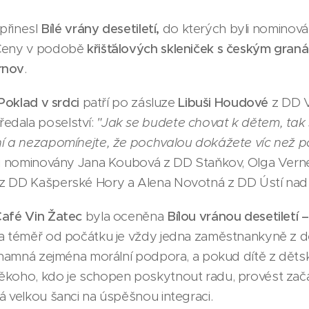
 přinesl
Bílé vrány desetiletí,
do kterých byli nominován
 Ceny v podobě
křišťálových skleniček s českým gran
rnov
.
 Poklad v srdci
patří po zásluze
Libuši Houdové
z DD V
edala poselství:
"Jak se budete chovat k dětem, tak
í a nezapomínejte, že pochvalou dokážete víc než po
rii nominovány Jana Koubová z DD Staňkov, Olga Vern
 z DD Kašperské Hory a Alena Novotná z DD Ústí nad
Café Vin Žatec
byla oceněna
Bílou vránou desetiletí
 a téměř od počátku je vždy jedna zaměstnankyně z
významná zejména morální podpora, a pokud dítě z dě
ěkoho, kdo je schopen poskytnout radu, provést začá
á velkou šanci na úspěšnou integraci.