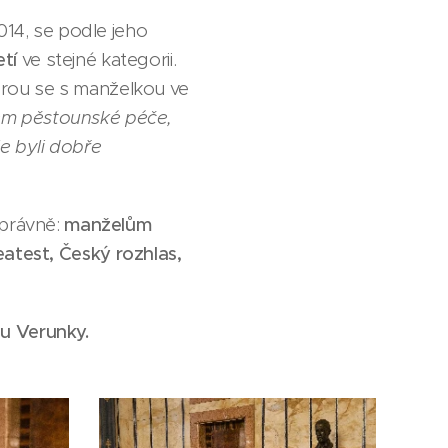
014, se podle jeho
etí
ve stejné kategorii.
rou se s manželkou ve
em pěstounské péče,
e byli dobře
správně:
manželům
est, Český rozhlas,
 u Verunky.