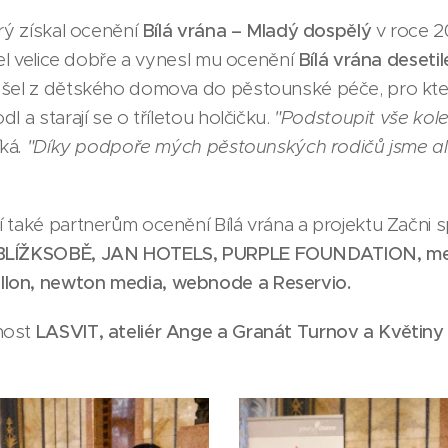
erý získal ocenění
Bílá vrána – Mladý dospělý
v roce 2
jel velice dobře a vynesl mu ocenění
Bílá vrána desetil
ešel z dětského domova do pěstounské péče, pro kte
l a starají se o tříletou holčičku.
"Podstoupit vše kol
íká
. "Díky podpoře mých pěstounských rodičů jsme al
 také partnerům ocenění Bílá vrána a projektu Začni 
 BLÍŽKSOBĚ, JAN HOTELS, PURPLE FOUNDATION, meat
lon, newton media, webnode a Reservio.
nost
LASVIT, ateliér Ange a Granát Turnov a Květiny