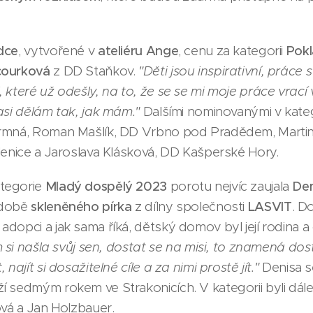
dce
, vytvořené v
ateliéru Ange
, cenu za kategorii
Pokl
courková
z DD Staňkov.
"Děti jsou inspirativní, práce 
 které už odešly, na to, že se se mi moje práce vrací
asi dělám tak, jak mám."
Dalšími nominovanými v katego
rmná, Roman Mašlík, DD Vrbno pod Pradědem, Martina
lenice a Jaroslava Klásková, DD Kašperské Hory.
tegorie
Mladý dospělý 2023
porotu nejvíc zaujala
Den
odobě
skleněného pírka
z dílny společnosti
LASVIT
. D
dopci a jak sama říká, dětský domov byl její rodina 
m si našla svůj sen, dostat se na misi, to znamená do
najít si dosažitelné cíle a za nimi prostě jít."
Denisa s
 sedmým rokem ve Strakonicích. V kategorii byli dál
ová a Jan Holzbauer.