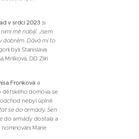
ad v srdci 2023
si
s nimi mě nabíjí. Jsem
 v dobrém. Dává mi to
rii byli Stanislava
 Mrlíková, DD Zlín
isa Fronková
a
o dětského domova se
a odchod nebyl úplně
stat se do armády. Sen
e do armády dostala a
e nominováni Marie