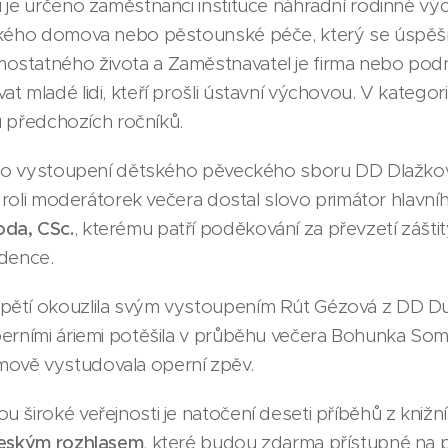
 je určeno zaměstnanci instituce náhradní rodinné v
ského domova nebo pěstounské péče, který se úspěšn
statného života a Zaměstnavatel je firma nebo pod
 mladé lidi, kteří prošli ústavní výchovou. V kategorií
zů předchozích ročníků.
jilo vystoupení dětského pěveckého sboru DD Dlažko
 v roli moderátorek večera dostal slovo primátor hlavn
da, CSc.
, kterému patří poděkování za převzetí záštit
idence.
ětí okouzlila svým vystoupením Rút Gézová z DD Du
perními áriemi potěšila v průběhu večera Bohunka So
ově vystudovala operní zpěv.
u široké veřejnosti je natočení deseti příběhů z knižn
Českým rozhlasem
, které budou zdarma přístupné na