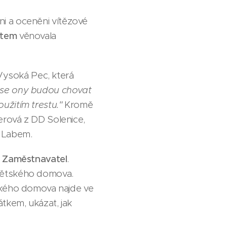
i a oceněni vítězové
átem
věnovala
ysoká Pec, která
 se ony budou chovat
užitím trestu."
Kromě
erová z DD Solenice,
 Labem.
 – Zaměstnavatel
.
 dětského domova.
tského domova najde ve
tkem, ukázat, jak