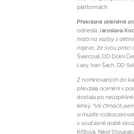
platformách.
Překrásné skleněné sr
odnesla J
aroslava Ko
hrdá na vazby s dětmi,
najevo, že svou práci 
Švarcová, DD Dolní Če
Lazy, Ivan Šach, DD So
Z nominovaných do ka
převzala ocenění v p
dostala po neúspěšné a
lehký.
"Ve čtrnácti jse
si musíte rozkouskovat, 
v současné době slouží
Křížová, Nikol Stoupal