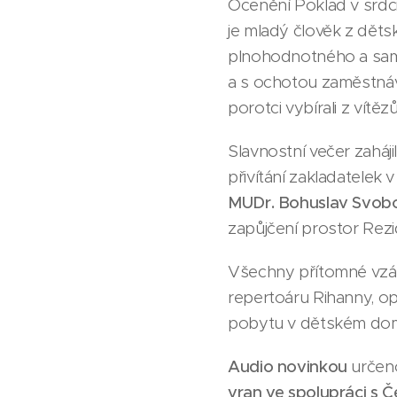
Ocenění Poklad v srdci
je mladý člověk z dět
plnohodnotného a samo
a s ochotou zaměstnávat
porotci vybírali z vítě
Slavnostní večer zahá
přivítání zakladatelek
MUDr. Bohuslav Svobo
zapůjčení prostor Rez
Všechny přítomné vzáp
repertoáru Rihanny, o
pobytu v dětském dom
Audio novinkou
určeno
vran ve spolupráci s 