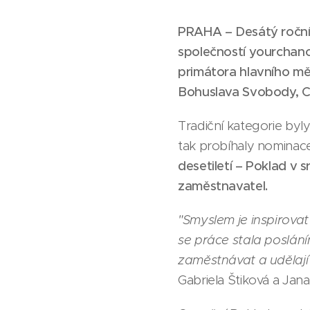
PRAHA – Desátý roční
společností yourchanc
primátora hlavního mě
Bohuslava Svobody, C
Tradiční kategorie byl
tak probíhaly nominac
desetiletí – Poklad v s
zaměstnavatel.
"Smyslem je inspirovat 
se práce stala poslání
zaměstnávat a udělají s
Gabriela Štiková a Jan