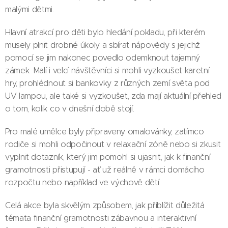
malými dětmi.
Hlavní atrakcí pro děti bylo hledání pokladu, při kterém
musely plnit drobné úkoly a sbírat nápovědy s jejichž
pomocí se jim nakonec povedlo odemknout tajemný
zámek. Malí i velcí návštěvníci si mohli vyzkoušet karetní
hry, prohlédnout si bankovky z různých zemí světa pod
UV lampou, ale také si vyzkoušet, zda mají aktuální přehled
o tom, kolik co v dnešní době stojí.
Pro malé umělce byly připraveny omalovánky, zatímco
rodiče si mohli odpočinout v relaxační zóně nebo si zkusit
vyplnit dotazník, který jim pomohl si ujasnit, jak k finanční
gramotnosti přistupují - ať už reálně v rámci domácího
rozpočtu nebo například ve výchově dětí.
Celá akce byla skvělým způsobem, jak přiblížit důležitá
témata finanční gramotnosti zábavnou a interaktivní