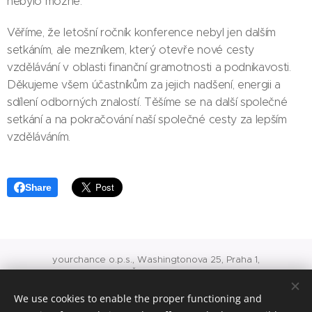
nebylo možné.
Věříme, že letošní ročník konference nebyl jen dalším
setkáním, ale mezníkem, který otevře nové cesty
vzdělávání v oblasti finanční gramotnosti a podnikavosti.
Děkujeme všem účastníkům za jejich nadšení, energii a
sdílení odborných znalostí. Těšíme se na další společné
setkání a na pokračování naší společné cesty za lepším
vzděláváním.
Share
yourchance o.p.s., Washingtonova 25, Praha 1,
IČ: 24717975
O 741 vedená u rejstříkového soudu v Praze
We use cookies to enable the proper functioning and
office@yourchance.cz