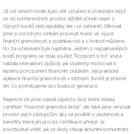
Již od ranních hodin bylo cítit vzrušení a očekávání, když
se do konferenčních prostor sjížděli učitelé nejen z
různých koutů naší republiky, ale i ze zahraničí. Slibovali
jsme si od tohoto setkání posunutí hranic ve výuce
finanční gramotnosti a podnikavosti a s hrdostí můžeme
říci, že očekávání byla naplněna. Jedním z nejzajímavějších
bodů programu se stala soutěž "Rozpočti si to!", která
nabídla interaktivní způsob, jak studenty motivovat k
lepšímu porozumění finančním otázkám. Její praktická
aplikace finanční gramotnosti v běžném životě je přesně
tím, co potřebujeme pro budoucí generace.
Nejenom že jsme oslavili úspěchy škol, které získaly
certifikát "Finančně gramotná škola", ale také jsme věnovali
prostor jejich zástupcům, aby se podělili o zkušenosti a
benefity, které jim proces certifikace přinesl. Je
povzbudivé vidět, jak se školy stávají aktivními komunitními