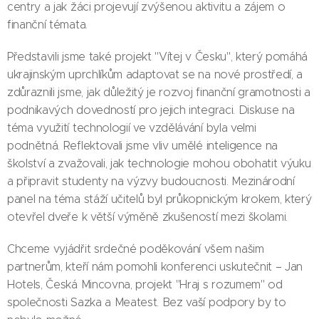
centry a jak žáci projevují zvýšenou aktivitu a zájem o
finanční témata.
Představili jsme také projekt "Vítej v Česku", který pomáhá
ukrajinským uprchlíkům adaptovat se na nové prostředí, a
zdůraznili jsme, jak důležitý je rozvoj finanční gramotnosti a
podnikavých dovedností pro jejich integraci. Diskuse na
téma využití technologií ve vzdělávání byla velmi
podnětná. Reflektovali jsme vliv umělé inteligence na
školství a zvažovali, jak technologie mohou obohatit výuku
a připravit studenty na výzvy budoucnosti. Mezinárodní
panel na téma stáží učitelů byl průkopnickým krokem, který
otevřel dveře k větší výměně zkušeností mezi školami.
Chceme vyjádřit srdečné poděkování všem našim
partnerům, kteří nám pomohli konferenci uskutečnit – Jan
Hotels, Česká Mincovna, projekt "Hraj s rozumem" od
společnosti Sazka a Meatest. Bez vaší podpory by to