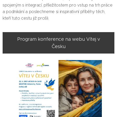
spojeným s integrací, příležitostem pro vstup na trh práce
a podnikání a poslechneme si inspirativní příběhy těch,
kteří tuto cestu již prošli.
Program konference na webu Vítej v
Česku