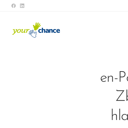
en-P
Zb
hl