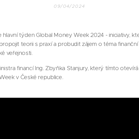
09/04/2024
hlavní týden Global Money Week 2024 - iniciativy, kter
ropojit teorii s praxí a probudit zájem o téma finančn
ké veřejnosti.
nistra financí Ing. Zbyňka Stanjury, který tímto otevír
Week v České republice.