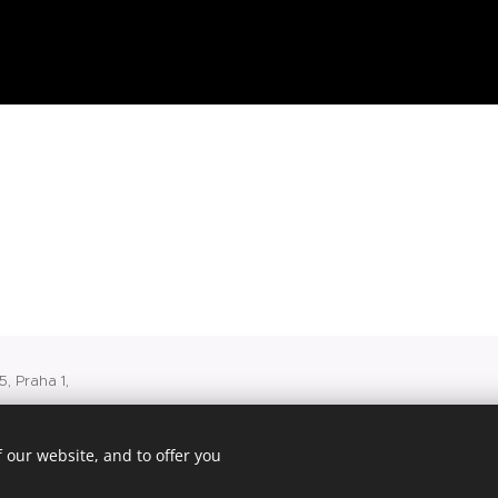
, Praha 1,
 v Praze
 our website, and to offer you
500