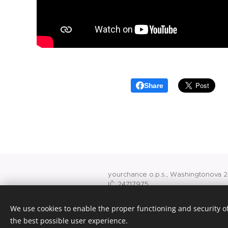
Share
yourchance o.p.s., Washingtonova 25
IČ: 24717975
O 741 vedená u rejstříkového soudu
office@yourchance.cz
We use cookies to enable the proper functioning and security of
konto veřejné sbírky 8418245001/5
the best possible user experience.
Cookies