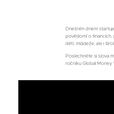
Dnešním dnem startuje 
povědomí o financích, p
dětí, mládeže, ale i širo
Poslechněte si slova mi
ročníku Global Money 