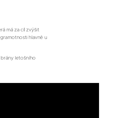
á má za cíl zvýšit
í gramotnosti hlavně u
á brány letošního