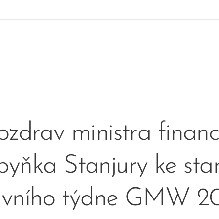
ozdrav ministra financí
yňka Stanjury ke sta
avního týdne GMW 2