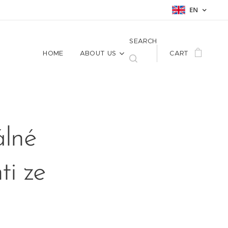
EN
SEARCH
HOME
ABOUT US
CART
álné
ti ze