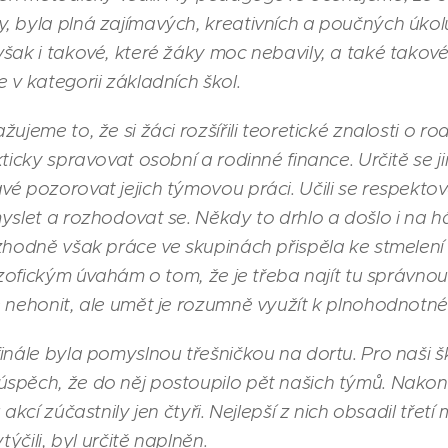
 byla plná zajímavých, kreativních a poučných úkolů,
šak i takové, které žáky moc nebavily, a také takové,
 v kategorii základních škol.
žujeme to, že si žáci rozšířili teoretické znalosti o 
ticky spravovat osobní a rodinné finance. Určitě se ji
é pozorovat jejich týmovou práci. Učili se respektov
yslet a rozhodovat se. Někdy to drhlo a došlo i na h
ozhodně však práce ve skupinách přispěla ke stmelení
lozofickým úvahám o tom, že je třeba najít tu správn
ě nehonit, ale umět je rozumně využít k plnohodnotn
inále byla pomyslnou třešničkou na dortu. Pro naši šk
spěch, že do něj postoupilo pět našich týmů. Nakone
akcí zúčastnily jen čtyři. Nejlepší z nich obsadil třetí 
týčili, byl určitě naplněn.