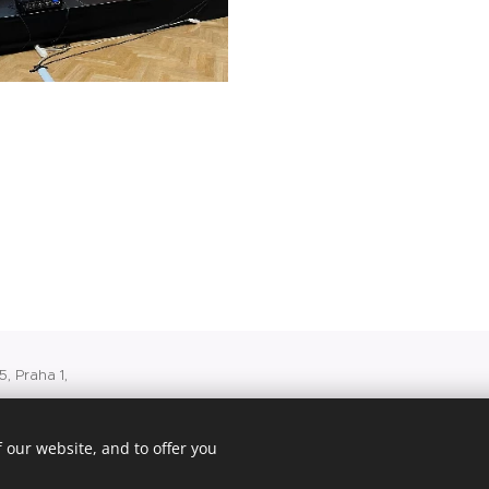
, Praha 1,
 v Praze
 our website, and to offer you
500