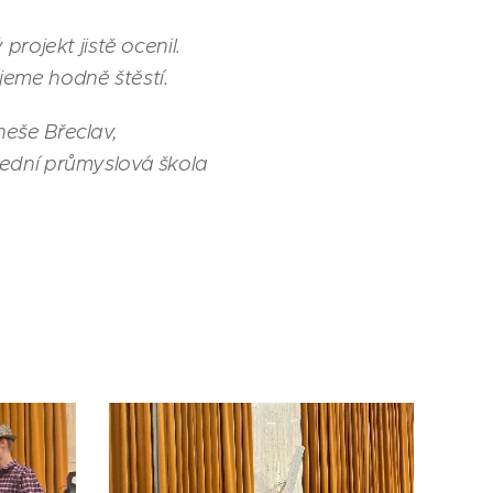
rojekt jistě ocenil.
ejeme hodně štěstí.
eše Břeclav,
ední průmyslová škola