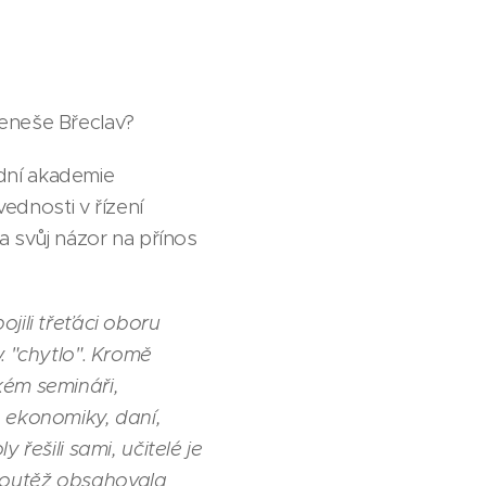
Beneše Břeclav?
dní akademie
vednosti v řízení
a svůj názor na přínos
jili třeťáci oboru
. "chytlo". Kromě
kém semináři,
. ekonomiky, daní,
řešili sami, učitelé je
 soutěž obsahovala