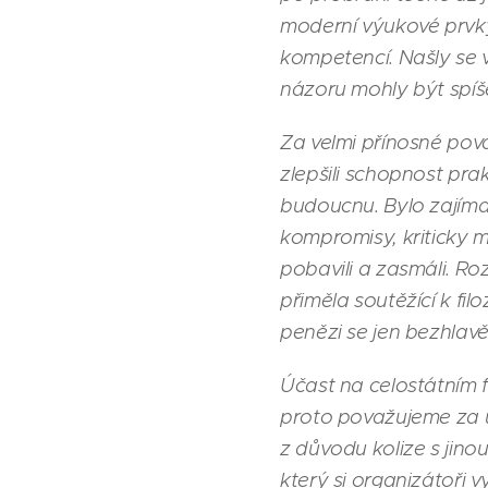
moderní výukové prvky,
kompetencí. Našly se v
názoru mohly být spíše
Za velmi přínosné pova
zlepšili schopnost prak
budoucnu. Bylo zajímav
kompromisy, kriticky m
pobavili a zasmáli. R
přiměla soutěžící k fi
penězi se jen bezhlav
Účast na celostátním f
proto považujeme za ú
z důvodu kolize s jinou 
který si organizátoři vy