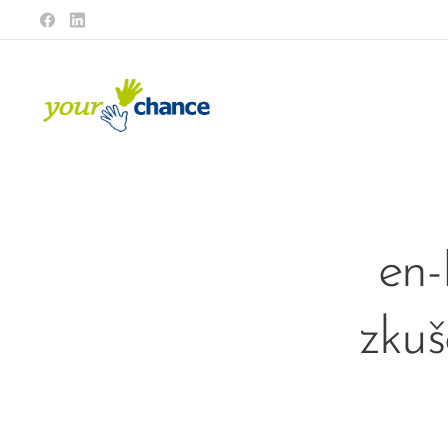
en-
zkuš