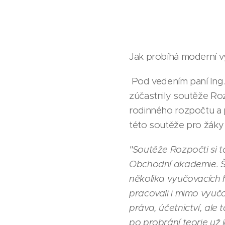
Jak probíhá moderní v
Pod vedením paní Ing.
zúčastnily soutěže Rozp
rodinného rozpočtu a p
této soutěže pro žáky 
"Soutěže Rozpočti si t
Obchodní akademie. Šlo
několika vyučovacích 
pracovali i mimo vyučo
práva, účetnictví, ale 
po probrání teorie už