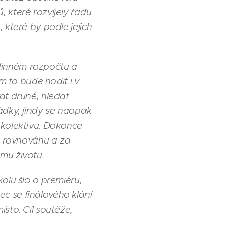
 které rozvíjely řadu
 které by podle jejich
rodinném rozpočtu a
m to bude hodit i v
at druhé, hledat
ádky, jindy se naopak
 kolektivu. Dokonce
ou rovnováhu a za
ému životu.
olu šlo o premiéru,
c se finálového klání
místo. Cíl soutěže,