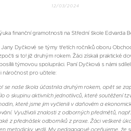
12/03/2024
ýuka finanční gramotnosti na Střední škole Edvarda 
 Jany Dyčkové se týmy třetích ročníků oboru Obcho
očti si to! již druhým rokem. Žáci získali praktické do
osílili týmovou spolupráci. Paní Dyčková s námi sdílel
i náročnost pro učitele:
o! se naše škola účastnila druhým rokem, opět se zapo
 o skupinu aktivních jednotlivců, které soutěžení tzv
hodin, které jsme jim vyčlenili v daňovém a ekonomic
vání. Využívali znalosti z odborných předmětů, např
také z přednášek odborníků z praxe. Žáci veškeré úkoly 
 jen metodicky vedli. My pedagogové oceňujeme, že