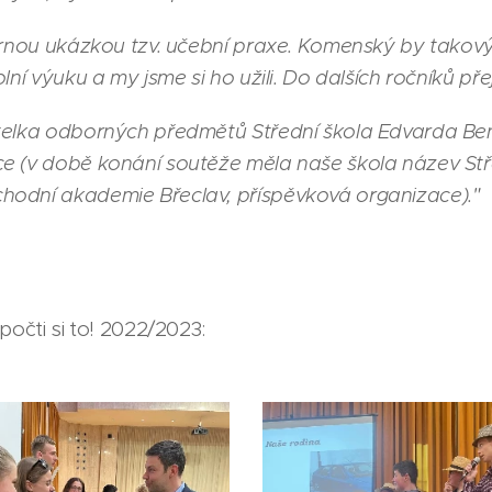
ornou ukázkou tzv. učební praxe. Komenský by takový p
lní výuku a my jsme si ho užili. Do dalších ročníků př
telka odborných předmětů Střední škola Edvarda Ben
e (v době konání soutěže měla naše škola název Stř
odní akademie Břeclav, příspěvková organizace)."
počti si to! 2022/2023: