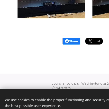
Share
yourchance o.p.s., Washingtonova 25
IČ: 24717975
O 741 vedená u rejstříkového soudu
office@yourchance.cz
We use cookies to enable the proper functioning and security of
konto veřejné sbírky 8418245001/5
the best possible user experience.
Cookies