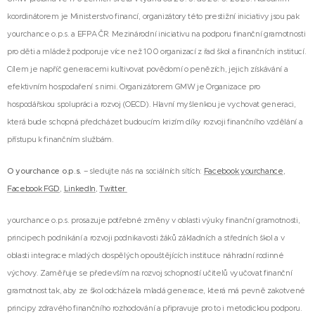
koordinátorem je Ministerstvo financí, organizátory této prestižní iniciativy jsou pak
yourchance o.p.s. a EFPA ČR. Mezinárodní iniciativu na podporu finanční gramotnosti
pro děti a mládež podporuje více než 100 organizací z řad škol a finančních institucí.
Cílem je napříč generacemi kultivovat povědomí o penězích, jejich získávání a
efektivním hospodaření s nimi. Organizátorem GMW je Organizace pro
hospodářskou spolupráci a rozvoj (OECD). Hlavní myšlenkou je vychovat generaci,
která bude schopná předcházet budoucím krizím díky rozvoji finančního vzdělání a
přístupu k finančním službám.
O yourchance o.p.s.
– sledujte nás na sociálních sítích:
Facebook yourchance
,
Facebook FGD
,
LinkedIn
,
Twitter
yourchance o.p.s. prosazuje potřebné změny v oblasti výuky finanční gramotnosti,
principech podnikání a rozvoji podnikavosti žáků základních a středních škol a v
oblasti integrace mladých dospělých opouštějících instituce náhradní rodinné
výchovy. Zaměřuje se především na rozvoj schopností učitelů vyučovat finanční
gramotnost tak, aby ze škol odcházela mladá generace, která má pevně zakotvené
principy zdravého finančního rozhodování a připravuje pro to i metodickou podporu.