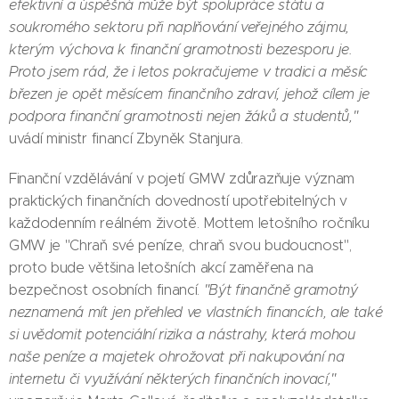
efektivní a úspěšná může být spolupráce státu a
soukromého sektoru při naplňování veřejného zájmu,
kterým výchova k finanční gramotnosti bezesporu je.
Proto jsem rád, že i letos pokračujeme v tradici a měsíc
březen je opět měsícem finančního zdraví, jehož cílem je
podpora finanční gramotnosti nejen žáků a studentů,"
uvádí ministr financí Zbyněk Stanjura.
Finanční vzdělávání v pojetí GMW zdůrazňuje význam
praktických finančních dovedností upotřebitelných v
každodenním reálném životě. Mottem letošního ročníku
GMW je "Chraň své peníze, chraň svou budoucnost",
proto bude většina letošních akcí zaměřena na
bezpečnost osobních financí.
"Být finančně gramotný
neznamená mít jen přehled ve vlastních financích, ale také
si uvědomit potenciální rizika a nástrahy, která mohou
naše peníze a majetek ohrožovat při nakupování na
internetu či využívání některých finančních inovací,"