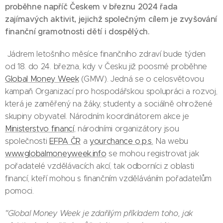
proběhne napříč Českem v březnu 2024 řada
zajímavých aktivit, jejichž společným cílem je zvyšování
finanční gramotnosti dětí i dospělých.
Jádrem letošního měsíce finančního zdraví bude týden
od 18. do 24. března, kdy v Česku již poosmé proběhne
Global Money Week
(GMW). Jedná se o celosvětovou
kampaň Organizací pro hospodářskou spolupráci a rozvoj,
která je zaměřený na žáky, studenty a sociálně ohrožené
skupiny obyvatel. Národním koordinátorem akce je
Ministerstvo financí
, národními organizátory jsou
společnosti
EFPA ČR
a
yourchance o.p.s.
Na webu
www.globalmoneyweek.info
se mohou registrovat jak
pořadatelé vzdělávacích akcí, tak odborníci z oblasti
financí, kteří mohou s finančním vzděláváním pořadatelům
pomoci.
"Global Money Week je zdařilým příkladem toho, jak