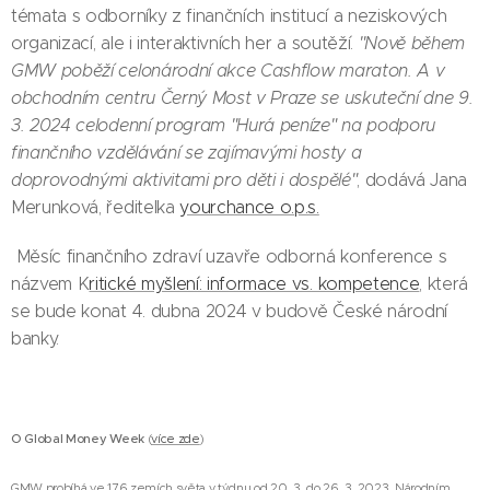
témata s odborníky z finančních institucí a neziskových
organizací, ale i interaktivních her a soutěží.
"Nově během
GMW poběží celonárodní akce Cashflow maraton. A v
obchodním centru Černý Most v Praze se uskuteční dne 9.
3. 2024 celodenní program "Hurá peníze" na podporu
finančního vzdělávání se zajímavými hosty a
doprovodnými aktivitami pro děti i dospělé"
, dodává Jana
Merunková, ředitelka
yourchance o.p.s.
Měsíc finančního zdraví uzavře odborná konference s
názvem K
ritické myšlení: informace vs. kompetence
, která
se bude konat 4. dubna 2024 v budově České národní
banky.
O Global Money Week
(
více zde
)
GMW probíhá ve 176 zemích světa v týdnu od 20. 3. do 26. 3. 2023. Národním