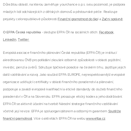
Důležitou oblastí, na kterou zaměřuje yourchance o.p.s. svou pozornost, je podpora
mladých lidí odcházejících z dětských domovů a pěstounské péče. Realizuje
projekty celorepublikové působnosti
Finanční gramotnost do ško
l a
Začni správně
.
O EFPA Česká republika
- sledujte EFPA ČR na sociálních sítích:
Facebook
,
LinkedIn
,
Twitter
Evropská asociace finančního plánování Česká republika (EFPA ČR) je institucí
akreditovanou ČNB pro pořádání zkoušek odborné způsobilosti v oblasti pojištění,
investic, penzí a úvěrů. Sdružuje špičkové poradce na českém trhu, zajišťuje jejich
další vzdělávání a rozvoj. Jako součást EFPA EUROPE, nejrespektovanější evropské
organizace udělující certifikáty v oblasti finančního poradenství a plánování,
podporuje a zavádí evropské kvalifikační a etické standardy do služeb finančního
poradenství v ČR a na Slovensku. EFPA prosazuje etický kodex a jeho dodržování.
EFPA ČR se aktivně účastní na tvorbě Národní strategie finančního vzdělávání
včetně její revize. EFPA je spoluorganizátorem a odborným garantem
Soutěže
finanční gramotnost
. Více o aktivitách EFPA ČR na webu
www.efpa.cz
.