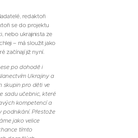
ladatelé, redaktoři
ktoři se do projektu
i, nebo ukrajinista ze
leji – má sloužit jako
začínají již nyní.
 nese po dohodě i
yslanectvím Ukrajiny a
 skupin pro děti ve
e sadu učebnic, které
kavých kompetencí a
y podnikání. Přestože
áme jako velice
rchance tímto