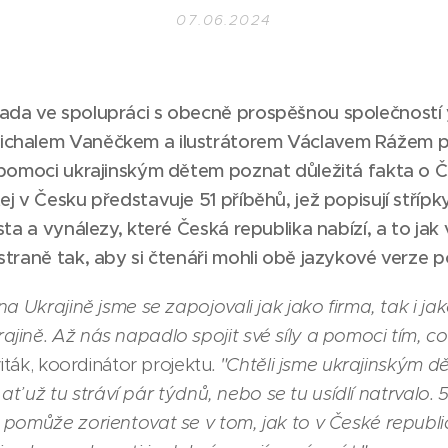
07.06.2024
ada ve spolupráci s obecně prospěšnou společností 
halem Vaněčkem a ilustrátorem Václavem Rážem přip
apomoci ukrajinským dětem poznat důležitá fakta o Č
 v Česku představuje 51 příběhů, jež popisují střípky
ta a vynálezy, které Česká republika nabízí, a to jak v
traně tak, aby si čtenáři mohli obě jazykové verze 
a Ukrajině jsme se zapojovali jak jako firma, tak i jak
ině. Až nás napadlo spojit své síly a pomoci tím, c
iták, koordinátor projektu
. "Chtěli jsme ukrajinským
 ať už tu stráví pár týdnů, nebo se tu usídlí natrvalo. 51 
pomůže zorientovat se v tom, jak to v České republice