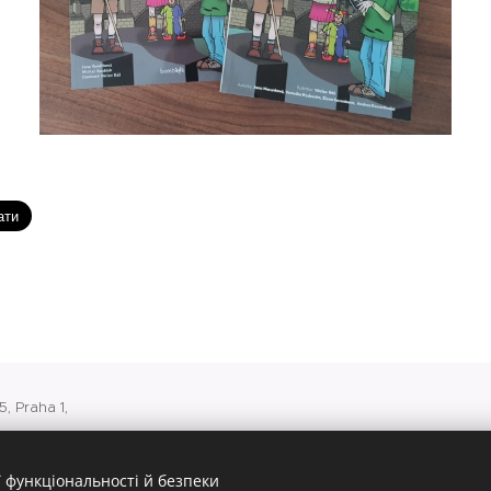
, Praha 1,
 v Praze
 функціональності й безпеки
500