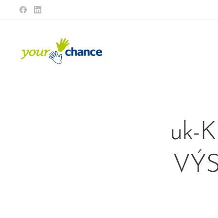
uk-
VÝ