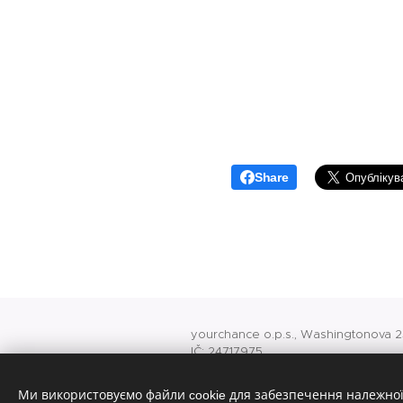
Share
yourchance o.p.s., Washingtonova 25
IČ: 24717975
O 741 vedená u rejstříkového soudu
office@yourchance.cz
Ми використовуємо файли cookie для забезпечення належної
konto veřejné sbírky 8418245001/5