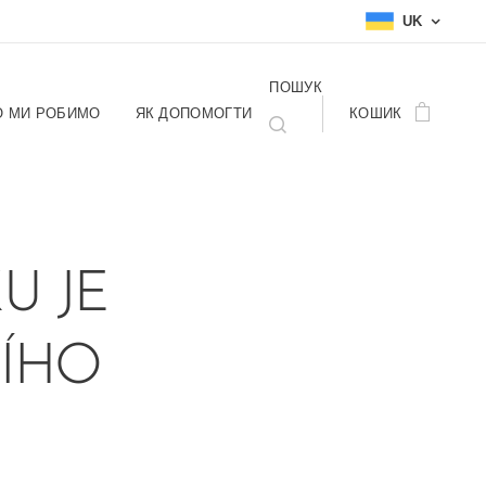
UK
ПОШУК
 МИ РОБИМО
ЯК ДОПОМОГТИ
КОШИК
U JE
ÍHO