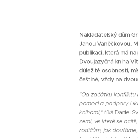
Nakladatelský dům Gr
Janou Vaněčkovou, Mic
publikaci, která má n
Dvoujazyčná kniha Vítej
důležité osobnosti, mís
češtině, vždy na dvous
"Od začátku konfliktu n
pomoci a podpory Ukraj
knihami,"
říká Daniel Sv
zemi, ve které se ocitli,
rodičům, jak doufáme, 