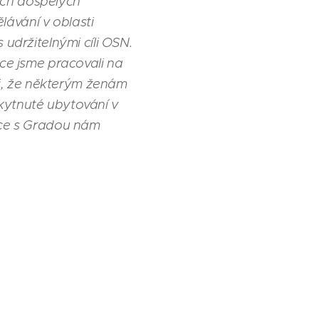
ých dospělých
lávání v oblasti
 udržitelnými cíli OSN.
oce jsme pracovali na
i, že některým ženám
kytnuté ubytování v
ráce s Gradou nám