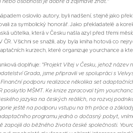
ti nebo osobnosti je dobré a zajímavé znát."
ápadem oslovilo autory, byli nadšení, stejně jako přek
covali za symbolický honorář. Jako překladatelé a kore
inská učitelka, která v Česku našla azyl před třemi měsíc
R. Všichni se snažili, aby byla kniha hotová co nejrych
tačních kurzech, které organizuje yourchance a které 
runková doplňuje:
"Projekt Vítej v Česku, jehož název
adatelství Grada, jsme připravili ve spolupráci s Velv
 Finanční podporu realizace několika set adaptačních
 ČR poskytlo MŠMT. Ke knize zpracoval tým yourchanc
českého jazyka na českých reáliích, na rozvoj podni
egorie ještě na podporu vstupu na trh práce a základ
 adaptačního programu jedná o dočasný pobyt, vním
ně zapojili do běžného života české společnosti. You