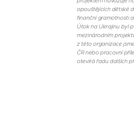
projektem navazuje na
opouštějících dětské 
finanční gramotnosti a
Útok na Ukrajinu byl p
mezinárodním projektu
z této organizace jsm
ČR nebo pracovní příle
otevírá řadu dalších pří