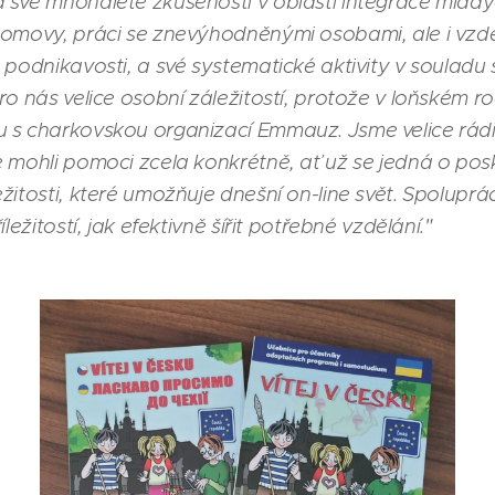
 své mnohaleté zkušenosti v oblasti integrace mlad
domovy, práci se znevýhodněnými osobami, ale i vzdě
 podnikavosti, a své systematické aktivity v souladu s
ro nás velice osobní záležitostí, protože v loňském r
 s charkovskou organizací Emmauz. Jsme velice rád
e mohli pomoci zcela konkrétně, ať už se jedná o pos
žitosti, které umožňuje dnešní on-line svět. Spolup
ležitostí, jak efektivně šířit potřebné vzdělání."