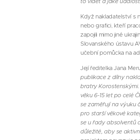
to vidět a jaké událos
Když nakladatelství s n
nebo grafici, kteří pra
zapojili mimo jiné ukraj
Slovanského ústavu AV Č
učební pomůcka na adap
Její ředitelka Jana Me
publikace z dílny nakl
bratry Korostenskými.
věku 6-15 let po celé
se zaměřují na výuku 
pro starší věkové kat
se u řady absolventů
důležité, aby se aktiv