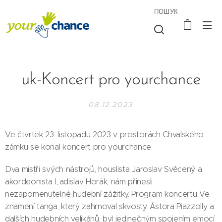
ПОШУК
uk-Koncert pro yourchance
08.12.2023
Ve čtvrtek 23. listopadu 2023 v prostorách Chvalského
zámku se konal koncert pro yourchance.
Dva mistři svých nástrojů, houslista Jaroslav Svěcený a
akordeonista Ladislav Horák, nám přinesli
nezapomenutelné hudební zážitky. Program koncertu Ve
znamení tanga, který zahrnoval skvosty Ástora Piazzolly a
dalších hudebních velikánů, byl jedinečným spojením emocí