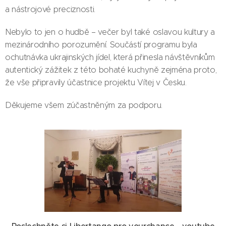
a nástrojové preciznosti.
Nebylo to jen o hudbě – večer byl také oslavou kultury a
mezinárodního porozumění. Součástí programu byla
ochutnávka ukrajinských jídel, která přinesla návštěvníkům
autentický zážitek z této bohaté kuchyně zejména proto,
že vše připravily účastnice projektu Vítej v Česku.
Děkujeme všem zúčastněným za podporu.
Poslechněte si Libertango pro yourchance - youtube