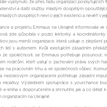
dále vyplynulo, že přes řadu organizací poskytujících 
radenství a další služby mladým dospělým opouštějíc
ladých dospělých neví o jejich existenci a nevěří v jej
ance a projektu Emmaus na Ukrajině informovala ve 
ová zde působila v pozici lektorky a koordinátorky v
ov jsou menší organizace, která usiluje o zlepšení p
h lidí s autismem. Kvůli existujícím zásadním pře
ze společnosti, se Emmaus potřebuje posunout, rozšíř
ním rodičům, kteří usilují o zachování práva svých h
í se na pracovním trhu a ve společnosti vůbec. Komun
a neziskovým organizacemi potřebuje zásadní impu
o iniciativy. Výsledkem spolupráce s yourchance bud
aké e-kniha s doporučeními a shrnutími, jak a co dělat k
 organizacím na Ukrajině.