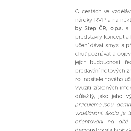
O cestách ve vzdělává
nároky RVP a na někte
by Step ČR, o.p.s.
a
představily koncept a 
učení dávat smysl a při
chuť poznávat a objevo
jejich budoucnost: ř
předávání hotových zn
roli nositele nového uč
využití získaných inf
důležitý, jako jeho
pracujeme jsou, domnív
vzdělávání, škola je 
orientováni na dítě
demonstrovala typický 