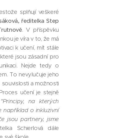
estože splňují veškeré
sáková, ředitelka Step
Trutnově
. V příspěvku
kou je víra v to, že má
ivaci k učení, mít stále
 které jsou zásadní pro
unikaci. Nejde tedy o
em. To nevylučuje jeho
, souvislosti a možnosti
Proces učení je stejně
:
"Principy, na kterých
 například o inkluzivní
če jsou partnery, jsme
telka Schierlová dále
e své škole.