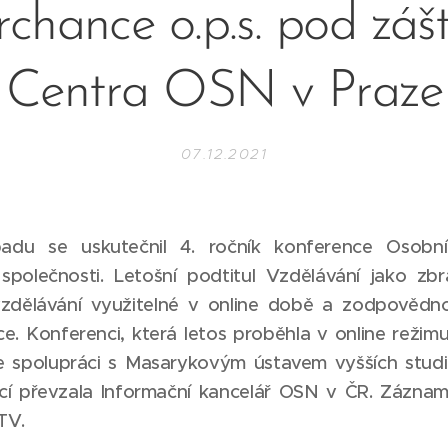
rchance o.p.s. pod zášt
Centra OSN v Praze
07.12.2021
padu se uskutečnil 4. ročník konference Osobn
 společnosti. Letošní podtitul Vzdělávání jako zb
zdělávání využitelné v online době a zodpovědno
e. Konferenci, která letos proběhla v online režim
 spolupráci s Masarykovým ústavem vyšších studi
cí převzala Informační kancelář OSN v ČR. Zázna
 TV
.