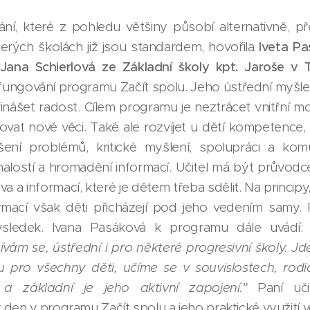
ní, které z pohledu většiny působí alternativně, př
rých školách již jsou standardem, hovořila
Iveta Pa
Jana Schierlová ze Základní školy kpt. Jaroše v 
fungování programu Začít spolu. Jeho ústřední myšlen
nášet radost. Cílem programu je neztrácet vnitřní mot
vat nové věci. Také ale rozvíjet u dětí kompetence,
ešení problémů, kritické myšlení, spolupráci a kom
alostí a hromadění informací. Učitel má být průvodc
iva a informací, které je dětem třeba sdělit. Na principy
ormací však děti přicházejí pod jeho vedením samy. 
 výsledek. Ivana Pasáková k programu dále uvádí
ám se, ústřední i pro některé progresivní školy. Jde
tu pro všechny děti, učíme se v souvislostech, rodi
 a základní je jeho aktivní zapojení."
Paní uči
den v programu Začít spolu a jeho praktické využití v