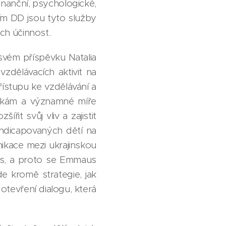
finanční, psychologické,
ím DD jsou tyto služby
ich účinnost.
svém příspěvku Natalia
zdělávacích aktivit na
řístupu ke vzdělávání a
kážkám a významné míře
it svůj vliv a zajistit
andicapovaných dětí na
ikace mezi ukrajinskou
ls, a proto se Emmaus
e kromě strategie, jak
 otevření dialogu, která