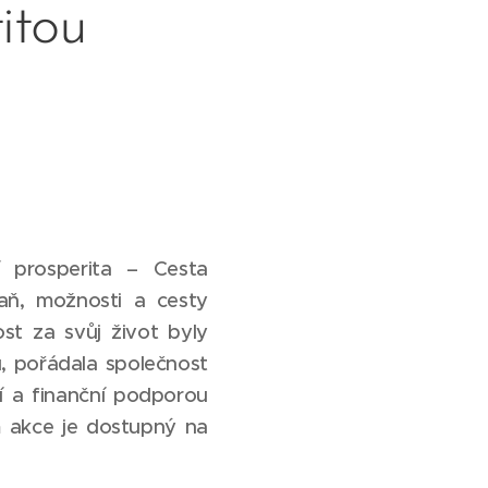
itou
í prosperita – Cesta
raň, možnosti a cesty
st za svůj život byly
u, pořádala společnost
í a finanční podporou
m akce je dostupný na