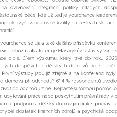
na ovlivňování integrační politiky mladých dosp
stounské péče, kde už teď je yourchance leaderem, 
nuje jak zvyšování úrovně kvality na českých školách
raničí.
yourchance se ujala také dalšího příspěvku konferenc
sist
, jehož realizátorem je Masarykův ústav vyšších 
ce o.p.s. Cílem výzkumu, který trvá do roku 2022
i mladých dospělých z dětských domovů do společno
. První výstupy jsou již zřejmé a na konferenci byly
ého domova při odchodu? 61,4 % respondentů uvedlo
 život po odchodu z něj. Nejčastější formou pomoci byl
m ubytování, práce nebo poskytnutím právní rady v p
žádnou podporu a dětský domov jim nijak s příprav
 chyběl dostatek finančních zdrojů a psychická po