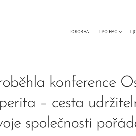
ГОЛОВНА
ПРО НАС
ЩО
roběhla konference O
perita – cesta udržite
voje společnosti pořá