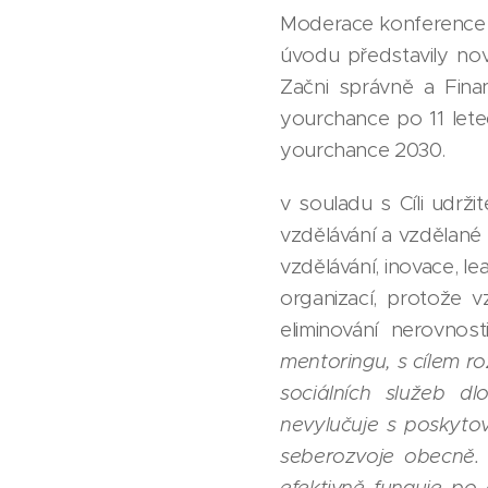
Moderace konference 
úvodu představily no
Začni správně a Fin
yourchance po 11 letec
yourchance 2030.
v souladu s Cíli udrž
vzdělávání a vzdělané
vzdělávání, inovace, le
organizací, protože v
eliminování nerovnos
mentoringu, s cílem ro
sociálních služeb d
nevylučuje s poskyto
seberozvoje obecně. 
efektivně funguje po 