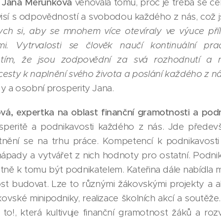
Jana Merunková
věnovala tomu, proč je třeba se cel
isí s odpovědností a svobodou každého z nás, což j
ych si, aby se mnohem více otevíraly ve výuce přílež
i. Vytrvalosti se člověk naučí kontinuální pra
tím, že jsou zodpovědní za svá rozhodnutí a ne
cesty k naplnění svého života a poslání každého z ná
 a osobní prosperity Jana.
vá, expertka na oblast finanční gramotnosti a pod
speritě a podnikavosti každého z nás. Jde předevší
tnění se na trhu práce. Kompetencí k podnikavost
a nápady a vytvářet z nich hodnoty pro ostatní. Podni
ně k tomu být podnikatelem. Kateřina dále nabídla mo
t budovat. Lze to různými žákovskými projekty a akti
ovské minipodniky, realizace školních akcí a soutěže.
 to!, která kultivuje finanční gramotnost žáků a roz