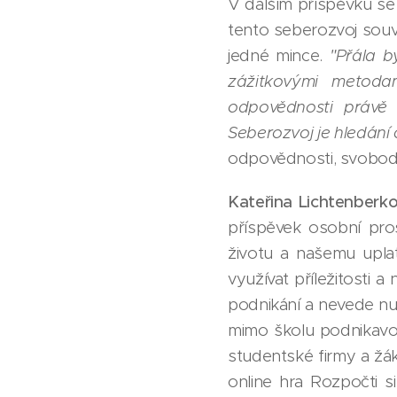
V dalším příspěvku se
tento seberozvoj souv
jedné mince.
"Přála b
zážitkovými metodam
odpovědnosti právě 
Seberozvoj je hledání 
odpovědnosti, svobody
Kateřina Lichtenberko
příspěvek osobní pro
životu a našemu upla
využívat příležitosti 
podnikání a nevede nut
mimo školu podnikavos
studentské firmy a žák
online hra Rozpočti si