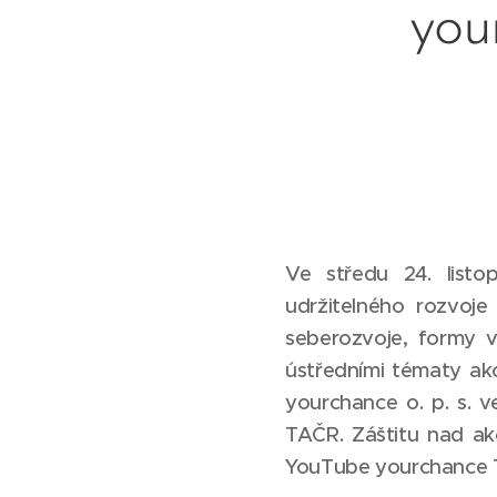
you
Ve středu 24. listo
udržitelného rozvoje
seberozvoje, formy v
ústředními tématy akc
yourchance o. p. s.
ve
TAČR. Záštitu nad ak
YouTube yourchance