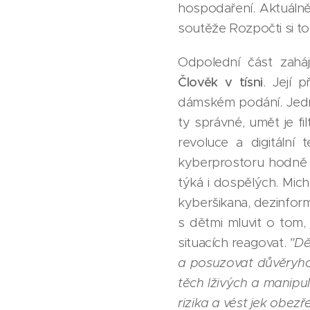
hospodaření. Aktuálně
soutěže Rozpočti si to
Odpolední část zaháj
Člověk v tísni
. Její 
dámském podání. Jedním
ty správné, umět je fil
revoluce a digitální 
kyberprostoru hodně ča
týká i dospělých. Micha
kyberšikana, dezinform
s dětmi mluvit o tom, 
situacích reagovat.
"Dě
a posuzovat důvěryhod
těch lživých a manipul
rizika a vést jek obezře