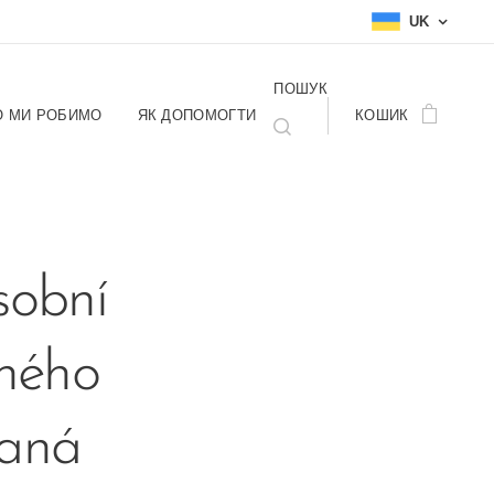
UK
ПОШУК
 МИ РОБИМО
ЯК ДОПОМОГТИ
КОШИК
sobní
lného
daná