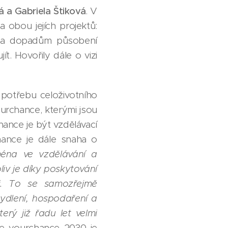
 a Gabriela Štiková
. V
obou jejích projektů:
m a dopadům působení
t. Hovořily dále o vizi
 potřebu celoživotního
urchance, kterými jsou
chance je být vzdělávací
chance je dále snaha o
ména ve vzdělávání a
liv je díky poskytování
mi. To se samozřejmě
ydlení, hospodaření a
rý již řadu let velmi
ze yourchance 2030 je