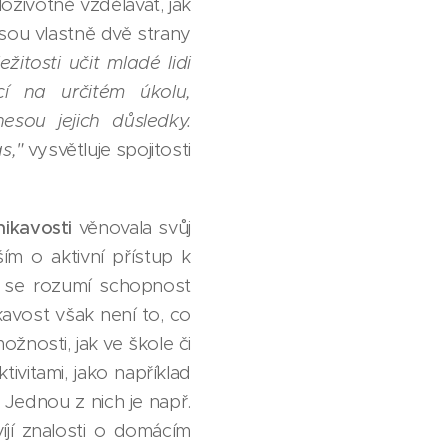
oživotně vzdělávat, jak
sou vlastně dvě strany
itosti učit mladé lidi
cí na určitém úkolu,
sou jejich důsledky.
s,"
vysvětluje spojitosti
nikavosti
věnovala svůj
m o aktivní přístup k
i se rozumí schopnost
kavost však není to, co
žnosti, jak ve škole či
vitami, jako například
 Jednou z nich je např.
víjí znalosti o domácím