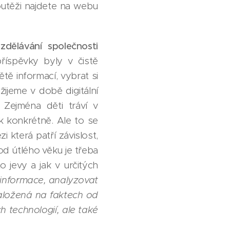
outěži najdete na webu
dělávání společnosti
říspěvky byly v čistě
tě informací, vybrat si
 žijeme v době digitální
. Zejména děti tráví v
ak konkrétně. Ale to se
i která patří závislost,
od útlého věku je třeba
o jevy a jak v určitých
 informace, analyzovat
založená na faktech od
h technologií, ale také