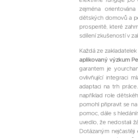
zejména orientována 
dětských domovů a pě
prosperitě, které zahr
sdílení zkušeností v zah
Každá ze zakladatelek 
aplikovaný výzkum Per
garantem je yourchan
ovlivňující integrac
adaptaci na trh práce
například role dětsk
pomohl připravit se na
pomoc, dále s hledání
uvedlo, že nedostali 
Dotázaným nejčastěji