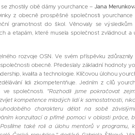
se zhostily obě dámy yourchance –
Jana Merunková
vinky z obecně prospěšné společnosti yourchance a 
anční gramotnost do škol. Věnovaly se výsledků
h a etapám, které musela společnost zvládnout a ují
itelného rozvoje OSN. Ve svém příspěvku zdůraznily
 společnosti obecně. Předeslaly základní hodnoty yo
adership, kvalita a technologie. Klíčovou úlohou your
zdělávání lidi zkompetentňuje. Jedním z cílů your
ti ve společnosti.
"Rozhodli jsme pokračovat zej
zvíjet kompetence mladých lidí k samostatnosti, niko
louhodobého charakteru dělat na sobě závislý
váním konzultací a přímé pomoci v oblasti práce, b
Posílíme také roli a úlohu mentorů v programu, kte
celé České republice,"
dodává Gabriela Štiková. Vi