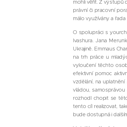
mohli věřit. Z výstupů 
právní či pracovní po
málo využívány a řada m
O spolupráci s yourch
Ivashura. Jana Merunk
Ukrajině. Emmaus Chark
na trh práce u mladýc
vyloučení těchto osob 
efektivní pomoc aktiv
vzdělání, na uplatněn
vládou, samosprávou 
rozhodl chopit se tét
tento cíl realizovat, t
bude dostupná i dalším