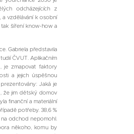
ělých odcházejících z
a vzdělávání k osobní
, tak šíření know-how a
e. Gabriela představila
studií ČVUT. Aplikačním
, je zmapovat faktory
sti a jejich úspěšnou
 prezentovány: Jaká je
, že jim dětský domov
a finanční a materiální
řípadě potřeby. 38,6 %
ou na odchod nepomohl.
dpora někoho, komu by