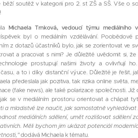
 běží soutěž v kategorii pro 2. st ZŠ a SŠ. Vše o s
!
ila
Michaela Trnková, vedoucí týmu mediálního vz
příspěvek byl o mediálním vzdělávání. Poobědové p
 z dotazů účastníků bylo, jak se zorientovat ve svě
trovat a pracovat s nimi? Je důležité uvědomit si, že
technologie prostupují našimi životy a ovlivňují ho
su, a to i díky distanční výuce. Důležité je řešit, j
ela předeslala jak pozitiva, tak rizika online světa, mez
ace (fake news), ale také polarizace společnosti. Již 
jak se v mediálním prostoru orientovat a chápat tyt
ti a mladistvé lze naučit, jak samostatně vyhledávat
nost mediálních sdělení, umět rozlišovat sdělení 
ativních. Měli bychom jim ukázat potenciál moderníc
tnosti,"
dodává Michaela k tématu.