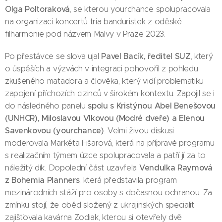
Olga Poltoraková
, se kterou yourchance spolupracovala
na organizaci koncertů tria banduristek z oděské
filharmonie pod názvem Malvy v Praze 2023.
Pavel Bacík, ředitel SUZ
Po přestávce se slova ujal
, který
o úspěších a výzvách v integraci pohovořil z pohledu
zkušeného matadora a člověka, který vidí problematiku
zapojení příchozích cizinců v širokém kontextu. Zapojil se i
spolu s Kristýnou Abel Benešovou
do následného panelu
(UNHCR), Miloslavou Vlkovou (Modré dveře) a Elenou
Savenkovou (yourchance)
. Velmi živou diskusi
moderovala Markéta Fišarová, která na přípravě programu
s realizačním týmem úzce spolupracovala a patří jí za to
Vendulka Raymová
náležitý dík. Dopolední část uzavřela
z Bohemia Planners
, která představila program
mezinárodních stáží pro osoby s dočasnou ochranou. Za
zmínku stojí, že oběd složený z ukrajinských specialit
zajišťovala kavárna Zodiak, kterou si otevřely dvě