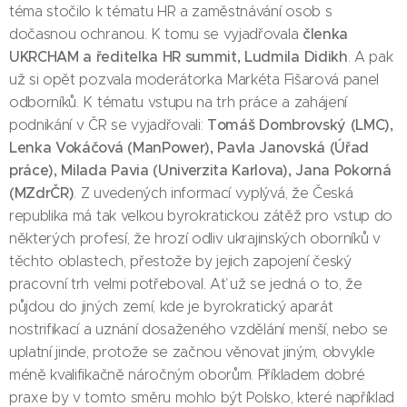
téma stočilo k tématu HR a zaměstnávání osob s
členka
dočasnou ochranou. K tomu se vyjadřovala
UKRCHAM a ředitelka HR summit, Ludmila Didikh
. A pak
už si opět pozvala moderátorka Markéta Fišarová panel
odborníků. K tématu vstupu na trh práce a zahájení
Tomáš Dombrovský (LMC),
podnikání v ČR se vyjadřovali:
Lenka Vokáčová (ManPower), Pavla Janovská (Úřad
práce), Milada Pavia (Univerzita Karlova), Jana Pokorná
(MZdrČR)
. Z uvedených informací vyplývá, že Česká
republika má tak velkou byrokratickou zátěž pro vstup do
některých profesí, že hrozí odliv ukrajinských oborníků v
těchto oblastech, přestože by jejich zapojení český
pracovní trh velmi potřeboval. Ať už se jedná o to, že
půjdou do jiných zemí, kde je byrokratický aparát
nostrifikací a uznání dosaženého vzdělání menší, nebo se
uplatní jinde, protože se začnou věnovat jiným, obvykle
méně kvalifikačně náročným oborům. Příkladem dobré
praxe by v tomto směru mohlo být Polsko, které například