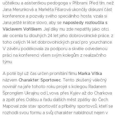
učitelkou a asistentkou pedogoga v Příbrami. Před tím, než
Jana Merunková a Markéta Fišarová ukončily diskusní část
konference a pozvaly svého speciálního hosta, vzala si
naposledy rozloučila s
Jana ještě krátce slovo, aby se
Václavem Voříškem
. Její díky mu zde nepatřily jako otci,
ale ocenila tu dlouhých 24 let jeho dobrovolnické práce, z
toho celých 14 let dobrovolnických prací pro yourchance.
V závěru poděkovala za podporu a skvěle odvedenou
práci na konferenci všem svým kolegům z realizačního
týmu.
Marka Vítka
A poté byl už čas určen promítání filmu
Charakter: Sportovec
názvem
. Tento zkušený válečný
novinář na jaře tohoto roku projel s kolegou Radanem
Špronglem Ukrajinu od Lvova, přes Kyjev až do Charkova
a zpět přes Oděsu a řadu dalších měst zpátky do Čech.
Mapoval zde stav sportovišť a příběhy sportovců, kteří se
rozhodli svou formu a svůj charakter nabídnout nejen v