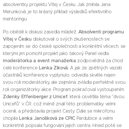
absolventky projektu Vítej v Česku. Jak zmínila Jana
Merunková, je to krásný příklad výsledků efektivního
mentoringu.
Absolventi programu
Po obědě k diskusi zasedla mládež.
Vítej v Česku
diskutovali o svých zkušenostech se
zapojením se do české společnosti a konkrétní věcech, se
kterými jim pomohl projekt jako takový. Panel vedla
moderátorka a event manažerka
zodpovědná za chod
Lenka Zíková
celé konference
. A jak ze zpětných vazeb
účastníků konference vyplynulo, odvedla skvěle nejen
svou roli moderátorky, ale zejména zvládla perfektně svou
roli organizátorky akce. Program pokračoval vystoupením
Zdenky Effenberger z Unicef
, která osvětlila téma "dvou
Unicefů" v ČR, což méně znalí této problematiky velmi
ocenili, a představila projekt Cesty. Dále se mikrofonu
Lenka Janošková ze CPIC
chopila
Pardubice a velmi
konkrétně popsala fungování jejich centra. Hned poté se