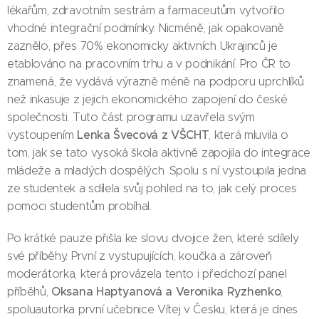
lékařům, zdravotním sestrám a farmaceutům vytvořilo
vhodné integrační podmínky. Nicméně, jak opakovaně
zaznělo, přes 70% ekonomicky aktivních Ukrajinců je
etablováno na pracovním trhu a v podnikání. Pro ČR to
znamená, že vydává výrazně méně na podporu uprchlíků
než inkasuje z jejich ekonomického zapojení do české
společnosti. Tuto část programu uzavřela svým
Lenka Švecová z VŠCHT
vystoupením
, která mluvila o
tom, jak se tato vysoká škola aktivně zapojila do integrace
mládeže a mladých dospělých. Spolu s ní vystoupila jedna
ze studentek a sdílela svůj pohled na to, jak celý proces
pomoci studentům probíhal.
Po krátké pauze přišla ke slovu dvojice žen, které sdílely
své příběhy. První z vystupujících, koučka a zároveň
moderátorka, která provázela tento i předchozí panel
Oksana Haptyanová a Veronika Ryzhenko
příběhů,
,
spoluautorka první učebnice Vítej v Česku, která je dnes