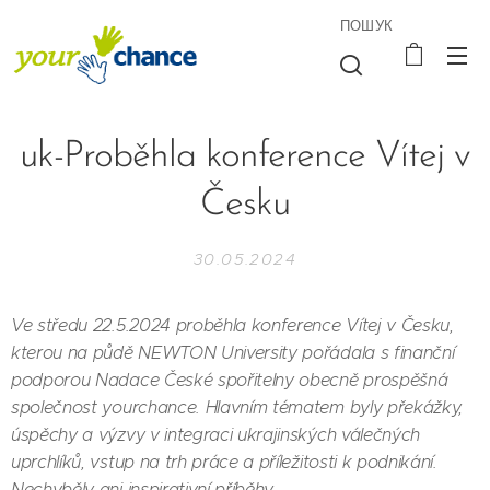
ПОШУК
uk-Proběhla konference Vítej v
Česku
30.05.2024
Ve středu 22.5.2024 proběhla konference Vítej v Česku,
kterou na půdě NEWTON University pořádala s finanční
podporou Nadace České spořitelny obecně prospěšná
společnost yourchance. Hlavním tématem byly překážky,
úspěchy a výzvy v integraci ukrajinských válečných
uprchlíků, vstup na trh práce a příležitosti k podnikání.
Nechyběly ani inspirativní příběhy.