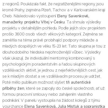
z regionů. Poukázala fakt, že nejzatíženějšími regiony, jsou
kromě Prahy, zejména Plzeň, Tachov a v Karlovarském kraji
Eleny Savenkové,
Cheb. Následovalo vystoupení
manažerky projektu Vítej v Česku
. Ta shrnula výsledky
projektu v detailnějším pohledu. Podle jejích slov projektem
prošlo 3600 osob všech věkových kategorií. Zejména se
zaměřila na téma právě probíhající podpory mládeže a
mladých dospělých ve věku 15-23 let. Tato skupina je tou z
dlouhodobého hlediska nejohroženější vůbec. Výsledky
však ukazují, že individuální mentoring kombinovaný s
psychologickým poradentstvím a řadou skupinových
vzdělávacích aktivit, je jednou z nejefektivnějších cest, jak
se k mladým dostat a ve vzdělávacím procesu je udržet.
tři autentické
Poté mělo publikum možnost slyšet
příběhy žen
, které se zapojily do české společnosti, ať už
formou pracovní smlouvy nebo zahájením vlastního
podnikání. V panelu vystoupila na žádost kolegů z týmu
Elena Savenková, Julia Misťuk a sopranistka
yourchance