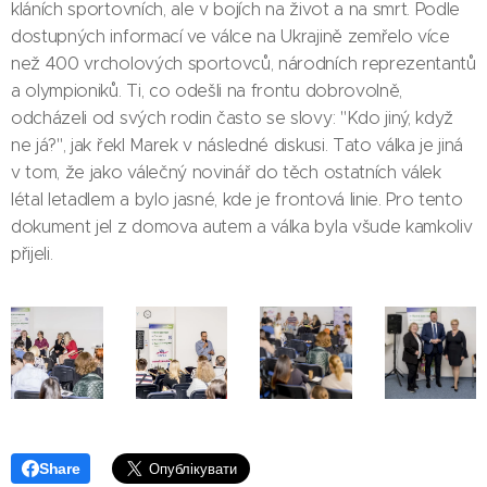
kláních sportovních, ale v bojích na život a na smrt. Podle
dostupných informací ve válce na Ukrajině zemřelo více
než 400 vrcholových sportovců, národních reprezentantů
a olympioniků. Ti, co odešli na frontu dobrovolně,
odcházeli od svých rodin často se slovy: "Kdo jiný, když
ne já?", jak řekl Marek v následné diskusi. Tato válka je jiná
v tom, že jako válečný novinář do těch ostatních válek
létal letadlem a bylo jasné, kde je frontová linie. Pro tento
dokument jel z domova autem a válka byla všude kamkoliv
přijeli.
Share