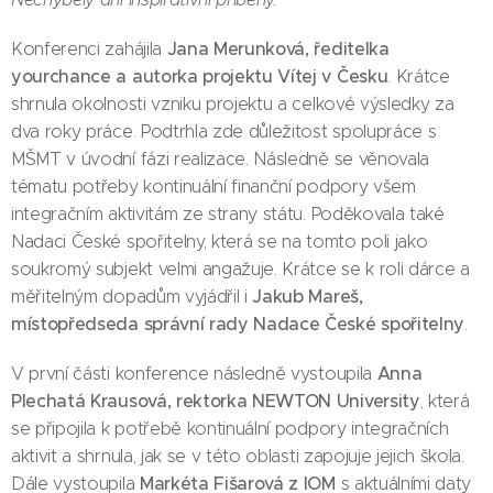
Jana Merunková, ředitelka
Konferenci zahájila
yourchance a autorka projektu Vítej v Česku
. Krátce
shrnula okolnosti vzniku projektu a celkové výsledky za
dva roky práce. Podtrhla zde důležitost spolupráce s
MŠMT v úvodní fázi realizace. Následně se věnovala
tématu potřeby kontinuální finanční podpory všem
integračním aktivitám ze strany státu. Poděkovala také
Nadaci České spořitelny, která se na tomto poli jako
soukromý subjekt velmi angažuje. Krátce se k roli dárce a
Jakub Mareš,
měřitelným dopadům vyjádřil i
místopředseda správní rady Nadace České spořitelny
.
Anna
V první části konference následně vystoupila
Plechatá Krausová, rektorka NEWTON University
, která
se připojila k potřebě kontinuální podpory integračních
aktivit a shrnula, jak se v této oblasti zapojuje jejich škola.
Markéta Fišarová z IOM
Dále vystoupila
s aktuálními daty