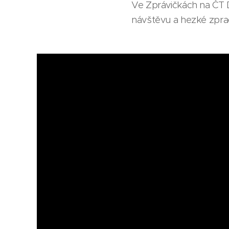
Ve Zprávičkách na ČT 
návštěvu a hezké zpra