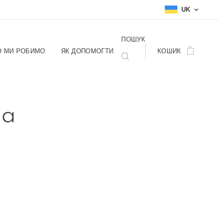
UK
ПОШУК
 МИ РОБИМО
ЯК ДОПОМОГТИ
КОШИК
na