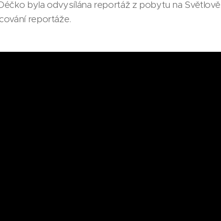
Déčko byla odvysílána reportáž z pobytu na Světlově
cování reportáže.