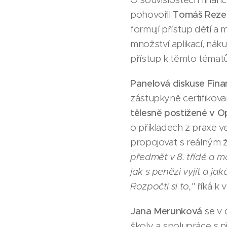
pohovořil
Tomáš Rez
formují přístup dětí a 
množství aplikací, náku
přístup k těmto témat
Panelová diskuse Fin
zástupkyně certifikova
tělesně postižené v 
o příkladech z praxe ve
propojovat s reálným 
předmět v 8. třídě a m
jak s penězi vyjít a j
Rozpočti si to,"
říká k 
Jana Merunková
se v 
školy a spolupráce s ni