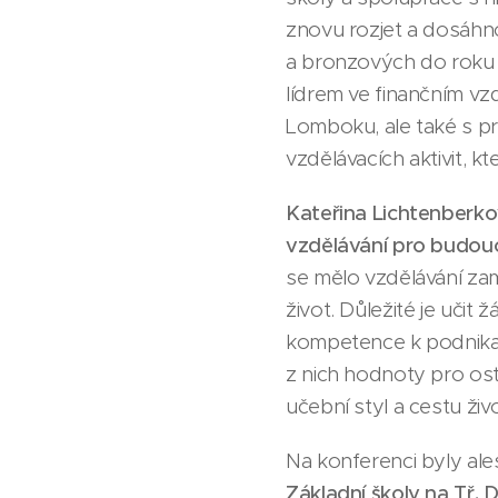
znovu rozjet a dosáhno
a bronzových do roku 
lídrem ve finančním vz
Lomboku, ale také s pr
vzdělávacích aktivit, kt
Kateřina Lichtenberk
vzdělávání pro budou
se mělo vzdělávání za
život. Důležité je uči
kompetence k podnikavo
z nich hodnoty pro ost
učební styl a cestu ži
Na konferenci byly ales
Základní školy na Tř.