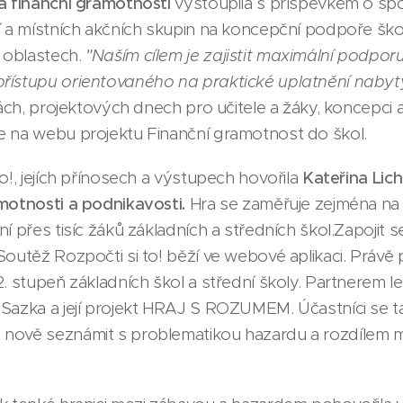
a finanční gramotnosti
vystoupila s příspěvkem o spo
í a místních akčních skupin na koncepční podpoře škol
 oblastech.
"Naším cílem je zajistit maximální podporu
řístupu orientovaného na praktické uplatnění nabytý
tách, projektových dnech pro učitele a žáky, koncepci a
e na webu projektu Finanční gramotnost do škol.
o!, jejích přínosech a výstupech hovořila
Kateřina Lic
amotnosti a podnikavosti.
Hra se zaměřuje zejména na
ní přes tisíc žáků základních a středních škol.Zapojit
Soutěž Rozpočti si to! běží ve webové aplikaci. Právě
2. stupeň základních škol a střední školy. Partnerem l
 Sazka a její projekt HRAJ S ROZUMEM. Účastníci se t
nově seznámit s problematikou hazardu a rozdílem m