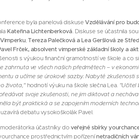
nference byla panelová diskuse
Vzdělávání pro bu
ala
Kateřina Lichtenberková
. Diskuse se účastnila so
z Vimperku
,
Tereza Palečková a Lea Geršlová ze Střed
Pavel Frček, absolvent vimperské základní školy a ak
ušenosti s výukou finanční gramotností ve škole a co si z
je zahrnuta ve všech našich předmětech – v ekonomic
ntu a učíme se úrokové sazby. Nabyté zkušenosti s
o života,"
hodnotí výuku na škole slečna Lea.
"Učitel
předávat svoje zkušenosti, ne jim diktovat a nechávat 
la být praktická a se zapojením moderních technolo
uzavírá debatu vysokoškolák Pavel.
 moderátorka účastníky do
veřejné sbírky yourchanc
yourchance prostřednictvím pořízení
netradičních vá