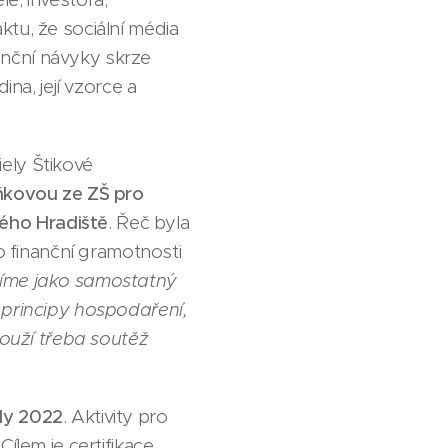
aktu, že sociální média
nanční návyky skrze
na, její vzorce a
ely Štikové
ňkovou ze ZŠ pro
ého Hradiště
. Řeč byla
o finanční gramotnosti
číme jako samostatný
 principy hospodaření,
louží třeba soutěž
ly 2022
. Aktivity pro
ílem je certifikace