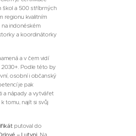
 škol a 500 stříbrných
 regionu kvalitním
 – na indonéském
ktorky a koordinátorky
namená a v čem vidí
R 2030+. Podle této by
vní, osobní i občanský
petencí je pak
i a nápady a vytvářet
tomu, najít si svůj
ifikát
putoval do
Orlové – Lutyni
. Na