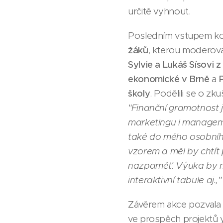
určitě vyhnout.
Posledním vstupem ko
žáků
, kterou moderov
Sylvie a Lukáš Sísovi 
ekonomické v Brně
a
školy
. Podělili se o zk
"Finanční gramotnost 
marketingu i manageme
také do mého osobníh
vzorem a měl by chtít 
nazpaměť. Výuka by mě
interaktivní tabule aj.,"
Závěrem akce pozvala
ve prospěch projektů 