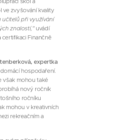
lupráci škol a
 ve zvyšování kvality
 učitelů při využívání
ch znalostí,"
uvádí
 certifikaci Finančně
htenberková, expertka
 domácí hospodaření.
 se však mohou také
 probíhá nový ročník
etošního ročníku
ak mohou v kreativních
ezi rekreačním a