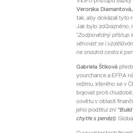
Více o přístupu Sazky
Veronika Diamantová, 
tak, aby dokázali tyto 
Jak bylo zdůrazněno, m
"
Zodpovědný přístup k 
věnovat se i vzděláván
ne snadná cesta k pe
Gabriela Štiková
předs
yourchance a EFPA nár
režimu, kterého se v 
bojovat proti chudobě,
osvětu v oblasti finan
jeho podtitul zní
"Build
chytře s penězi)
. Glob
O souvislostech finanč