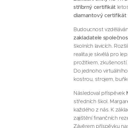
stříbrný certifikát
leto
diamantový certifikát 
Budoucnost vzdělávání 
zakladatele společnos
školních lavicích. Rozší
realita je skvělá pro l
prožitkem, zkušeností. A
Do jednoho virtuálního
kostrou, strojem, buň
Následoval příspěvek
středních škol. Margar
každého z nás. K základů
zajištění finančních r
Závěrem příspěvku nastí