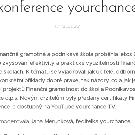
konference yourchanc
17.12.2022
inančně gramotná a podnikavá škola proběhla letos 9
 zvyšování efektivity a praktické využitelnosti finan
 školách. K tématu se vyjadřovali jak učitelé, odborní
onkrétní příklady dobré praxe, tak názory, co a jak je
í projektů
Finanční gramotnost do škol
a
Podnikavos
 o.p.s.
Novým držitelům byly předány certifikáty F
nce je dostupný na
YouTube yourchance TV
.
 moderovala
Jana Merunková,
ředitelka yourchance.