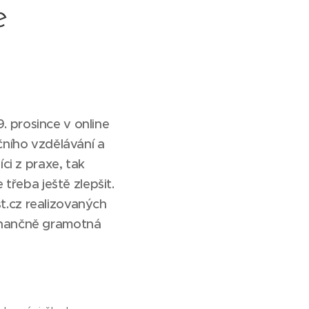
e
. prosince v online
čního vzdělávání a
ci z praxe, tak
 třeba ještě zlepšit.
t.cz
realizovaných
inančně gramotná