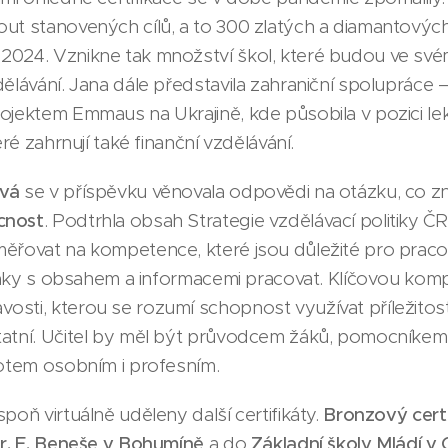
ut stanovených cílů, a to 300 zlatých a diamantových
2024. Vznikne tak množství škol, které budou ve svém
dělávání. Jana dále představila zahraniční spolupráce
ojektem Emmaus na Ukrajině, kde působila v pozici le
eré zahrnují také finanční vzdělávání.
ová
se v příspěvku věnovala odpovědi na otázku, co z
cnost
. Podtrhla obsah Strategie vzdělávací politiky Č
měřovat na kompetence, které jsou důležité pro praco
t žáky s obsahem a informacemi pracovat. Klíčovou kom
sti, kterou se rozumí schopnost využívat příležitost
atní. Učitel by měl být průvodcem žáků, pomocníkem k 
votem osobním i profesním.
poň virtuálně uděleny další certifikáty.
Bronzový cert
 Dr. E. Beneše v Bohumíně
a do
Základní školy Mládí v 