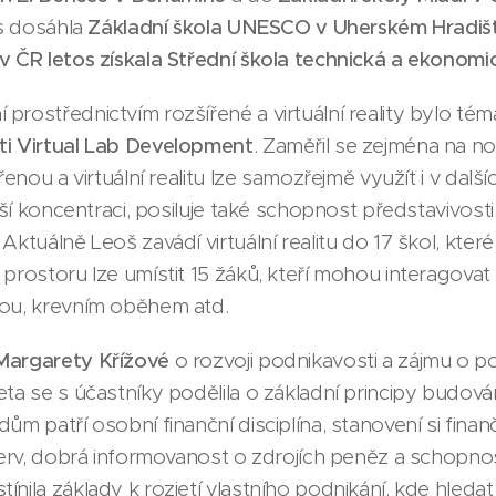
s dosáhla
Základní škola UNESCO v Uherském Hradišt
v ČR letos získala Střední škola technická a ekonomi
prostřednictvím rozšířené a virtuální reality bylo té
ti Virtual Lab Development
. Zaměřil se zejména na n
řenou a virtuální realitu lze samozřejmě využít i v další
epší koncentraci, posiluje také schopnost představivosti
ktuálně Leoš zavádí virtuální realitu do 17 škol, které ma
 prostoru lze umístit 15 žáků, kteří mohou interagovat
kou, krevním oběhem atd.
Margarety Křížové
o rozvoji podnikavosti a zájmu o p
eta se s účastníky podělila o základní principy budo
m patří osobní finanční disciplína, stanovení si finančn
ezerv, dobrá informovanost o zdrojích peněz a schopnos
nila základy k rozjetí vlastního podnikání, kde hledat 