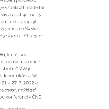
ve svém příspěvku
je vzdělávat mladé lidi
vliv a postoje rodiny.
lní cestou zapojit.
ažujeme za důležité
er je forma zábavy, a
W)
, které jsou
m ročníkem v online
posláním GMW je
 k podnikání a šířit
1. – 27. 3. 2022
a
oucnost, nakládej
ou konferencí v ČNB.
e, investora,