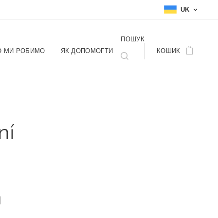
UK
ПОШУК
 МИ РОБИМО
ЯК ДОПОМОГТИ
КОШИК
ní
m