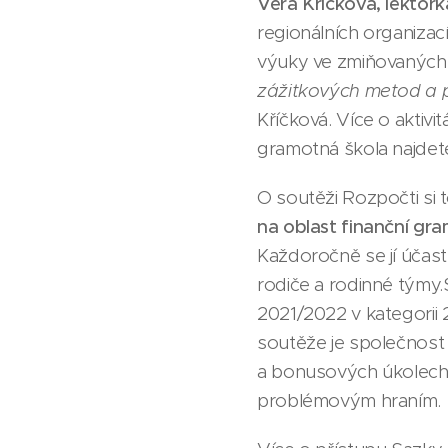
Věra Kříčková,
lektork
regionálních organizac
výuky ve zmiňovaných
zážitkových metod a p
Kříčková. Více o aktivi
gramotná škola najdet
O soutěži Rozpočti si t
na oblast finanční gr
Každoročně se jí účast
rodiče a rodinné týmy.
2021/2022 v kategorii 
soutěže je společnost
a bonusových úkolech 
problémovým hraním.