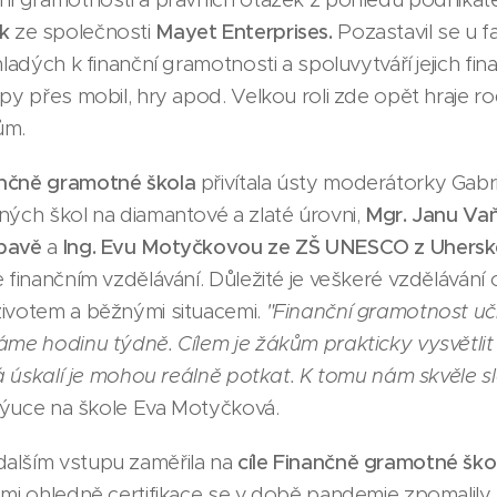
ek
ze společnosti
Mayet Enterprises.
Pozastavil se u f
mladých k finanční gramotnosti a spoluvytváří jejich fi
py přes mobil, hry apod. Velkou roli zde opět hraje rodi
ům.
ančně gramotné škola
přivítala ústy moderátorky Gabri
ných škol na diamantové a zlaté úrovni,
Mgr. Janu Va
Opavě
a
Ing. Evu Motyčkovou ze ZŠ UNESCO z Uhersk
 finančním vzdělávání. Důležité je veškeré vzdělávání 
životem a běžnými situacemi.
"Finanční gramotnost u
áme hodinu týdně. Cílem je žákům prakticky vysvětlit
aká úskalí je mohou reálně potkat. K tomu nám skvěle s
výuce na škole Eva Motyčková.
dalším vstupu zaměřila na
cíle Finančně gramotné ško
mi ohledně certifikace se v době pandemie zpomalily. C