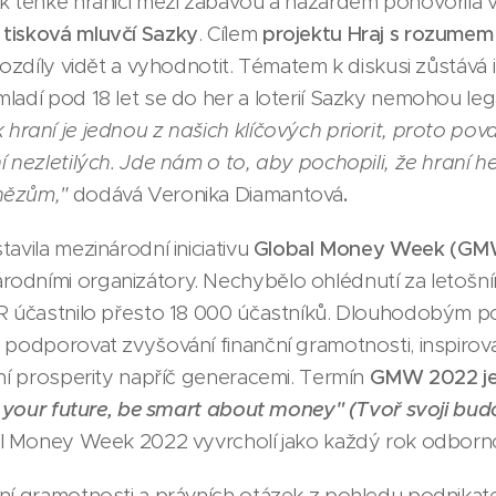
 k tenké hranici mezi zábavou a hazardem pohovořila 
tisková mluvčí Sazky
. Cílem
projektu Hraj s rozumem
rozdíly vidět a vyhodnotit. Tématem k diskusi zůstává i 
ladí pod 18 let se do her a loterií Sazky nemohou legá
hraní je jednou z našich klíčových priorit, proto pov
í nezletilých. Jde nám o to, aby pochopili, že hraní h
nězům,"
dodává Veronika Diamantová
.
tavila mezinárodní iniciativu
Global Money Week (GM
odními organizátory. Nechybělo ohlédnutí za letošní
ČR účastnilo přesto 18 000 účastníků. Dlouhodobým 
 podporovat zvyšování finanční gramotnosti, inspirovat
ční prosperity napříč generacemi. Termín
GMW 2022 je 2
 your future, be smart about money" (Tvoř svoji bud
al Money Week 2022 vyvrcholí jako každý rok odborn
ní gramotnosti a právních otázek z pohledu podnikatel