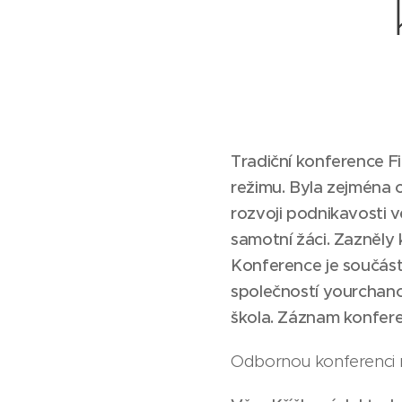
Tradiční konference F
režimu. Byla zejména o
rozvoji podnikavosti ve
samotní žáci. Zazněly k
Konference je součást
společností
yourchance
škola.
Záznam konfere
Odbornou konferenci