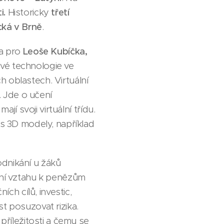
i.
Historicky
třetí
cká v Brně
.
ma pro
Leoše Kubíčka,
ové technologie ve
ch oblastech. Virtuální
. Jde o učení
jí svoji virtuální třídu.
 s 3D modely, například
odnikání u žáků
vání vztahu k penězům
ích cílů, investic,
t posuzovat rizika.
příležitosti a čemu se