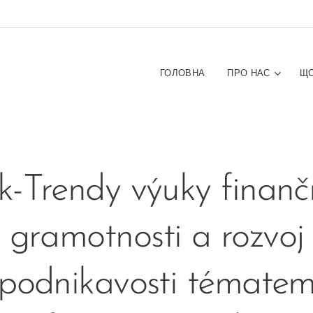
ГОЛОВНА
ПРО НАС
ЩО
k-Trendy výuky finanč
gramotnosti a rozvoj
podnikavosti témate