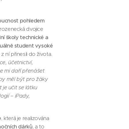
doucnost pohledem
urozenecká dvojice
ní školy technické a
tuálně student vysoké
 ní přinesli do života.
e, účetnictví,
e mi daří přenášet
 by měl být pro žáky
je učit se látku
gií – iPady,
e
, která je realizována
nočních dárků
, a to