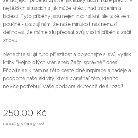
se do jejich příběhů. Zjistíte, jak lidský duch může přežít i v
nejtěžších situacích a jak může vítězit nad trápením a
bolestí. Tyto příběhy jsou nejen inspirativní, ale také velmi
poučné - ukazují nám, že naše minulost nás nemusí
definovat; že máme sílu přepsat svůj vlastní příběh a začít
znovu.
Nenechte si ujít tuto příležitost a objednejte si svůj výtisk
knihy "Hejno bílých vran aneb Začni správně," dnes!
Připojte se k nám na této cestě plné inspirace a naděje a
podpořte naše aktivity, které pomáhají těm, kteří to
nejvíce potřebují. Vaše podpora skutečně dělá rozdíl!
250.00
Kč
excluding shipping cost