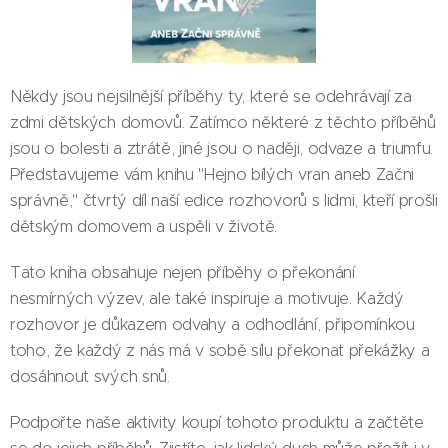
Někdy jsou nejsilnější příběhy ty, které se odehrávají za
zdmi dětských domovů. Zatímco některé z těchto příběhů
jsou o bolesti a ztrátě, jiné jsou o naději, odvaze a triumfu.
Představujeme vám knihu "Hejno bílých vran aneb Začni
správně," čtvrtý díl naší edice rozhovorů s lidmi, kteří prošli
dětským domovem a uspěli v životě.
Tato kniha obsahuje nejen příběhy o překonání
nesmírných výzev, ale také inspiruje a motivuje. Každý
rozhovor je důkazem odvahy a odhodlání, připomínkou
toho, že každý z nás má v sobě sílu překonat překážky a
dosáhnout svých snů.
Podpořte naše aktivity koupí tohoto produktu a začtěte