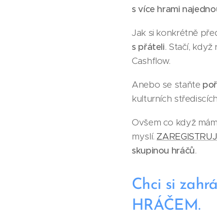
s více hrami najedno
Jak si konkrétně pře
s přáteli
. Stačí, když
Cashflow.
Anebo se staňte
poř
kulturních střediscíc
Ovšem co když mám c
myslí.
ZA
REGISTRUJ
skupinou hráčů
.
Chci si zahrá
HRÁČEM.