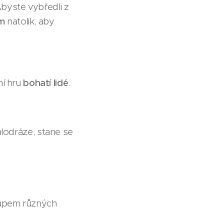
byste vybředli z
em
natolik, aby
ní hru
bohatí lidé
.
hlodráze, stane se
kupem různých