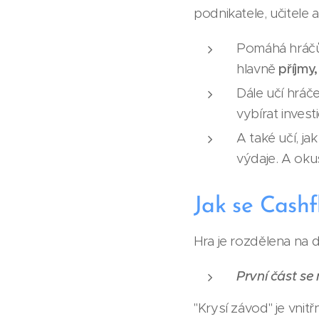
podnikatele, učitele 
Pomáhá hráčům
hlavně
příjmy
Dále učí hráč
vybírat invest
A také učí, j
výdaje. A oku
Jak se Cashf
Hra je rozdělena na d
První část se
"Krysí závod" je vnit