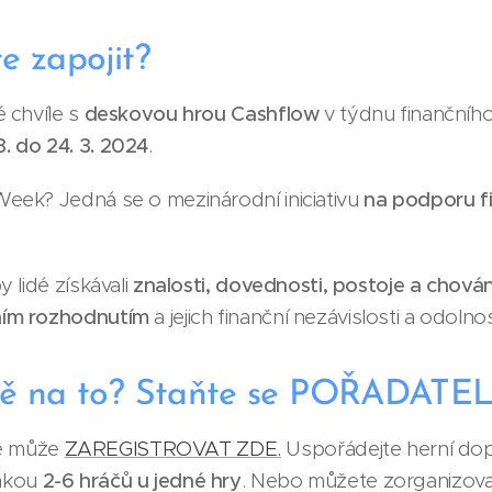
e zapojit?
é chvíle s
deskovou hrou Cashflow
v týdnu finančníh
. do 24. 3. 2024
.
eek? Jedná se o mezinárodní iniciativu
na podporu f
y lidé získávali
znalosti, dovednosti, postoje a chován
ním rozhodnutím
a jejich finanční nezávislosti a odolnos
ně na to? Staňte se POŘADATE
e může
ZAREGISTROVAT ZDE.
Uspořádejte herní do
nkou
2-6 hráčů u jedné hry
. Nebo můžete zorganizov