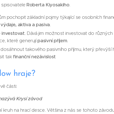
a spisovatele
Roberta Kiyosakiho
.
 pochopit základní pojmy týkající se osobních financ
, výdaje, aktiva a pasiva
.
e
investovat
. Dává jim možnost investovat do různých ak
ice, které generují
pasivní příjem
.
ak dosáhnout takového pasivního příjmu, který převýší
sit tak
finanční nezávislost
low hraje?
vě části:
 nazývá Krysí závod
řní kruh na hrací desce. Většina z nás se tohoto závod