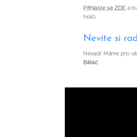
Přihlaste se ZDE
a b
hráči.
Nevíte si rad
Nevadí. Máme pro vás 
Běláč
.