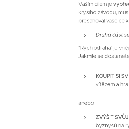
Vaším cílem je
vybře
krysího závodu, musí
přesahoval vaše celk
Druhá část s
"Rychlodráha" je vněj
Jakmile se dostanete
KOUPIT SI S
vítězem a hra 
anebo
ZVÝŠIT SVŮJ
byznysů na ry