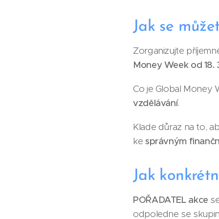
Jak se můžet
Zorganizujte příjemn
Money Week od 18. 3
Co je Global Money W
vzdělávání
.
Klade důraz na to, ab
ke
správným finanč
Jak konkrét
POŘADATEL akce
s
odpoledne se skupi