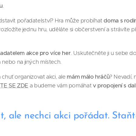
u
.
dstavit pořadatelství? Hra může probíhat
doma s rodi
 rozložíte jednu hru, uděláte si občerstvení a strávíte 
adatelem akce pro více her
. Uskutečněte ji u sebe do
h nebo na jiných místech.
huť organizovat akci, ale
mám málo hráčů
? Nevadí, 
TE SE ZDE
a budeme vám pomáhat
v propojení s da
t, ale nechci akci pořádat. Staňt