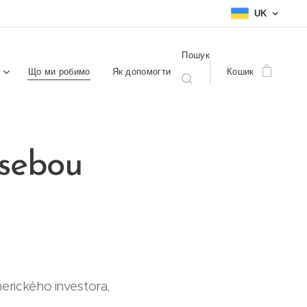
UK
Пошук
Що ми робимо
Як допомогти
Кошик
 sebou
erického investora,