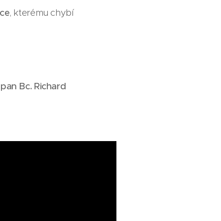
ce
, kterému chybí
l
pan Bc. Richard