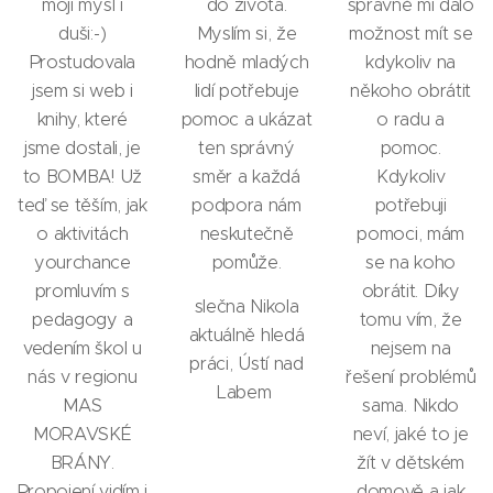
moji mysl i
do života.
správně mi dalo
duši:-)
Myslím si, že
možnost mít se
Prostudovala
hodně mladých
kdykoliv na
jsem si web i
lidí potřebuje
někoho obrátit
knihy, které
pomoc a ukázat
o radu a
jsme dostali, je
ten správný
pomoc.
to BOMBA! Už
směr a každá
Kdykoliv
teď se těším, jak
podpora nám
potřebuji
o aktivitách
neskutečně
pomoci, mám
yourchance
pomůže.
se na koho
promluvím s
obrátit. Díky
slečna Nikola
pedagogy a
tomu vím, že
aktuálně hledá
vedením škol u
nejsem na
práci, Ústí nad
nás v regionu
řešení problémů
Labem
MAS
sama. Nikdo
MORAVSKÉ
neví, jaké to je
BRÁNY.
žít v dětském
Propojení vidím i
domově a jak