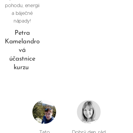
pohodu, energii
a báječné
nápady!
Petra
Kamelandro
vá
účastnice
kurzu
Tato
Dobrý den, rád