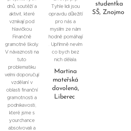
studentka
dnů, soutěží a
Tyhle lidi jsou
SŠ, Znojmo
aktivit, které
opravdu důležití
vznikají pod
pro nás a
hlavičkou
myslím ze nám
Finančně
hodně pomáhají
gramotné školy.
. Upřímně nevím
V návaznosti na
co bych bez
tuto
nich dělala.
problematiku
Martina
velmi doporučují
mateřská
vzdělaní v
dovolená,
oblasti finanční
Liberec
gramotnosti a
podnikavosti,
které jsme s
yourchance
absolvovali a