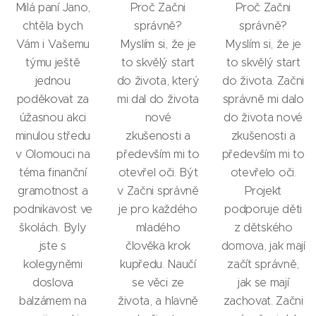
Milá paní Jano,
Proč Začni
Proč Začni
chtěla bych
správně?
správně?
Vám i Vašemu
Myslím si, že je
Myslím si, že je
týmu ještě
to skvělý start
to skvělý start
jednou
do života, který
do života. Začni
poděkovat za
mi dal do života
správně mi dalo
úžasnou akci
nové
do života nové
minulou středu
zkušenosti a
zkušenosti a
v Olomouci na
především mi to
především mi to
téma finanční
otevřel oči. Být
otevřelo oči.
gramotnost a
v Začni správně
Projekt
podnikavost ve
je pro každého
podporuje děti
školách. Byly
mladého
z dětského
jste s
člověka krok
domova, jak mají
kolegyněmi
kupředu. Naučí
začít správně,
doslova
se věci ze
jak se mají
balzámem na
života, a hlavně
zachovat. Začni