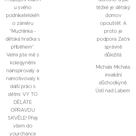
u svého
těžké je dětský
podnikatelskéh
domov
o záměru
opouštět. A
"Muchlinka -
proto je
dětská hračka s
podpora Začni
příběhem".
správně
Velmi jste mě s
důležitá.
kolegyněmi
Michala Michala,
nainspirovaly a
invalidní
namotivovaly k
důchodkyně,
další práci s
Ústí nad Labem
dětmi. VY TO
DĚLÁTE
OPRAVDU
SKVĚLE! Přeji
všem do
yourchance