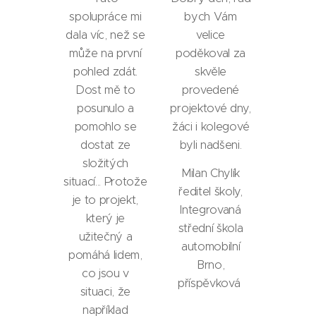
spolupráce mi
bych Vám
dala víc, než se
velice
může na první
poděkoval za
pohled zdát.
skvěle
Dost mě to
provedené
posunulo a
projektové dny,
pomohlo se
žáci i kolegové
dostat ze
byli nadšeni.
složitých
Milan Chylík
situací... Protože
ředitel školy,
je to projekt,
Integrovaná
který je
střední škola
užitečný a
automobilní
pomáhá lidem,
Brno,
co jsou v
příspěvková
situaci, že
například