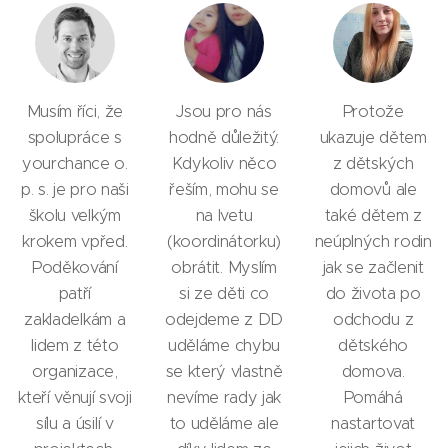
Musím říci, že
Jsou pro nás
Protože
spolupráce s
hodně důležitý.
ukazuje dětem
yourchance o.
Kdykoliv něco
z dětských
p. s. je pro naši
řeším, mohu se
domovů ale
školu velkým
na Ivetu
také dětem z
krokem vpřed.
(koordinátorku)
neúplných rodin
Poděkování
obrátit. Myslím
jak se začlenit
patří
si ze děti co
do života po
zakladelkám a
odejdeme z DD
odchodu z
lidem z této
uděláme chybu
dětského
organizace,
se který vlastně
domova.
kteří věnují svoji
nevíme rady jak
Pomáhá
sílu a úsilí v
to uděláme ale
nastartovat