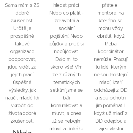
Sama mám s ZS
hledat práci.
přátele i
dobré
Nebo co platit -
mentora, na
zkušenosti.
zdravotní a
kterého se
Určitě je
sociální
mohu vždy
prospěšné
pojištění. Nebo
obrátit, když
takové
půjčky a proč si
třeba
organizace
nepůjčovat.
koordinátor
podporovat,
Dalo mi to
nemůže. Pracují
jdou vidět za
skoro vše! Vím
tu lidé, kterým
jejich prací
že z různých
nejsou lhostejní
úspěšné
tematických
mladí, kteří
výsledky, jak
setkání jsme se
odcházejí z DD
naučit mladé lidi
báli
a jsou ochotni
vkročit do
komunikovat a
jim pomáhat. I
života.dobré
mluvit, a dnes
když už mladí z
zkušenosti.
už se nebojím
DD odejdou a
mluvit a dokážu
žijí si vlastní