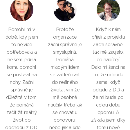
Pomohli mi v
Protože
Když k nám
době, kdy jsem
organizace
přijeli z projektu
to nejvíce
začni správně je
Začni správně,
potřebovala a
smysluplná.
tak mě zaujalo,
nejsem jediná
Pomáhá
co nabízejí.
komu pomohli
mladým lidem
Dalo mi šanci na
se postavit na
se začleňovat
to, že nebudu
nohy. Začni
do reálného
sama, když
správně je
života, vím že
odejdu z DD a
důležité v tom,
mě osobně
že mi bude po
že pomáhá
naučily třeba jak
celou dobu
začít žít reálný
se chovat u
oporou. A
život po
pohovoru,
získala jsem díky
odchodu z DD.
nebo jak a kde
tomu nové