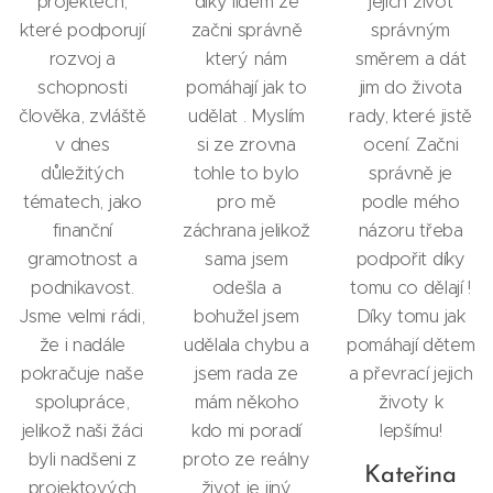
projektech,
díky lidem ze
jejich život
které podporují
začni správně
správným
rozvoj a
který nám
směrem a dát
schopnosti
pomáhají jak to
jim do života
člověka, zvláště
udělat . Myslím
rady, které jistě
v dnes
si ze zrovna
ocení. Začni
důležitých
tohle to bylo
správně je
tématech, jako
pro mě
podle mého
finanční
záchrana jelikož
názoru třeba
gramotnost a
sama jsem
podpořit díky
podnikavost.
odešla a
tomu co dělají !
Jsme velmi rádi,
bohužel jsem
Díky tomu jak
že i nadále
udělala chybu a
pomáhají dětem
pokračuje naše
jsem rada ze
a převrací jejich
spolupráce,
mám někoho
životy k
jelikož naši žáci
kdo mi poradí
lepšímu!
byli nadšeni z
proto ze reálny
Kateřina
projektových
život je jiný.