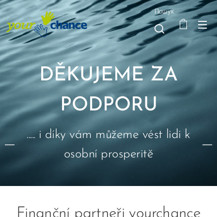
Пошук
DĚKUJEME ZA
PODPORU
..... i díky vám můžeme vést lidi k
osobní prosperitě
Finanční partneři yourchance