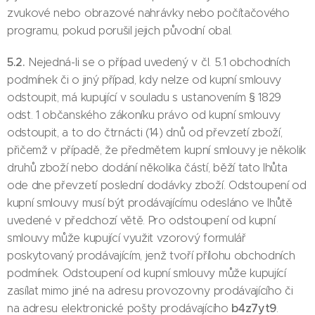
zvukové nebo obrazové nahrávky nebo počítačového
programu, pokud porušil jejich původní obal.
5.2.
Nejedná-li se o případ uvedený v čl. 5.1 obchodních
podmínek či o jiný případ, kdy nelze od kupní smlouvy
odstoupit, má kupující v souladu s ustanovením § 1829
odst. 1 občanského zákoníku právo od kupní smlouvy
odstoupit, a to do čtrnácti (14) dnů od převzetí zboží,
přičemž v případě, že předmětem kupní smlouvy je několik
druhů zboží nebo dodání několika částí, běží tato lhůta
ode dne převzetí poslední dodávky zboží. Odstoupení od
kupní smlouvy musí být prodávajícímu odesláno ve lhůtě
uvedené v předchozí větě. Pro odstoupení od kupní
smlouvy může kupující využit vzorový formulář
poskytovaný prodávajícím, jenž tvoří přílohu obchodních
podmínek. Odstoupení od kupní smlouvy může kupující
zasílat mimo jiné na adresu provozovny prodávajícího či
b4z7yt9
na adresu elektronické pošty prodávajícího
.