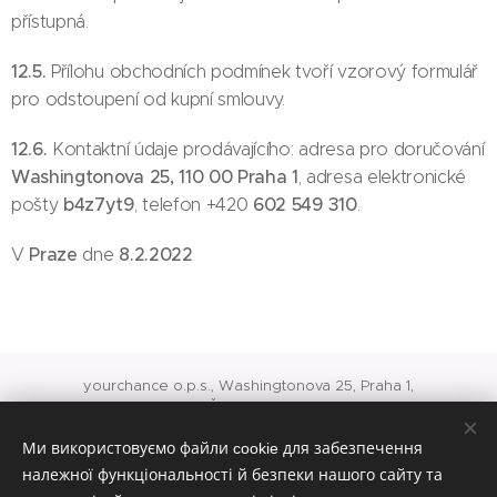
přístupná.
12.5.
Přílohu obchodních podmínek tvoří vzorový formulář
pro odstoupení od kupní smlouvy.
12.6.
Kontaktní údaje prodávajícího: adresa pro doručování
Washingtonova 25, 110 00 Praha 1
, adresa elektronické
b4z7yt9
602 549 310
pošty
, telefon +420
.
Praze
8.2.2022
V
dne
yourchance o.p.s., Washingtonova 25, Praha 1,
IČ: 24717975
O 741 vedená u rejstříkového soudu v Praze
Ми використовуємо файли cookie для забезпечення
office@yourchance.cz
konto veřejné sbírky 8418245001/5500
належної функціональності й безпеки нашого сайту та