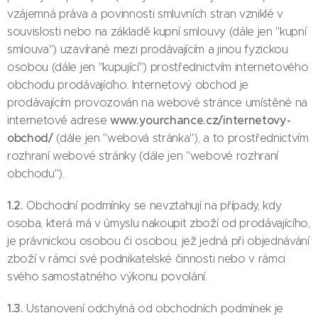
vzájemná práva a povinnosti smluvních stran vzniklé v
souvislosti nebo na základě kupní smlouvy (dále jen "kupní
smlouva") uzavírané mezi prodávajícím a jinou fyzickou
osobou (dále jen "kupující") prostřednictvím internetového
obchodu prodávajícího. Internetový obchod je
prodávajícím provozován na webové stránce umístěné na
www.yourchance.cz/internetovy-
internetové adrese
obchod/
(dále jen "webová stránka"), a to prostřednictvím
rozhraní webové stránky (dále jen "webové rozhraní
obchodu").
1.2.
Obchodní podmínky se nevztahují na případy, kdy
osoba, která má v úmyslu nakoupit zboží od prodávajícího,
je právnickou osobou či osobou, jež jedná při objednávání
zboží v rámci své podnikatelské činnosti nebo v rámci
svého samostatného výkonu povolání.
1.3.
Ustanovení odchylná od obchodních podmínek je