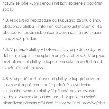
rozumí se dále kupní cenou i náklady spojené s dodáním
zboží.
4.3.
Prodávající nepožaduje od kupujícího zálohu či jinou
obdobnou platbu. Tímto není dotčeno ustanovení čl. 4.6
obchodních podmínek ohledně povinnosti uhradit kupní
cenu zboží předem.
4.4.
V případě platby v hotovosti či v případě platby na
dobírku je kupní cena splatná při převzetí zboží. V případě
5
bezhotovostní platby je kupní cena splatná do
dnů od
uzavření kupní smlouvy.
4.5.
V případě bezhotovostní platby je kupující povinen
uhrazovat kupní cenu zboží společně s uvedením
variabilního symbolu platby. V případě bezhotovostní
platby je závazek kupujícího uhradit kupní cenu splněn
okamžikem připsání příslušné částky na účet prodávajícího.