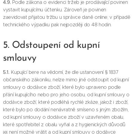
4.9.
Podle zákona o evidenci tržeb je prodávající povinen
vystavit kupujícímu účtenku. Zároveň je povinen
zaevidovat přijatou tržbu u správce daně online; v případě
technického výpadku pak nejpozději do 48 hodin.
5. Odstoupení od kupní
smlouvy
5.1.
Kupující bere na vědomí, že dle ustanovení § 1837
občanského zákoníku, nelze mimo jiné odstoupit od kupní
smlouvy o dodávce zboží, které bylo upraveno podle
přání kupujícího nebo pro jeho osobu, od kupní smlouvy o
dodávce zboží, které podléhá rychlé zkáze, jakož i zboží,
které bylo po dodání nenávratně smíseno s jiným zbožím,
od kupní smlouvy o dodávce zboží v uzavřeném obalu,
které spotřebitel z obalu vyňal a z hygienických důvodů
jej není možné vrátit a od kupní smlouvy o dodávce