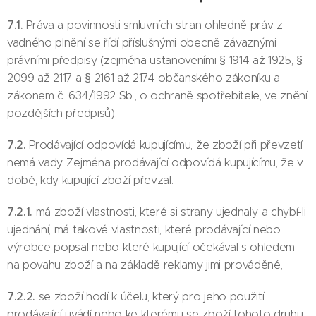
7.1.
Práva a povinnosti smluvních stran ohledně práv z
vadného plnění se řídí příslušnými obecně závaznými
právními předpisy (zejména ustanoveními § 1914 až 1925, §
2099 až 2117 a § 2161 až 2174 občanského zákoníku a
zákonem č. 634/1992 Sb., o ochraně spotřebitele, ve znění
pozdějších předpisů).
7.2.
Prodávající odpovídá kupujícímu, že zboží při převzetí
nemá vady. Zejména prodávající odpovídá kupujícímu, že v
době, kdy kupující zboží převzal:
7.2.1.
má zboží vlastnosti, které si strany ujednaly, a chybí-li
ujednání, má takové vlastnosti, které prodávající nebo
výrobce popsal nebo které kupující očekával s ohledem
na povahu zboží a na základě reklamy jimi prováděné,
7.2.2.
se zboží hodí k účelu, který pro jeho použití
prodávající uvádí nebo ke kterému se zboží tohoto druhu