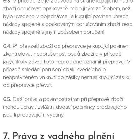
6.3.
V případě, že je z důvodů na straně kupujícího nutno
zboží doručovat opakovaně nebo jiným způsobem, než
bylo uvedeno v objednávce, je kupující povinen uhradit
náklady spojené s opakovaným doručováním zboží, resp.
náklady spojené s jiným způsobem doručení.
6.4.
Při převzetí zboží od přepravce je kupující povinen
zkontrolovat neporušenost obalů zboží a v případě
jakýchkoliv závad toto neprodleně oznámit přepravci. V
případě shledání porušení obalu svědčícího o
neoprávněném vniknutí do zásilky nemusí kupující zásilku
od přepravce převzít.
6.5.
Další práva a povinnosti stran při přepravě zboží
mohou upravit zvláštní dodací podmínky prodávajícího,
jsou-li prodávajícím vydány.
7. Práva z vadného plnění