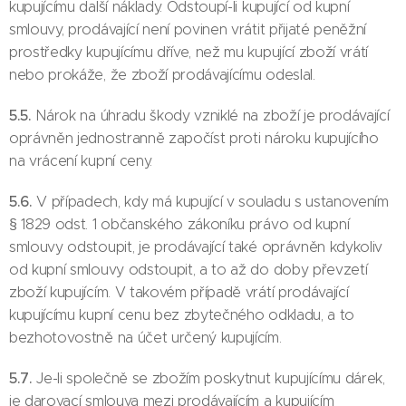
kupujícímu další náklady. Odstoupí-li kupující od kupní
smlouvy, prodávající není povinen vrátit přijaté peněžní
prostředky kupujícímu dříve, než mu kupující zboží vrátí
nebo prokáže, že zboží prodávajícímu odeslal.
5.5.
Nárok na úhradu škody vzniklé na zboží je prodávající
oprávněn jednostranně započíst proti nároku kupujícího
na vrácení kupní ceny.
5.6.
V případech, kdy má kupující v souladu s ustanovením
§ 1829 odst. 1 občanského zákoníku právo od kupní
smlouvy odstoupit, je prodávající také oprávněn kdykoliv
od kupní smlouvy odstoupit, a to až do doby převzetí
zboží kupujícím. V takovém případě vrátí prodávající
kupujícímu kupní cenu bez zbytečného odkladu, a to
bezhotovostně na účet určený kupujícím.
5.7.
Je-li společně se zbožím poskytnut kupujícímu dárek,
je darovací smlouva mezi prodávajícím a kupujícím