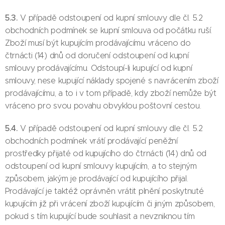
5.3.
V případě odstoupení od kupní smlouvy dle čl. 5.2
obchodních podmínek se kupní smlouva od počátku ruší.
Zboží musí být kupujícím prodávajícímu vráceno do
čtrnácti (14) dnů od doručení odstoupení od kupní
smlouvy prodávajícímu. Odstoupí-li kupující od kupní
smlouvy, nese kupující náklady spojené s navrácením zboží
prodávajícímu, a to i v tom případě, kdy zboží nemůže být
vráceno pro svou povahu obvyklou poštovní cestou.
5.4.
V případě odstoupení od kupní smlouvy dle čl. 5.2
obchodních podmínek vrátí prodávající peněžní
prostředky přijaté od kupujícího do čtrnácti (14) dnů od
odstoupení od kupní smlouvy kupujícím, a to stejným
způsobem, jakým je prodávající od kupujícího přijal.
Prodávající je taktéž oprávněn vrátit plnění poskytnuté
kupujícím již při vrácení zboží kupujícím či jiným způsobem,
pokud s tím kupující bude souhlasit a nevzniknou tím