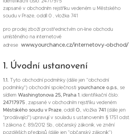
identifikační číslo: 24717975
zapsané v obchodním rejstříku vedeném u Městského
soudu v Praze, oddíl 0 , vložka 741
pro prodej zboží prostřednictvím on-line obchodu
umístěného na internetové
www.yourchance.cz/internetovy-obchod/
adrese
1. Úvodní ustanovení
1.1.
Tyto obchodní podmínky (dále jen "obchodní
yourchance o.p.s.
podmínky") obchodní společnosti
, se
Washingtonova 25, Praha 1
sídlem
, identifikační číslo:
24717975
, zapsané v obchodním rejstříku vedeném
Městského soudu v Praze
O.
741
, oddíl
, vložka
(dále jen
"prodávající") upravují v souladu s ustanovením § 1751 odst.
1 zákona č. 89/2012 Sb., občanský zákoník, ve znění
pozdějších předpisů (dále jen "občanský zákoník")