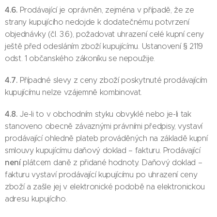
4.6.
Prodávající je oprávněn, zejména v případě, že ze
strany kupujícího nedojde k dodatečnému potvrzení
objednávky (čl. 3.6), požadovat uhrazení celé kupní ceny
ještě před odesláním zboží kupujícímu. Ustanovení § 2119
odst. 1 občanského zákoníku se nepoužije.
4.7.
Případné slevy z ceny zboží poskytnuté prodávajícím
kupujícímu nelze vzájemně kombinovat.
4.8.
Je-li to v obchodním styku obvyklé nebo je-li tak
stanoveno obecně závaznými právními předpisy, vystaví
prodávající ohledně plateb prováděných na základě kupní
smlouvy kupujícímu daňový doklad – fakturu. Prodávající
není
plátcem daně z přidané hodnoty. Daňový doklad –
fakturu vystaví prodávající kupujícímu po uhrazení ceny
zboží a zašle jej v elektronické podobě na elektronickou
adresu kupujícího.