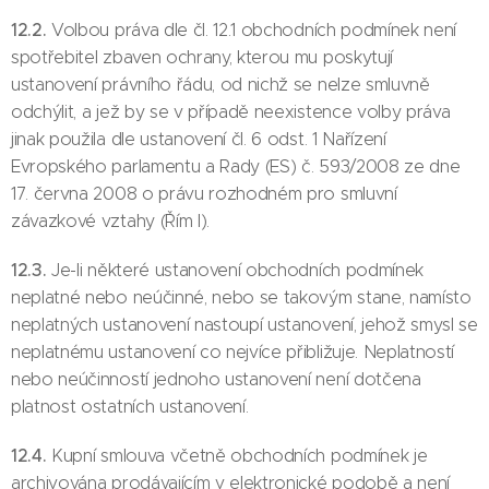
12.2.
Volbou práva dle čl. 12.1 obchodních podmínek není
spotřebitel zbaven ochrany, kterou mu poskytují
ustanovení právního řádu, od nichž se nelze smluvně
odchýlit, a jež by se v případě neexistence volby práva
jinak použila dle ustanovení čl. 6 odst. 1 Nařízení
Evropského parlamentu a Rady (ES) č. 593/2008 ze dne
17. června 2008 o právu rozhodném pro smluvní
závazkové vztahy (Řím I).
12.3.
Je-li některé ustanovení obchodních podmínek
neplatné nebo neúčinné, nebo se takovým stane, namísto
neplatných ustanovení nastoupí ustanovení, jehož smysl se
neplatnému ustanovení co nejvíce přibližuje. Neplatností
nebo neúčinností jednoho ustanovení není dotčena
platnost ostatních ustanovení.
12.4.
Kupní smlouva včetně obchodních podmínek je
archivována prodávajícím v elektronické podobě a není