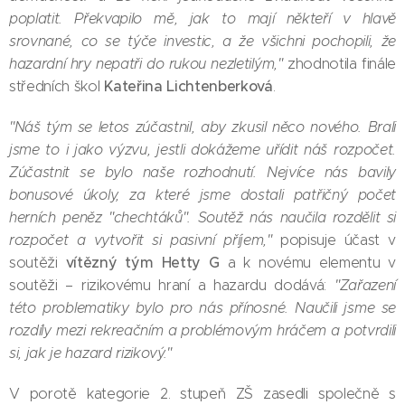
poplatit. Překvapilo mě, jak to mají někteří v hlavě
srovnané, co se týče investic, a že všichni pochopili, že
hazardní hry nepatři do rukou nezletilým,"
zhodnotila finále
Kateřina Lichtenberková
středních škol
.
"Náš tým se letos zúčastnil, aby zkusil něco nového. Brali
jsme to i jako výzvu, jestli dokážeme uřídit náš rozpočet.
Zúčastnit se bylo naše rozhodnutí. Nejvíce nás bavily
bonusové úkoly, za které jsme dostali patřičný počet
herních peněz "chechtáků".
Soutěž nás naučila rozdělit si
rozpočet a vytvořit si pasivní příjem,"
popisuje účast v
vítězný tým Hetty G
soutěži
a k novému elementu v
soutěži – rizikovému hraní a hazardu dodává:
"Zařazení
této problematiky bylo pro nás přínosné. Naučili jsme se
rozdíly mezi rekreačním a problémovým hráčem a potvrdili
si, jak je hazard rizikový."
V porotě kategorie 2. stupeň ZŠ zasedli společně s