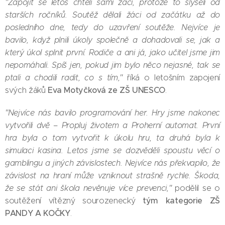
"Zapojit se letos chtěli sami žáci, protože to slyšeli od
starších ročníků. Soutěž dělali žáci od začátku až do
posledního dne, tedy do uzavření soutěže. Nejvíce je
bavilo, když plnili úkoly společně a dohadovali se, jak a
který úkol splnit první. Rodiče a ani já, jako učitel jsme jim
nepomáhali. Spíš jen, pokud jim bylo něco nejasné, tak se
ptali a chodili radit, co s tím,"
říká o letošním zapojení
Eva Motyčková ze ZŠ UNESCO
svých žáků
.
"Nejvíce nás bavilo programování her. Hry jsme nakonec
vytvořili dvě – Propluj životem a Proherní automat. První
hra byla o tom vytvořit k úkolu hru, ta druhá byla k
simulaci kasina. Letos jsme se dozvěděli spoustu věcí o
gamblingu a jiných závislostech. Nejvíce nás překvapilo, že
závislost na hraní může vzniknout strašně rychle. Škoda,
že se stát ani škola nevěnuje více prevenci,"
podělil se o
tým kategorie ZŠ
soutěžení vítězný sourozenecký
PANDY A KOČKY
.