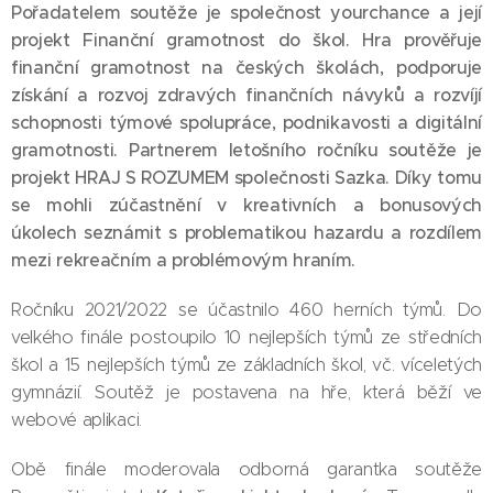
Pořadatelem soutěže je společnost
yourchance
a její
projekt
Finanční gramotnost do škol
. Hra prověřuje
finanční gramotnost na českých školách, podporuje
získání a rozvoj zdravých finančních návyků a rozvíjí
schopnosti týmové spolupráce, podnikavosti a digitální
gramotnosti. Partnerem letošního ročníku soutěže je
projekt
HRAJ S ROZUMEM
společnosti Sazka. Díky tomu
se mohli zúčastnění v kreativních a bonusových
úkolech seznámit s problematikou hazardu a rozdílem
mezi rekreačním a problémovým hraním.
Ročníku 2021/2022 se účastnilo 460 herních týmů. Do
velkého finále postoupilo 10 nejlepších týmů ze středních
škol a 15 nejlepších týmů ze základních škol, vč. víceletých
gymnázií. Soutěž je postavena na hře, která běží ve
webové aplikaci.
Obě finále moderovala odborná garantka soutěže