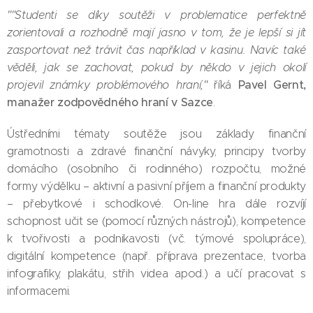
""Studenti se díky soutěži v problematice perfektně
zorientovali a rozhodně mají jasno v tom, že je lepší si jít
zasportovat než trávit čas například v kasinu. Navíc také
věděli, jak se zachovat, pokud by někdo v jejich okolí
Pavel Gernt,
projevil známky problémového hraní,"
říká
manažer zodpovědného hraní v Sazce
.
Ústředními tématy soutěže jsou základy finanční
gramotnosti a zdravé finanční návyky, principy tvorby
domácího (osobního či rodinného) rozpočtu, možné
formy výdělku – aktivní a pasivní příjem a finanční produkty
– přebytkové i schodkové. On-line hra dále rozvíjí
schopnost učit se (pomocí různých nástrojů), kompetence
k tvořivosti a podnikavosti (vč. týmové spolupráce),
digitální kompetence (např. příprava prezentace, tvorba
infografiky, plakátu, střih videa apod.) a učí pracovat s
informacemi.