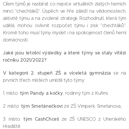
Cílem týmů je nasbírat co nejvíce virtuálních zlatých herních
mincí "chechtáků". Úspěch ve hře záleží na vědomostech,
aktivitě týmu a na zvolené strategii. Rozhodnutí, která tým
udělá, mohou ovlivnit rozpočet týmu i zisk "chechtáků".
Kromě toho musí týmy myslet i na spokojenost členů herní
domácnosti.
Jaké jsou letošní výsledky a které týmy se staly vítězi
ročníku 2021/2022?
V kategorii 2. stupeň ZŠ a víceletá gymnázia
se na
prvních třech místech umístili tyto týmy:
tým Pandy
a kočky
1. místo:
, rodinný tým z Kuřimi,
tým Smetánečkovi
2. místo:
ze ZŠ Vimperk, Smetanova,
tým CashChceš
3. místo:
ze ZŠ UNESCO z Uherského
Hradiště.