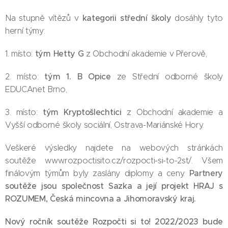
kategorii střední školy
Na stupně vítězů v
dosáhly tyto
herní týmy:
tým Hetty G
1. místo:
z Obchodní akademie v Přerově,
tým 1. B Opice
2. místo:
ze Střední odborné školy
EDUCAnet Brno,
tým Kryptošlechtici
3. místo:
z Obchodní akademie a
Vyšší odborné školy sociální, Ostrava-Mariánské Hory.
Veškeré výsledky najdete na webových stránkách
soutěže www.rozpoctisito.cz/rozpocti-si-to-2st/. Všem
Partnery
finálovým týmům byly zaslány diplomy a ceny.
soutěže jsou společnost Sazka a její projekt HRAJ s
ROZUMEM, Česká mincovna a Jihomoravský kraj.
Nový ročník soutěže Rozpočti si to! 2022/2023 bude