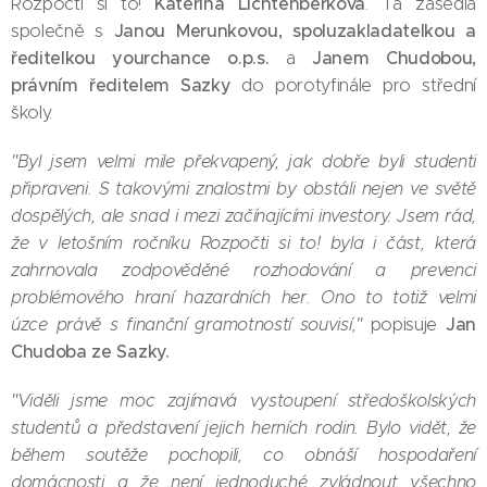
Kateřina Lichtenberková
Rozpočti si to!
. Ta zasedla
Janou Merunkovou, spoluzakladatelkou a
společně s
ředitelkou yourchance o.p.s.
Janem Chudobou,
a
právním ředitelem Sazky
do porotyfinále pro střední
školy.
"Byl jsem velmi mile překvapený, jak dobře byli studenti
připraveni. S takovými znalostmi by obstáli nejen ve světě
dospělých, ale snad i mezi začínajícími investory. Jsem rád,
že v letošním ročníku Rozpočti si to! byla i část, která
zahrnovala zodpověděné rozhodování a prevenci
problémového hraní hazardních her. Ono to totiž velmi
Jan
úzce právě s finanční gramotností souvisí,"
popisuje
Chudoba ze Sazky.
"Viděli jsme moc zajímavá vystoupení středoškolských
studentů a představení jejich herních rodin. Bylo vidět, že
během soutěže pochopili, co obnáší hospodaření
domácnosti a že není jednoduché zvládnout všechno