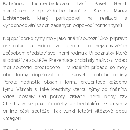
Kateřinou Lichtenberkovou
Pavel Gernt
také
,
Marek
manažerem zodpovědného hraní ze Sazcea
Lichtenberk
, který participoval na realizaci a
vyhodnocování všech zaslaných odpovědí herních týmů.
Nejlepší české týmy měly jako finální soutěžní úkol připravit
prezentaci a video, ve kterém co nejzajímavějším
způsobem představí svoji herní rodinu a tři poznatky, které
si odnáší ze soutěže. Prezentace probíhaly naživo a video
měli soutěžící předtočené – v ideálním případě se měly
obě formy doplňovat do celkového příběhu rodiny.
Porota hodnotila obsah i formu prezentace každého
týmu. Všímala si také kreativity, kterou týmy do finálního
videa dostaly. Od poroty získané herní body tzv.
Chechtáky se pak připočetly k Chechtákům získaným v
on-line části soutěže. Tak vznikli letošní vítězové obou
kategorií.