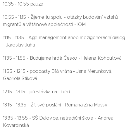
10:35 - 10:55 pauza
10:55 - 11:15 - Žijeme tu spolu - otázky budování vztahů
migrantů a většinové společnosti - IOM
11:15 - 11:35 - Age management aneb mezigenerační dialog
- Jaroslav Juha
11:35 - 11:55 - Budujeme hrdé Česko - Helena Kohoutová
11:55 - 12:15 - podcasty Bílá vrána - Jana Merunková,
Gabriela Štiková
12:15 - 13:15 - přestávka na oběd
13:15 - 13:35 - Žít své poslání - Romana Zina Massy
13:35 - 13:55 - SŠ Dalovice, netradiční škola - Andrea
Kovardinská