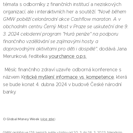
témata s odborníky z finančních institucí a neziskových
organizací, ale i interaktivních her a soutěží.
"Nově během
GMW poběží celonárodní akce Cashflow maraton. A v
obchodním centru Černý Most v Praze se uskuteční dne 9.
3. 2024 celodenní program "Hurá peníze" na podporu
finančního vzdělávání se zajímavými hosty a
doprovodnými aktivitami pro děti i dospělé"
, dodává Jana
Merunková, ředitelka
yourchance o.p.s.
Měsíc finančního zdraví uzavře odborná konference s
názvem K
ritické myšlení: informace vs. kompetence
, která
se bude konat 4. dubna 2024 v budově České národní
banky.
O Global Money Week
(
více zde
)
GMW probíhá ve 176 zemích světa v týdnu od 20. 3. do 26. 3. 2023. Národním