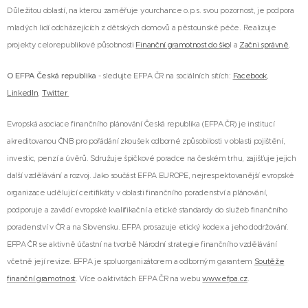
Důležitou oblastí, na kterou zaměřuje yourchance o.p.s. svou pozornost, je podpora
mladých lidí odcházejících z dětských domovů a pěstounské péče. Realizuje
projekty celorepublikové působnosti
Finanční gramotnost do ško
l a
Začni správně
.
O EFPA Česká republika
- sledujte EFPA ČR na sociálních sítích:
Facebook
,
LinkedIn
,
Twitter
Evropská asociace finančního plánování Česká republika (EFPA ČR) je institucí
akreditovanou ČNB pro pořádání zkoušek odborné způsobilosti v oblasti pojištění,
investic, penzí a úvěrů. Sdružuje špičkové poradce na českém trhu, zajišťuje jejich
další vzdělávání a rozvoj. Jako součást EFPA EUROPE, nejrespektovanější evropské
organizace udělující certifikáty v oblasti finančního poradenství a plánování,
podporuje a zavádí evropské kvalifikační a etické standardy do služeb finančního
poradenství v ČR a na Slovensku. EFPA prosazuje etický kodex a jeho dodržování.
EFPA ČR se aktivně účastní na tvorbě Národní strategie finančního vzdělávání
včetně její revize. EFPA je spoluorganizátorem a odborným garantem
Soutěže
finanční gramotnost
. Více o aktivitách EFPA ČR na webu
www.efpa.cz
.