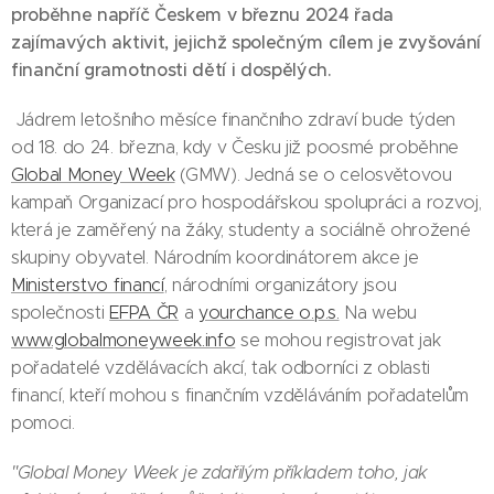
proběhne napříč Českem v březnu 2024 řada
zajímavých aktivit, jejichž společným cílem je zvyšování
finanční gramotnosti dětí i dospělých.
Jádrem letošního měsíce finančního zdraví bude týden
od 18. do 24. března, kdy v Česku již poosmé proběhne
Global Money Week
(GMW). Jedná se o celosvětovou
kampaň Organizací pro hospodářskou spolupráci a rozvoj,
která je zaměřený na žáky, studenty a sociálně ohrožené
skupiny obyvatel. Národním koordinátorem akce je
Ministerstvo financí
, národními organizátory jsou
společnosti
EFPA ČR
a
yourchance o.p.s.
Na webu
www.globalmoneyweek.info
se mohou registrovat jak
pořadatelé vzdělávacích akcí, tak odborníci z oblasti
financí, kteří mohou s finančním vzděláváním pořadatelům
pomoci.
"Global Money Week je zdařilým příkladem toho, jak