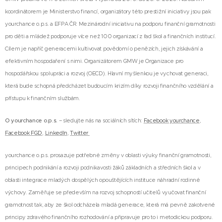
koordinátorem je Ministerstvo financí, organizátory této prestižní iniciativy jsou pak
yourchance o.p.s. a EFPA ČR. Mezinárodní iniciativu na podporu finanční gramotnosti
pro děti a mládež podporuje více než 100 organizací z řad škol a finančních institucí.
Cílem je napříč generacemi kultivovat povědomí o penězích, jejich získávání a
efektivním hospodaření s nimi. Organizátorem GMW je Organizace pro
hospodářskou spolupráci a rozvoj (OECD). Hlavní myšlenkou je vychovat generaci,
která bude schopná předcházet budoucím krizím díky rozvoji finančního vzdělání a
přístupu k finančním službám.
O yourchance o.p.s.
– sledujte nás na sociálních sítích:
Facebook yourchance
,
Facebook FGD
,
LinkedIn
,
Twitter
yourchance o.p.s. prosazuje potřebné změny v oblasti výuky finanční gramotnosti,
principech podnikání a rozvoji podnikavosti žáků základních a středních škol a v
oblasti integrace mladých dospělých opouštějících instituce náhradní rodinné
výchovy. Zaměřuje se především na rozvoj schopností učitelů vyučovat finanční
gramotnost tak, aby ze škol odcházela mladá generace, která má pevně zakotvené
principy zdravého finančního rozhodování a připravuje pro to i metodickou podporu.