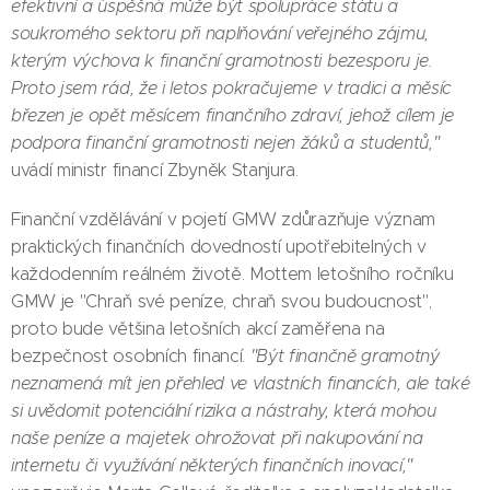
efektivní a úspěšná může být spolupráce státu a
soukromého sektoru při naplňování veřejného zájmu,
kterým výchova k finanční gramotnosti bezesporu je.
Proto jsem rád, že i letos pokračujeme v tradici a měsíc
březen je opět měsícem finančního zdraví, jehož cílem je
podpora finanční gramotnosti nejen žáků a studentů,"
uvádí ministr financí Zbyněk Stanjura.
Finanční vzdělávání v pojetí GMW zdůrazňuje význam
praktických finančních dovedností upotřebitelných v
každodenním reálném životě. Mottem letošního ročníku
GMW je "Chraň své peníze, chraň svou budoucnost",
proto bude většina letošních akcí zaměřena na
bezpečnost osobních financí.
"Být finančně gramotný
neznamená mít jen přehled ve vlastních financích, ale také
si uvědomit potenciální rizika a nástrahy, která mohou
naše peníze a majetek ohrožovat při nakupování na
internetu či využívání některých finančních inovací,"