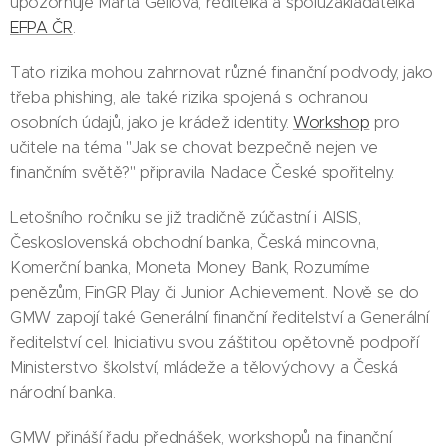
upozorňuje Marta Gellová, ředitelka a spoluzakladatelka
EFPA ČR
.
Tato rizika mohou zahrnovat různé finanční podvody, jako
třeba phishing, ale také rizika spojená s ochranou
osobních údajů, jako je krádež identity.
Workshop
pro
učitele na téma "Jak se chovat bezpečně nejen ve
finančním světě?" připravila Nadace České spořitelny.
Letošního ročníku se již tradičně zúčastní i AISIS,
Československá obchodní banka, Česká mincovna,
Komerční banka, Moneta Money Bank, Rozumíme
penězům, FinGR Play či Junior Achievement. Nově se do
GMW zapojí také Generální finanční ředitelství a Generální
ředitelství cel. Iniciativu svou záštitou opětovně podpoří
Ministerstvo školství, mládeže a tělovýchovy a Česká
národní banka.
GMW přináší řadu přednášek, workshopů na finanční