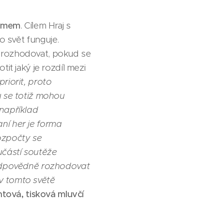
zumem
. Cílem Hraj s
o svět funguje.
ě rozhodovat, pokud se
it jaký je rozdíl mezi
riorit, proto
u se totiž mohou
 například
ní her je forma
ozpočty se
učástí soutěže
 zodpovědně rozhodovat
v tomto světě
tová, tisková mluvčí