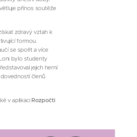
větluje přínos soutěže
ískat zdravý vztah k
ivující formou.
učí se spořit a více
 Loni bylo studenty
dstavoval jejich herní
 dovedností členů
aké v aplikaci
Rozpočti