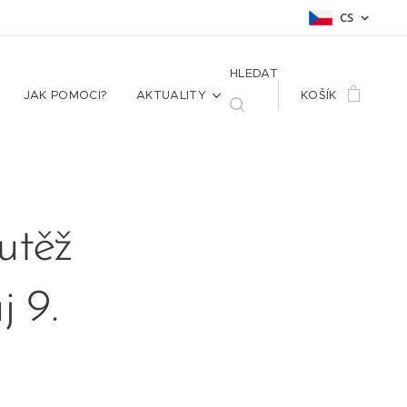
CS
HLEDAT
JAK POMOCI?
AKTUALITY
KOŠÍK
utěž
j 9.