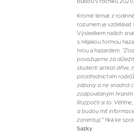
budou v ročníku 2021
Kromě témat z rodinné
rozumem je vzdělávat st
Výsledkem našich snah
s nějakou formou hazard
hrou a hazardem.
"Zod
považujeme za důležité
studenti setkat dříve,
prostřednictvím rodič
zábavy a ne snadná ce
zodpovědným hraním úz
Rozpočti si to. Věřím
a budou mít informace
zorientují,"
říká ke spo
Sazky
.