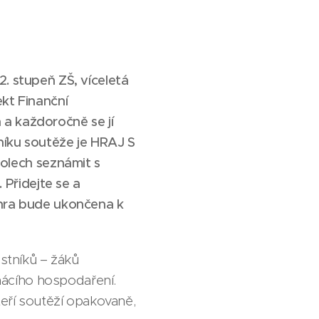
 2. stupeň ZŠ, víceletá
jekt
Finanční
 a každoročně se jí
čníku soutěže je HRAJ S
olech seznámit s
Přidejte se a
 hra bude ukončena k
astníků – žáků
omácího hospodaření.
teří soutěží opakovaně,