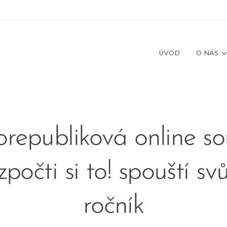
ÚVOD
O NÁS
orepubliková online so
počti si to! spouští svů
ročník