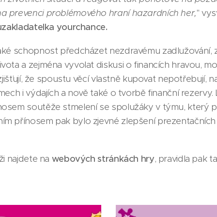
a prevenci problémového hraní hazardních her,
" vys
luzakladatelka yourchance.
aké schopnost předcházet nezdravému zadlužování, z
ota a zejména vyvolat diskusi o financích hravou, mot
zjišťují, že spoustu věcí vlastně kupovat nepotřebují, na
mech i výdajích a nově také o tvorbě finanční rezervy.
osem soutěže stmelení se spolužáky v týmu, který pře
m přínosem pak bylo zjevné zlepšení prezentačních
ži najdete na
webových stránkách hry
, pravidla pak t