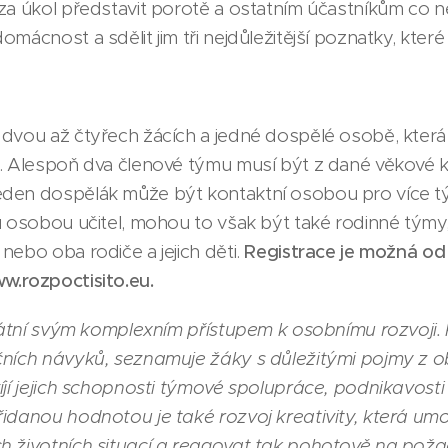
za úkol představit porotě a ostatním účastníkům co n
mácnost a sdělit jim tři nejdůležitější poznatky, které
dvou až čtyřech žácích a jedné dospělé osobě, která 
. Alespoň dva členové týmu musí být z dané věkové ka
eden dospělák může být kontaktní osobou pro více 
u osobou učitel, mohou to však být také rodinné týmy
nebo oba rodiče a jejich děti.
Registrace je možná od 
w.rozpoctisito.eu
.
ikátní svým komplexním přístupem k osobnímu rozvoji.
čních návyků, seznamuje žáky s důležitými pojmy z o
jí jejich schopnosti týmové spolupráce, podnikavosti a
řidanou hodnotou je také rozvoj kreativity, která u
h životních situací a reagovat tak pohotově na pož