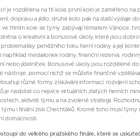
o! je rozdělena na tři kola: první kolo je zaměřeno na p
lení, dopravu a jídlo; druhé kolo pak na další výdaje d
; ve třetím kole se týmy zabývají tématem Vánoce, tv
doplněna o kreativní a bonusové úkoly, které jsou dob
problematiky peněžního toku herní rodiny a její konkr
 například medailonek rodiny, finanční rezerva, rodin
ní nebo jídelníček. Bonusové úkoly jsou rozdělené do š
 nástroje, pomocí nichž se můžete finančně vzdělávat
 Obsahují různé formy získávání informací, rozvíjení sc
 je nasbírat co nejvíce virtuálních zlatých herních m
stech, aktivitě týmu a na zvolené strategii. Rozhodnut
 týmu i finální zisk Chechtáků. Kromě toho musí týmy 
ní domácnosti.
toupí do velkého pražského finále, které se uskutečn