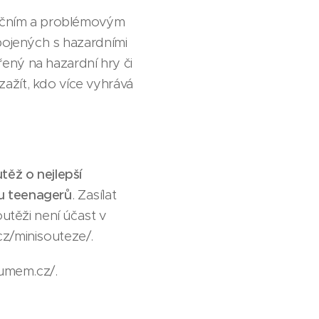
reačním a problémovým
pojených s hazardními
ený na hazardní hry či
 zažít, kdo více vyhrává
těž o nejlepší
 u teenagerů
. Zasílat
utěži není účast v
cz/minisouteze/.
zumem.cz/.