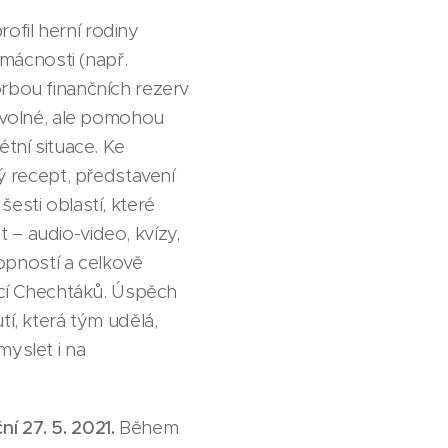
rofil herní rodiny
omácnosti (např.
orbou finančních rezerv
rovolné, ale pomohou
étní situace. Ke
ný recept, představení
esti oblastí, které
 – audio-video, kvízy,
hopností a celkově
incí Chechtáků. Úspěch
í, která tým udělá,
myslet i na
í 27. 5. 2021.
Během