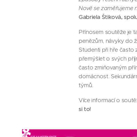
Nově se zaměřujeme n
Gabriela Štiková, spo
Přínosem soutěže je t
penězům, návyky do živ
Studenti při hře často 
přemýšlet o svých příj
často zmiňovaným přín
domácnost. Sekundární
týmů.
Více informací o soutě
si to!