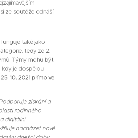
ejzajímavějším
 si ze soutěže odnáší.
funguje také jako
tegorie, tedy ze 2.
týmů. Týmy mohu být
, kdy je dospělou
25. 10. 2021 přímo ve
 Podporuje získání a
blasti rodinného
 digitální
možňuje nacházet nové
adavky dnešní doby.