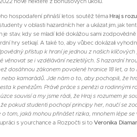
/2022 nové některé z bonusových úkolů.
ho hospodaření přináší letos soutěž téma
Hraj s ro
udenty v oblasti hazardních her a ukázat jim, jak tent
 je stav, kdy se mladí lidé dokážou sami zodpovědn
ní hry setkají. A také to, aby vůbec dokázali vyhodnot
povědný přístup k hraní je jednou z našich klíčových p
 věnovat se i vzdělávání nezletilých. S hazardní hro
 než dosáhnou zákonem povolené hranice 18 let, a to
ů nebo kamarádů. Jde nám o to, aby pochopili, že hra
sta k penězům. Právě práce s penězi a rodinnými r
ce souvisí a my jsme rádi, že Hraj s rozumem je so
e, že pokud studenti pochopí principy her, naučí se
 o tom, jaká mohou přinášet rizika, mnohem lépe se 
lupráci s yourchance a Rozpočti si to
Veronika Diaman