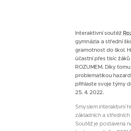
Interaktivní soutěž
Roz
gymnázia a střední šk
gramotnost do škol
.
Hr
účastní přes tisíc žák
ROZUMEM. Díky tomu s
problematikou hazardu
přihlaste svoje týmy 
25. 4. 2022.
Smyslem interaktivní h
základních a středních 
Soutěž je postavena na