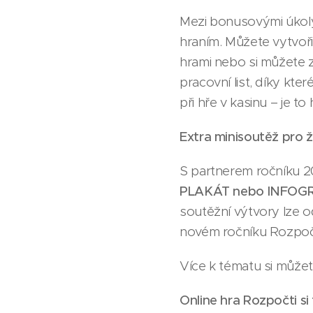
Mezi bonusovými úkoly 
hraním. Můžete vytvoři
hrami nebo si můžete 
pracovní list, díky kte
při hře v kasinu – je t
Extra minisoutěž pro 
S partnerem ročníku 20
PLAKÁT nebo INFOGRAFI
soutěžní výtvory lze od
novém ročníku Rozpočti
Více k tématu si můžet
Online hra Rozpočti si 