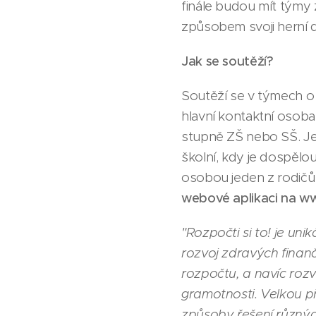
finále budou mít týmy 
způsobem svoji herní do
Jak se soutěží?
Soutěží se v týmech o 
hlavní kontaktní osoba
stupně ZŠ nebo SŠ. J
školní, kdy je dospělo
osobou jeden z rodičů 
webové aplikaci na
ww
"Rozpočti si to! je un
rozvoj zdravých finan
rozpočtu, a navíc rozví
gramotnosti. Velkou p
způsoby řešení různýc