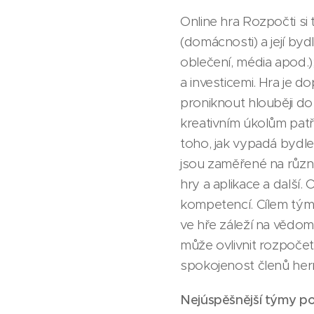
Online hra Rozpočti si t
(domácnosti) a její byd
oblečení, média apod.)
a investicemi. Hra je 
proniknout hlouběji do 
kreativním úkolům patří
toho, jak vypadá bydle
jsou zaměřené na různé
hry a aplikace a další.
kompetencí. Cílem týmů
ve hře záleží na vědomo
může ovlivnit rozpočet
spokojenost členů her
Nejúspěšnější týmy pos