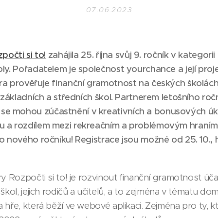
07.06.2023
počti si to!
zahájila 25. října svůj 9. ročník v kategorii
oly. Pořadatelem je společnost
yourchance
a její pro
a prověřuje finanční gramotnost na českých školách
ů základních a středních škol. Partnerem letošního ro
e mohou zúčastnění v kreativních a bonusových úk
 a rozdílem mezi rekreačním a problémovým hraním. 
do nového ročníku! Registrace jsou možné od 25. 10.,
ry Rozpočti si to! je rozvinout finanční gramotnost úč
škol, jejich rodičů a učitelů, a to zejména v tématu d
 hře, která běží ve webové aplikaci. Zejména pro ty, k