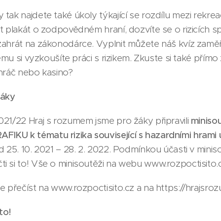
tak najdete také úkoly týkající se rozdílu mezi rek
t plakát o zodpovědném hraní, dozvíte se o rizicích s
zahrát na zákonodárce. Vyplnit můžete náš kvíz zaměř
rému si vyzkoušíte práci s rizikem. Zkuste si také přímo
o hráč nebo kasino?
žáky
21/22 Hraj s rozumem jsme pro žáky připravili
minisou
KU k tématu rizika související s hazardními hrami
 25. 10. 2021 – 28. 2. 2022. Podmínkou účasti v miniso
 si to! Vše o minisoutěži na webu www.rozpoctisito.
e přečíst na www.rozpoctisito.cz a na https://hrajsro
to!