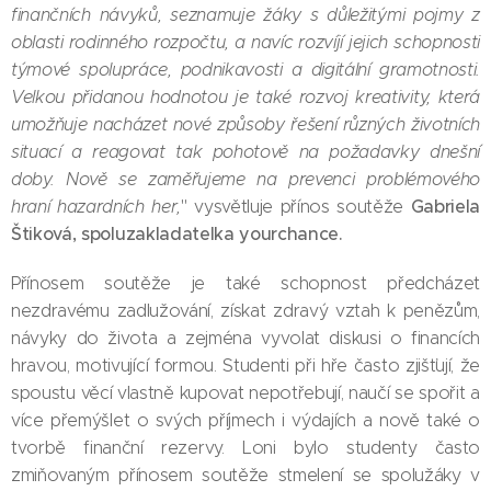
finančních návyků, seznamuje žáky s důležitými pojmy z
oblasti rodinného rozpočtu, a navíc rozvíjí jejich schopnosti
týmové spolupráce, podnikavosti a digitální gramotnosti.
Velkou přidanou hodnotou je také rozvoj kreativity, která
umožňuje nacházet nové způsoby řešení různých životních
situací a reagovat tak pohotově na požadavky dnešní
doby. Nově se zaměřujeme na prevenci problémového
Gabriela
hraní hazardních her,
" vysvětluje přínos soutěže
Štiková, spoluzakladatelka yourchance.
Přínosem soutěže je také schopnost předcházet
nezdravému zadlužování, získat zdravý vztah k penězům,
návyky do života a zejména vyvolat diskusi o financích
hravou, motivující formou. Studenti při hře často zjišťují, že
spoustu věcí vlastně kupovat nepotřebují, naučí se spořit a
více přemýšlet o svých příjmech i výdajích a nově také o
tvorbě finanční rezervy. Loni bylo studenty často
zmiňovaným přínosem soutěže stmelení se spolužáky v