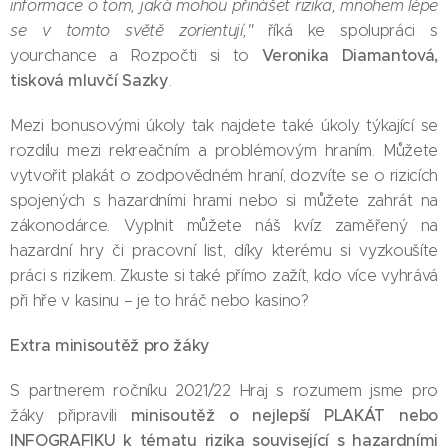
informace o tom, jaká mohou přinášet rizika, mnohem lépe
se v tomto světě zorientují,"
říká ke spolupráci s
Veronika Diamantová,
yourchance a Rozpočti si to
tisková mluvčí Sazky
.
Mezi bonusovými úkoly tak najdete také úkoly týkající se
rozdílu mezi rekreačním a problémovým hraním. Můžete
vytvořit plakát o zodpovědném hraní, dozvíte se o rizicích
spojených s hazardními hrami nebo si můžete zahrát na
zákonodárce. Vyplnit můžete náš kvíz zaměřený na
hazardní hry či pracovní list, díky kterému si vyzkoušíte
práci s rizikem. Zkuste si také přímo zažít, kdo více vyhrává
při hře v kasinu – je to hráč nebo kasino?
Extra minisoutěž pro žáky
S partnerem ročníku 2021/22 Hraj s rozumem jsme pro
minisoutěž o nejlepší PLAKÁT nebo
žáky připravili
INFOGRAFIKU k tématu rizika související s hazardními