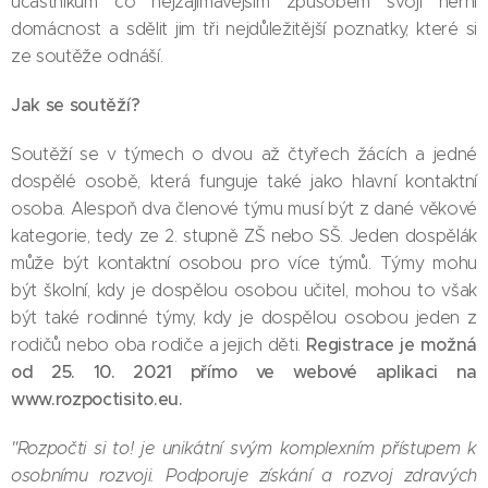
účastníkům co nejzajímavějším způsobem svoji herní
domácnost a sdělit jim tři nejdůležitější poznatky, které si
ze soutěže odnáší.
Jak se soutěží?
Soutěží se v týmech o dvou až čtyřech žácích a jedné
dospělé osobě, která funguje také jako hlavní kontaktní
osoba. Alespoň dva členové týmu musí být z dané věkové
kategorie, tedy ze 2. stupně ZŠ nebo SŠ. Jeden dospělák
může být kontaktní osobou pro více týmů. Týmy mohu
být školní, kdy je dospělou osobou učitel, mohou to však
být také rodinné týmy, kdy je dospělou osobou jeden z
Registrace je možná
rodičů nebo oba rodiče a jejich děti.
od 25. 10. 2021 přímo ve webové aplikaci na
www.rozpoctisito.eu
.
"Rozpočti si to! je unikátní svým komplexním přístupem k
osobnímu rozvoji. Podporuje získání a rozvoj zdravých