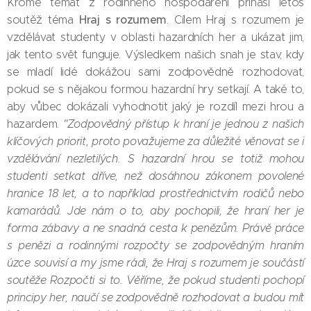
Kromě témat z rodinného hospodaření přináší letos
Hraj s rozumem
soutěž téma
. Cílem Hraj s rozumem je
vzdělávat studenty v oblasti hazardních her a ukázat jim,
jak tento svět funguje. Výsledkem našich snah je stav, kdy
se mladí lidé dokážou sami zodpovědně rozhodovat,
pokud se s nějakou formou hazardní hry setkají. A také to,
aby vůbec dokázali vyhodnotit jaký je rozdíl mezi hrou a
hazardem.
"Zodpovědný přístup k hraní je jednou z našich
klíčových priorit, proto považujeme za důležité věnovat se i
vzdělávání nezletilých. S hazardní hrou se totiž mohou
studenti setkat dříve, než dosáhnou zákonem povolené
hranice 18 let, a to například prostřednictvím rodičů nebo
kamarádů. Jde nám o to, aby pochopili, že hraní her je
forma zábavy a ne snadná cesta k penězům. Právě práce
s penězi a rodinnými rozpočty se zodpovědným hraním
úzce souvisí a my jsme rádi, že Hraj s rozumem je součástí
soutěže Rozpočti si to. Věříme, že pokud studenti pochopí
principy her, naučí se zodpovědně rozhodovat a budou mít