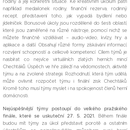
rodiny a její konkrétní situace. Ke kreativním úkolům patří
například medailonek rodiny, finanční rezerva, rodinný
recept, představení toho, jak vypadá bydlení nebo
jídelníček. Bonusové úkoly jsou rozdělené do šesti oblastí,
které jsou zaměřené na různé nástroje, pomocí nichž se
můžete finančně vzdělávat – audio-video, kvízy, hry a
aplikace a další. Obsahují různé formy získávání informací,
rozvíjení schopností a celkově kompetencí. Cílem týmů je
nasbírat co nejvíce virtuálních zlatých herních mincí
Chechtáků. Úspěch ve hře záleží na vědomostech, aktivitě
týmu a na zvolené strategii. Rozhodnutí, která tým udělá,
může ovlivnit rozpočet týmu i finální zisk Chechtáků.
Kromě toho musí týmy myslet i na spokojenost členů herní
domácnosti.
Nejúspěšnější týmy postoupí do velkého pražského
finále, které se uskuteční 27. 5. 2021.
Během finále
budou mít týmy za úkol představit porotě a ostatním