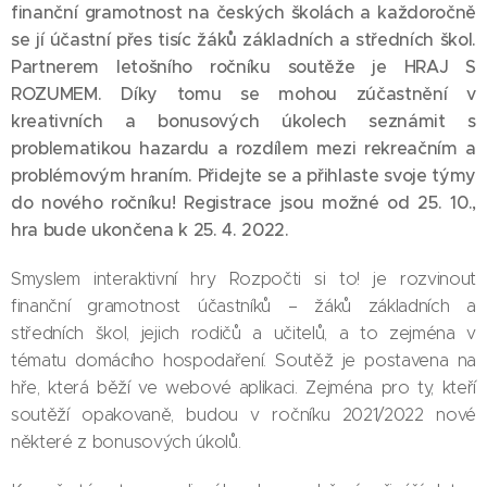
finanční gramotnost na českých školách a každoročně
se jí účastní přes tisíc žáků základních a středních škol.
Partnerem letošního ročníku soutěže je HRAJ S
ROZUMEM. Díky tomu se mohou zúčastnění v
kreativních a bonusových úkolech seznámit s
problematikou hazardu a rozdílem mezi rekreačním a
problémovým hraním. Přidejte se a přihlaste svoje týmy
do nového ročníku! Registrace jsou možné od 25. 10.,
hra bude ukončena k 25. 4. 2022.
Smyslem interaktivní hry Rozpočti si to! je rozvinout
finanční gramotnost účastníků – žáků základních a
středních škol, jejich rodičů a učitelů, a to zejména v
tématu domácího hospodaření. Soutěž je postavena na
hře, která běží ve webové aplikaci. Zejména pro ty, kteří
soutěží opakovaně, budou v ročníku 2021/2022 nové
některé z bonusových úkolů.