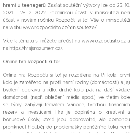
hrami u teenagerů
. Zasílat soutěžní výtvory lze od 25. 10.
2021 – 28. 2. 2022. Podmínkou účasti v minisoutěži není
účast v novém ročníku Rozpočti si to! Vše o minisoutěži
na webu www.rozpoctisito.cz/minisouteze/.
Více k tématu si můžete přečíst na www.rozpoctisito.cz a
na https://hrajsrozumem.cz/.
Online hra Rozpočti si to!
Online hra Rozpočti si to! je rozdělena na tři kola: první
kolo je zaměřeno na profil herní rodiny (domácnosti) a její
bydlení, dopravu a jídlo; druhé kolo pak na další výdaje
domácnosti (např. oblečení, média apod.); ve třetím kole
se týmy zabývají tématem Vánoce, tvorbou finančních
rezerv a investicemi. Hra je doplněna o kreativní a
bonusové úkoly, které jsou dobrovolné, ale pomohou
proniknout hlouběji do problematiky peněžního toku herní