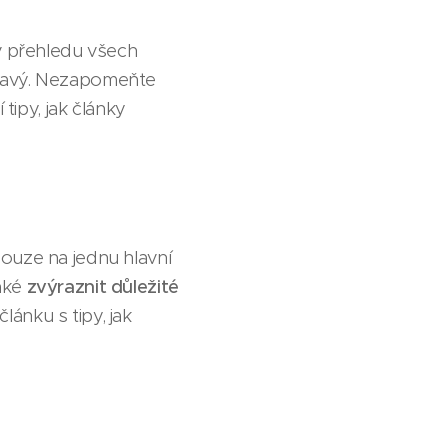
 v přehledu všech
ímavý. Nezapomeňte
tipy, jak články
ouze na jednu hlavní
také
zvýraznit důležité
lánku s tipy, jak