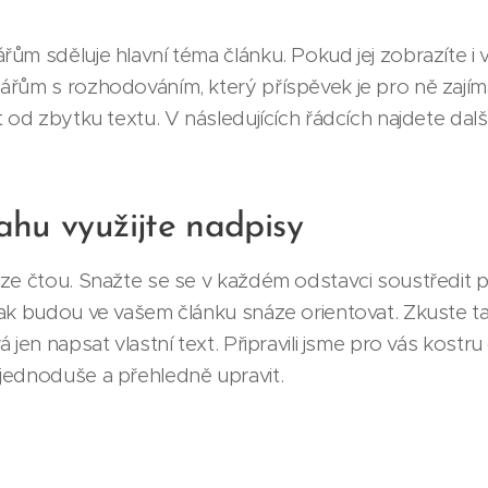
ům sděluje hlavní téma článku. Pokud jej zobrazíte i
ářům s rozhodováním, který příspěvek je pro ně zaj
 od zbytku textu. V následujících řádcích najdete další 
ahu využijte nadpisy
ze čtou. Snažte se se v každém odstavci soustředit p
pak budou ve vašem článku snáze orientovat. Zkuste 
jen napsat vlastní text. Připravili jsme pro vás kostru č
jednoduše a přehledně upravit.