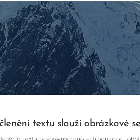
členění textu slouží obrázkové s
leněním textu na správných místech pomohou i obrá