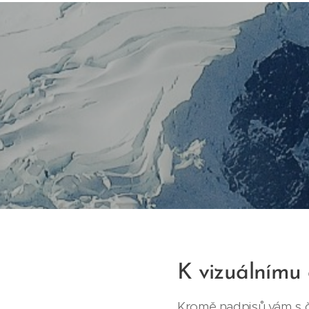
K vizuálnímu 
Kromě nadpisů vám s č