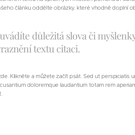
ašeho článku oddělte obrázky, které vhodně doplní o
vádíte důležitá slova či myšlenky
raznění textu citaci.
de. Klikněte a můžete začít psát. Sed ut perspiciatis 
accusantium doloremque laudantium totam rem aperia
t.