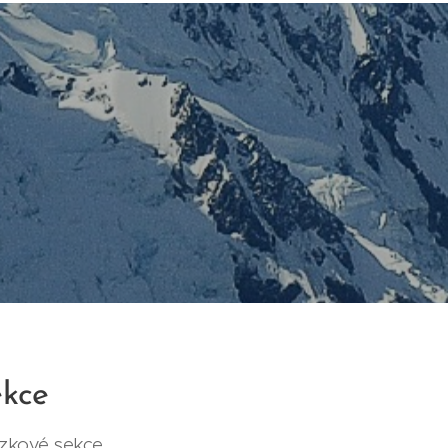
ekce
zkové sekce.