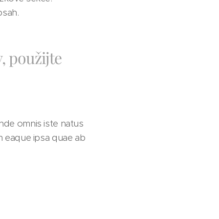
bsah.
, použijte
unde omnis iste natus
m eaque ipsa quae ab