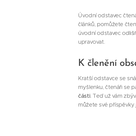
Úvodní odstavec čtenář
článků, pomůžete čten
úvodní odstavec odlišit
upravovat.
K členění obs
Kratší odstavce se sná
myšlenku, čtenáři se 
části
. Teď už vám zbývá 
můžete své příspěvky 