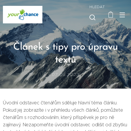
HLEDAT
Článek s tipy pro úpravu
textů
07.06.2023
Úvodní odstavec čtenářům sděluje hlavní téma článku.
Pokud jej zobrazíte i v přehledu všech článků, pomůžete
čtenářům s rozhodováním, který příspěvek je pro ně
zajímavý. Nezapomeňte úvodní odstavec odlišit od zbytku