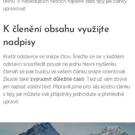
textu. V následujících řádcích najdete další tipy, jak články
upravovat.
K členění obsahu využijte
nadpisy
Kratší odstavce se snáze čtou. Snažte se se v každém
odstavci soustředit pouze na jednu hlavní myšlenku,
čtenáři se pak budou ve vašem článku snáze orientovat.
zvýraznit důležité části
Zkuste také
. Teď už vám zbývá
jen napsat vlastní text. Připravili jsme pro vás kostru článku
s tipy, jak můžete své příspěvky jednoduše a přehledně
upravit.