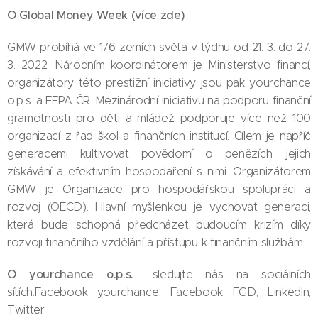
O Global Money Week (
více zde
)
GMW probíhá ve 176 zemích světa v týdnu od 21. 3. do 27.
3. 2022. Národním koordinátorem je Ministerstvo financí,
organizátory této prestižní iniciativy jsou pak yourchance
o.p.s. a EFPA ČR. Mezinárodní iniciativu na podporu finanční
gramotnosti pro děti a mládež podporuje více než 100
organizací z řad škol a finančních institucí. Cílem je napříč
generacemi kultivovat povědomí o penězích, jejich
získávání a efektivním hospodaření s nimi. Organizátorem
GMW je Organizace pro hospodářskou spolupráci a
rozvoj (OECD). Hlavní myšlenkou je vychovat generaci,
která bude schopná předcházet budoucím krizím díky
rozvoji finančního vzdělání a přístupu k finančním službám.
O yourchance o.p.s.
–sledujte nás na sociálních
sítích:Facebook yourchance, Facebook FGD, LinkedIn,
Twitter