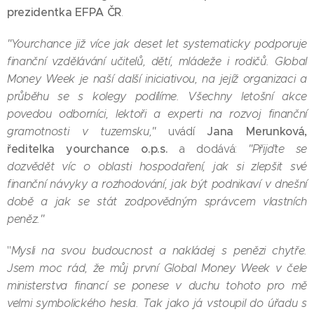
prezidentka EFPA ČR
.
"Yourchance již více jak deset let systematicky podporuje
finanční vzdělávání učitelů, dětí, mládeže i rodičů. Global
Money Week je naší další iniciativou, na jejíž organizaci a
průběhu se s kolegy podílíme. Všechny letošní akce
povedou odborníci, lektoři a experti na rozvoj finanční
Jana Merunková,
gramotnosti v tuzemsku,"
uvádí
ředitelka yourchance o.p.s.
a dodává:
"Přijďte se
dozvědět víc o oblasti hospodaření, jak si zlepšit své
finanční návyky a rozhodování, jak být podnikaví v dnešní
době a jak se stát zodpovědným správcem vlastních
peněz."
"
Mysli na svou budoucnost a nakládej s penězi chytře.
Jsem moc rád, že můj první Global Money Week v čele
ministerstva financí se ponese v duchu tohoto pro mě
velmi symbolického hesla. Tak jako já vstoupil do úřadu s