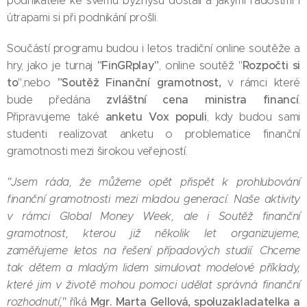
podnikatelé ke svému byznysu dostali a jakými radostmi i
útrapami si při podnikání prošli.
Součástí programu budou i letos tradiční online soutěže a
"FinGRplay"
Rozpočti si
hry, jako je turnaj
, online soutěž "
to
"Soutěž Finanční gramotnost,
",nebo
v rámci které
zvláštní cena ministra financí
bude předána
.
anketu Vox populi
Připravujeme také
, kdy budou sami
studenti realizovat anketu o problematice finanční
gramotnosti mezi širokou veřejností.
"Jsem ráda, že můžeme opět přispět k prohlubování
finanční gramotnosti mezi mladou generací. Naše aktivity
v rámci Global Money Week, ale i Soutěž finanční
gramotnost, kterou již několik let organizujeme,
zaměřujeme letos na řešení případových studií. Chceme
tak dětem a mladým lidem simulovat modelové příklady,
které jim v životě mohou pomoci udělat správná finanční
Mgr.
Marta Gellová,
spoluzakladatelka a
rozhodnutí,"
říká