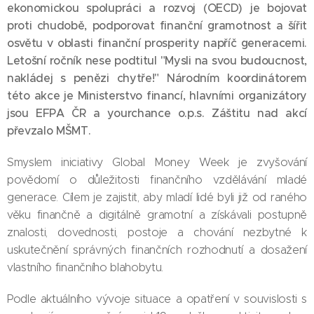
ekonomickou spolupráci a rozvoj (OECD) je bojovat
proti chudobě, podporovat finanční gramotnost a šířit
osvětu v oblasti finanční prosperity napříč generacemi.
Letošní ročník nese podtitul "Mysli na svou budoucnost,
nakládej s penězi chytře!" Národním koordinátorem
této akce je
Ministerstvo financí
, hlavními organizátory
jsou
EFPA ČR
a
yourchance o.p.s.
Záštitu nad akcí
převzalo MŠMT.
Smyslem iniciativy Global Money Week je zvyšování
povědomí o důležitosti finančního vzdělávání mladé
generace. Cílem je zajistit, aby mladí lidé byli již od raného
věku finančně a digitálně gramotní a získávali postupně
znalosti, dovednosti, postoje a chování nezbytné k
uskutečnění správných finančních rozhodnutí a dosažení
vlastního finančního blahobytu.
Podle aktuálního vývoje situace a opatření v souvislosti s