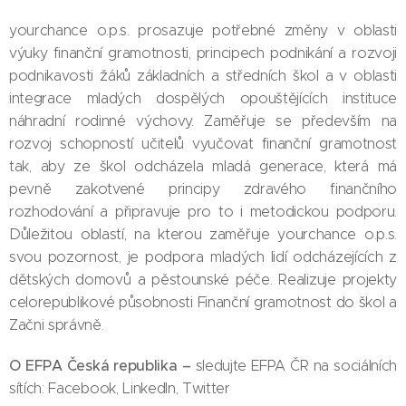
yourchance o.p.s. prosazuje potřebné změny v oblasti
výuky finanční gramotnosti, principech podnikání a rozvoji
podnikavosti žáků základních a středních škol a v oblasti
integrace mladých dospělých opouštějících instituce
náhradní rodinné výchovy. Zaměřuje se především na
rozvoj schopností učitelů vyučovat finanční gramotnost
tak, aby ze škol odcházela mladá generace, která má
pevně zakotvené principy zdravého finančního
rozhodování a připravuje pro to i metodickou podporu.
Důležitou oblastí, na kterou zaměřuje yourchance o.p.s.
svou pozornost, je podpora mladých lidí odcházejících z
dětských domovů a pěstounské péče. Realizuje projekty
celorepublikové působnosti Finanční gramotnost do škol a
Začni správně.
O EFPA Česká republika –
sledujte EFPA ČR na sociálních
sítích: Facebook, LinkedIn, Twitter