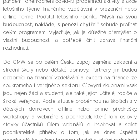
pandemií onemocnění covid-19 proběhnou aktivity a akce
letošního týdne finančního vzdělávání v prezenční nebo
"Mysli na svou
online formě. Podtitul letošního ročníku
budoucnost, nakládej s penězi chytře!"
sebude prolínat
celým programem. Vyjadřuje, jak je důležité přemýšlet o
vlastní budoucnosti a potřebě činit zdravá finanční
rozhodnutí.
Do GMW se po celém Česku zapojí zejména základní a
střední školy nebo dětské domovy. Partnery jim budou
odborníci na finanční vzdělávání a experti na finance ze
soukromého i veřejného sektoru. Cílovými skupinami však
jsou nejen žáci a studenti, ale také jejich učitelé, rodiče a
široká veřejnost. Podle situace proběhnou na školách a v
dětských domovech offline nebo online přednášky,
workshopy a webináře s podnikateli, které loni oslovily
stovky účastníků. Cílem webinářů je inspirovat a sdílet
podnikatelské příběhy o tom, jak se dnes úspěšní