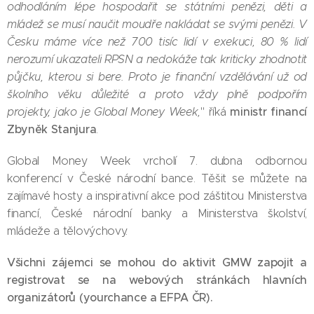
odhodláním lépe hospodařit se státními penězi, děti a
mládež se musí naučit moudře nakládat se svými penězi. V
Česku máme více než 700 tisíc lidí v exekuci, 80 % lidí
nerozumí ukazateli RPSN a nedokáže tak kriticky zhodnotit
půjčku, kterou si bere. Proto je finanční vzdělávání už od
školního věku důležité a proto vždy plně podpořím
ministr financí
projekty, jako je Global Money Week,
" říká
Zbyněk Stanjura
.
Global Money Week vrcholí 7. dubna odbornou
konferencí v České národní bance. Těšit se můžete na
zajímavé hosty a inspirativní akce pod záštitou Ministerstva
financí, České národní banky a Ministerstva školství,
mládeže a tělovýchovy.
Všichni zájemci se mohou do aktivit GMW zapojit a
registrovat se na webových stránkách hlavních
organizátorů (
yourchance
a
EFPA ČR
).