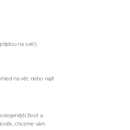
přijdou na své!).
hled na věc nebo najít
okojenější život a
 člověk, chceme vám