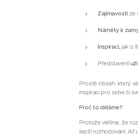
Zajímavosti
ze 
Náměty k zamy
Inspiraci,
jak o f
Představení
už
Prostě obsah, který v
inspiraci pro sebe či sv
Proč to děláme?
Protože věříme, že roz
lepší rozhodování. Ať u