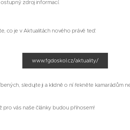
ostupný zdroj informací.
e, co je v Aktualitách nového právě teď:
www.fgdoskol.cz/aktuality/
líbených, sledujte ji a klidně o ní řekněte kamarádům 
 pro vás naše články budou přínosem!