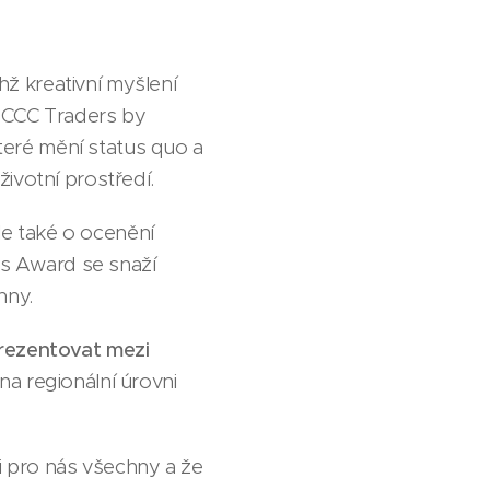
hž kreativní myšlení
 NCCC Traders by
eré mění status quo a
ivotní prostředí.
ale také o ocenění
es Award se snaží
hny.
prezentovat mezi
na regionální úrovni
ti pro nás všechny a že