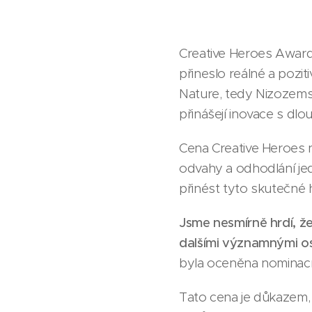
Creative Heroes Award j
přineslo reálné a pozi
Nature, tedy Nizozems
přinášejí inovace s dl
Cena Creative Heroes ne
odvahy a odhodlání jed
přinést tyto skutečné 
Jsme nesmírně hrdí, ž
dalšími významnými o
byla oceněna nominac
Tato cena je důkazem, 