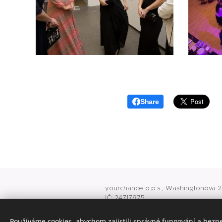
Share
yourchance o.p.s., Washingtonova 25
IČ: 24717975
O 741 vedená u rejstříkového soudu
office@yourchance.cz
Používáme cookies, abychom zajistili správné fungování a bezp