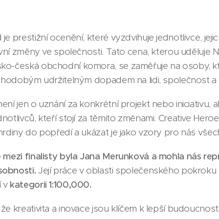
e prestižní ocenění, které vyzdvihuje jednotlivce, jejic
tivní změny ve společnosti. Tato cena, kterou uděluje
ko-česká obchodní komora, se zaměřuje na osoby, kt
ouhodobým udržitelným dopadem na lidi, společnost a ž
ní jen o uznání za konkrétní projekt nebo iniciativu, 
notlivců, kteří stojí za těmito změnami. Creative Hero
hrdiny do popředí a ukázat je jako vzory pro nás všec
e mezi finalisty byla Jana Merunková a mohla nás re
sobnosti.
Její práce v oblasti společenského pokroku 
í v
kategorii 1:100,000.
že kreativita a inovace jsou klíčem k lepší budoucnos