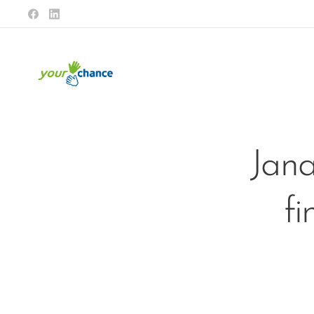
Jana
fi