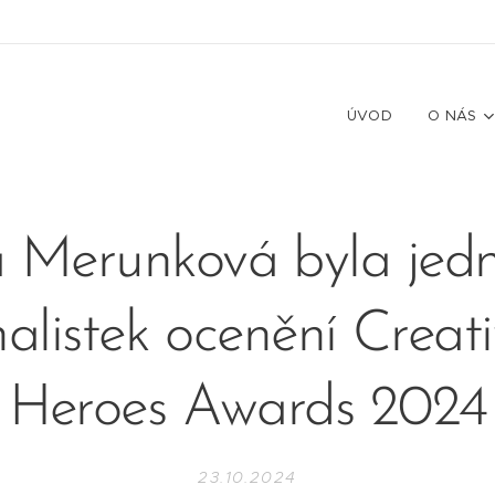
ÚVOD
O NÁS
 Merunková byla jed
nalistek ocenění Creat
Heroes Awards 2024
23.10.2024