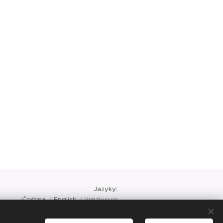
Jazyky
Čeština
English
Українська