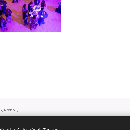
, Praha 1,
 v Praze
ečnost našich stránek. Tím vám