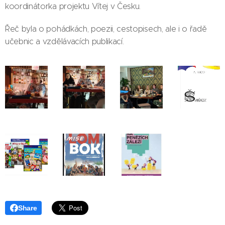
koordinátorka projektu Vítej v Česku.
Řeč byla o pohádkách, poezii, cestopisech, ale i o řadě
učebnic a vzdělávacích publikací.
Share