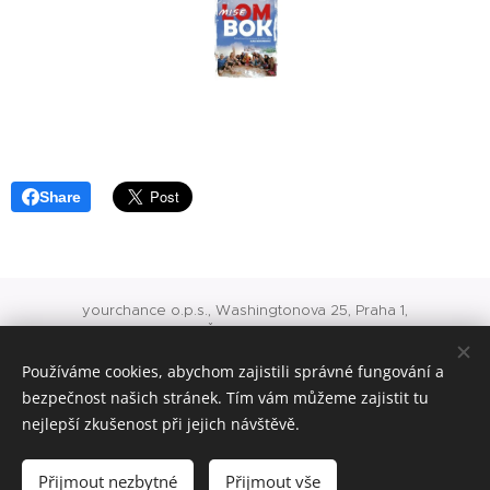
Share
yourchance o.p.s., Washingtonova 25, Praha 1,
IČ: 24717975
O 741 vedená u rejstříkového soudu v Praze
Používáme cookies, abychom zajistili správné fungování a
office@yourchance.cz
konto veřejné sbírky 8418245001/5500
bezpečnost našich stránek. Tím vám můžeme zajistit tu
nejlepší zkušenost při jejich návštěvě.
Cookies
Jazyky
Přijmout nezbytné
Přijmout vše