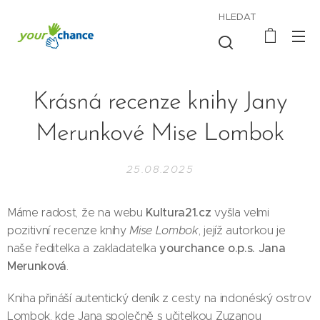
HLEDAT
Krásná recenze knihy Jany
Merunkové Mise Lombok
25.08.2025
Kultura21.cz
Máme radost, že na webu
vyšla velmi
pozitivní recenze knihy
Mise Lombok
, jejíž autorkou je
yourchance o.p.s. Jana
naše ředitelka a zakladatelka
Merunková
. 🎉
Kniha přináší autentický deník z cesty na indonéský ostrov
Lombok, kde Jana společně s učitelkou Zuzanou