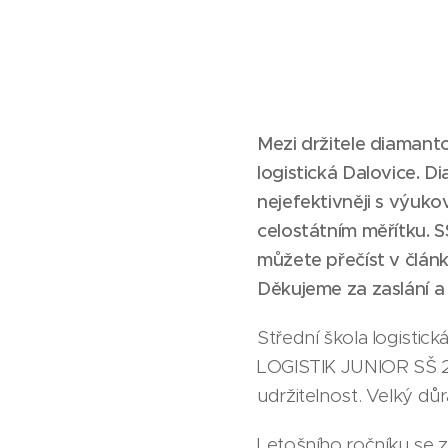
Mezi držitele diamant
logistická Dalovice. D
nejefektivněji s výuko
celostátním měřítku. 
můžete přečíst v článk
Děkujeme za zaslání a
Střední škola logistická
LOGISTIK JUNIOR SŠ 202
udržitelnost. Velký dů
Letošního ročníku se zú