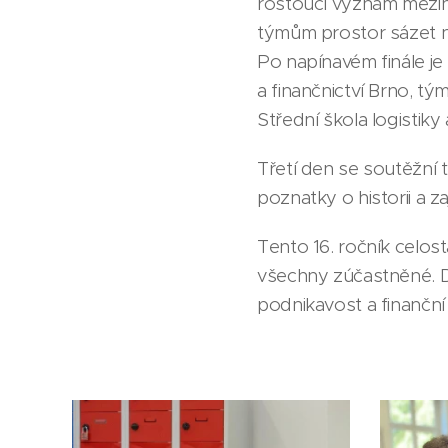
rostoucí význam mezin
týmům prostor sázet na 
Po napínavém finále je 
a finančnictví Brno, t
Střední škola logistik
Třetí den se soutěžní
poznatky o historii a 
Tento 16. ročník celo
všechny zúčastněné. Do
podnikavost a finanční 