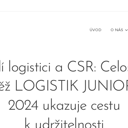
ÚVOD
O NÁS
 logistici a CSR: Celo
těž LOGISTIK JUNIO
2024 ukazuje cestu
k udržitelnosti