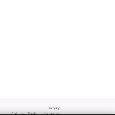
Jazyky
Čeština
English
Українська