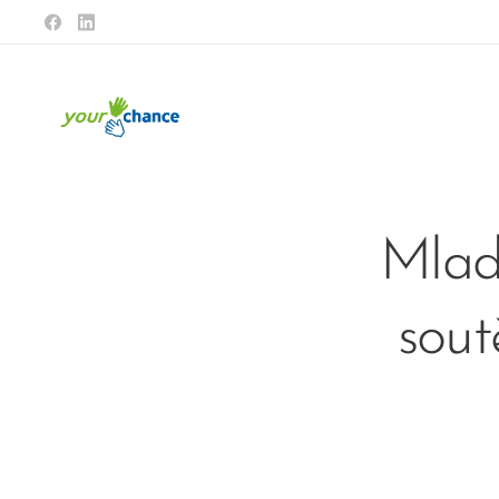
Mladí
sou