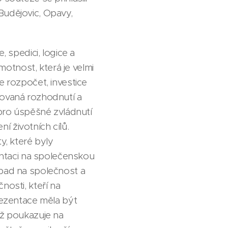
Budějovic, Opavy,
, spedici, logice a
otnost, která je velmi
e rozpočet, investice
movaná rozhodnutí a
 pro úspěšné zvládnutí
 životních cílů.
y, které byly
ntaci na společenskou
opad na společnost a
nosti, kteří na
rezentace měla být
ož poukazuje na