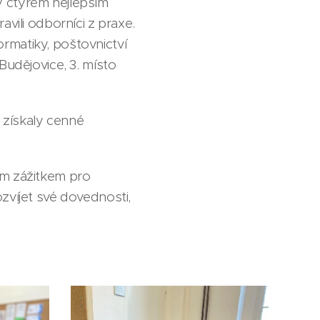
y čtyřem nejlepším
vili odborníci z praxe.
formatiky, poštovnictví
Budějovice, 3. místo
 získaly cenné
ím zážitkem pro
zvíjet své dovednosti,