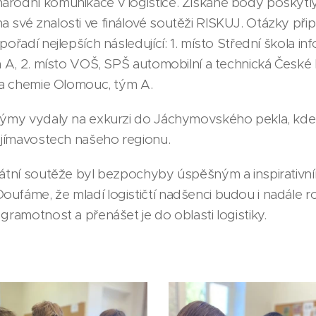
árodní komunikace v logistice. Získané body poskytl
své znalosti ve finálové soutěži RISKUJ. Otázky připra
pořadí nejlepších následující: 1. místo Střední škola in
ým A, 2. místo VOŠ, SPŠ automobilní a technická České 
y a chemie Olomouc, tým A.
 týmy vydaly na exkurzi do Jáchymovského pekla, kde
zajímavostech našeho regionu.
státní soutěže byl bezpochyby úspěšným a inspirativn
ufáme, že mladí logističtí nadšenci budou i nadále ro
gramotnost a přenášet je do oblasti logistiky.