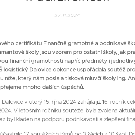
27.11.2024
ového certifikátu Finančně gramotné a podnikavé škol
iamantové školy jsou vzorem pro ostatní školy, jak p
vou finanční gramotnosti napříč předměty i jednotlivý
SŠ logistický Dalovice dokonce uspořádala soutěž pro
u níže, který nám poslala tisková mluvčí školy Ing. 
 přejeme mnoho dalších úspěchů.
 Dalovice v úterý 15. října 2024 zahájila již 16. ročník c
4. V letošním ročníku soutěže, byla zvolena aktuáln
raz byl kladen na podporu podnikavosti a zlepšení fin
častnilo 17 soutěžních týmů po 3 žácích z 10 škol. Do 