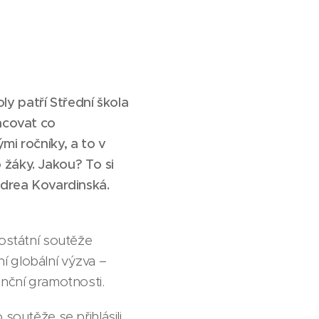
y patří Střední škola
racovat co
mi ročníky, a to v
 žáky. Jakou? To si
Andrea Kovardinská.
elostátní soutěže
í globální výzva –
anční gramotnosti.
soutěže se přihlásili