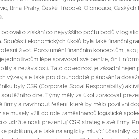
ovic, Brna, Prahy, České Třebové, Olomouce, Českých 
ě.
bojovali o získání co nejvyššího počtu bodů v logistice
Součástí ekonomických úkolů byla také finanční gram
profesní život. Porozumění finančním konceptům, jako j
 jednotlivcům lépe spravovat své peníze, činit infor
bility a nezávislosti. Tato dovednost je zásadní nejen
h výzev, ale také pro dlouhodobé plánování a dosažení
íku byly CSR (Corporate Social Responsibility) aktivit
soutěžního dne. Týmy měly za úkol zpracovat preze
 firmy a navrhnout řešení, které by mělo pozitivní d
y se musely vžít do role zaměstnanců logistické společ
 o udržitelnosti prezentují CSR strategie své firmy. P
é publikum, ale také na anglicky mluvící účastníky, c