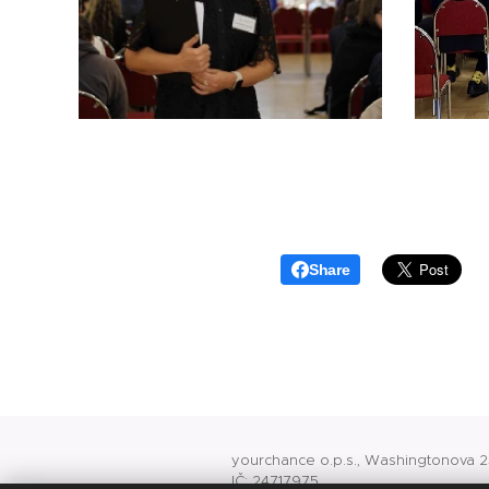
Share
yourchance o.p.s., Washingtonova 25
IČ: 24717975