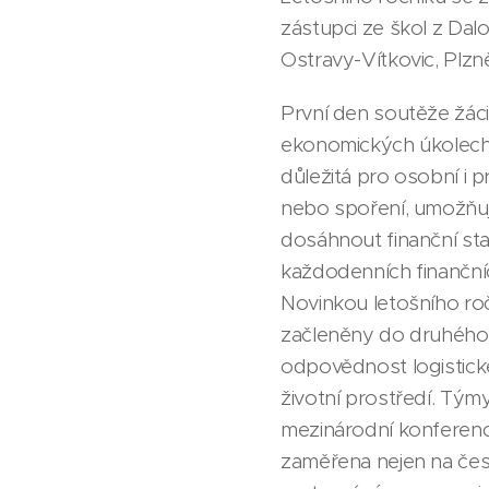
zástupci ze škol z Dal
Ostravy-Vítkovic, Plzn
První den soutěže žáci 
ekonomických úkolech. 
důležitá pro osobní i 
nebo spoření, umožňuje
dosáhnout finanční sta
každodenních finančníc
Novinkou letošního ročn
začleněny do druhého 
odpovědnost logistické
životní prostředí. Tým
mezinárodní konferenci
zaměřena nejen na česk