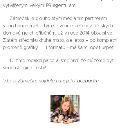
vytvářenými velkými PR agenturami.
📖 Zámeček je dlouholetým mediálním partnerem
yourchance a jeho tým se věnuje dětem z dětských
domovů i jejich příběhům. Už v roce 2014 obsadil ve
Zlatém středníku druhé místo, ale letos – po kompletní
proměně grafiky ✨ i formátu – má šanci opět uspět.
💪 Držíme redakci palce a jsme hrdí, že můžeme být
součástí jejich cesty!
Více o Zámečku najdete na jejich
Facebooku
.