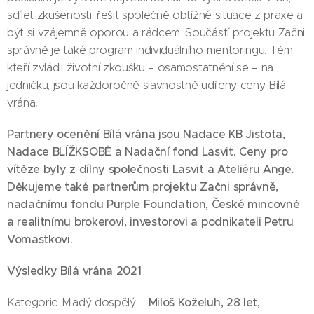
sdílet zkušenosti, řešit společně obtížné situace z praxe a
být si vzájemně oporou a rádcem. Součástí projektu Začni
správně je také program individuálního mentoringu. Těm,
kteří zvládli životní zkoušku – osamostatnění se – na
jedničku, jsou každoročně slavnostně udíleny ceny Bílá
.
vrána
Partnery ocenění Bílá vrána jsou
Nadace KB Jistota,
Nadace BLÍŽKSOBĚ a
Nadační fond Lasvit
. Ceny pro
vítěze byly z dílny společnosti
Lasvit a Ateliéru Ange
.
Děkujeme také partnerům projektu Začni správně,
nadačnímu fondu Purple Foundation, České mincovně
a realitnímu brokerovi, investorovi a podnikateli Petru
Vomastkovi.
Výsledky Bílá vrána 2021
Miloš Koželuh, 28 let,
Kategorie Mladý dospělý –