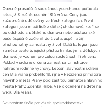
Obecně prospěšná společnost
yourchance
pořádala
letos již 8. ročník ocenění Bílá vrána. Ceny jsou
každoročně udělovány ve třech kategoriích. První
kategorií jsou mladí lidé z dětských domovů, kteří se
po odchodu z dětského domova nebo pěstounské
péče úspěšně začlenili do života, uspěli a žijí
plnohodnotný samostatný život. Další kategorií jsou
zaměstnavatelé, jejichž přístup k mladým z dětských
domovů je vzorem pro celou společnost. Třetí cena
Poklad v srdci je určena zaměstnanci instituce
náhradní rodinné výchovy. Letošní slavnostní udílení
cen Bílá vrána proběhlo 19. října v Rezidenci primátora
hlavního města Prahy pod záštitou primátora hlavního
města Prahy, Zdeňka Hřiba. Vše o ocenění najdete na
webu Bílá vrána
.
Slavnostním finále provázela spoluzakladatelka