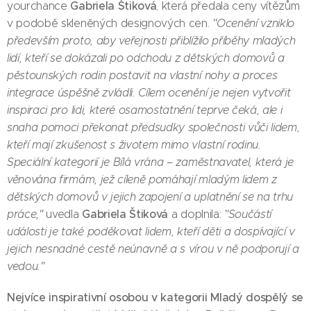
Gabriela Štiková
yourchance
, která předala ceny vítězům
v podobě skleněných designových cen.
"Ocenění vzniklo
především proto, aby veřejnosti přiblížilo příběhy mladých
lidí, kteří se dokázali po odchodu z dětských domovů a
pěstounských rodin postavit na vlastní nohy a proces
integrace úspěšně zvládli. Cílem ocenění je nejen vytvořit
inspiraci pro lidi, které osamostatnění teprve čeká, ale i
snaha pomoci překonat předsudky společnosti vůči lidem,
kteří mají zkušenost s životem mimo vlastní rodinu.
Speciální kategorií je Bílá vrána – zaměstnavatel, která je
věnována firmám, jež cíleně pomáhají mladým lidem z
dětských domovů v jejich zapojení a uplatnění se na trhu
Gabriela Štiková
práce,"
uvedla
a doplnila:
"Součástí
události je také poděkovat lidem, kteří děti a dospívající v
jejich nesnadné cestě neúnavně a s vírou v ně podporují a
vedou."
Nejvíce inspirativní osobou v kategorii Mladý dospělý se