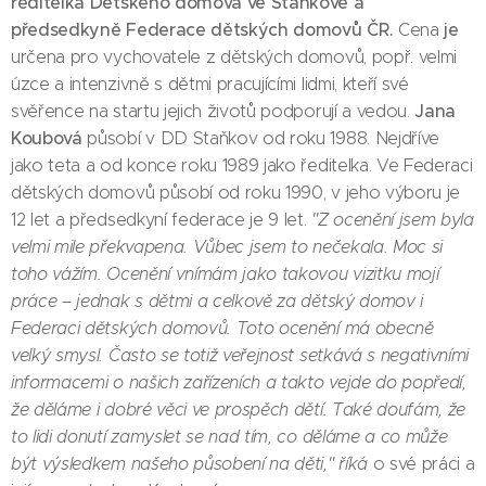
ředitelka Dětského domova ve Staňkově a
předsedkyně Federace dětských domovů ČR.
je
Cena
určena pro vychovatele z dětských domovů, popř. velmi
úzce a intenzivně s dětmi pracujícími lidmi, kteří své
Jana
svěřence na startu jejich životů podporují a vedou.
Koubová
působí v DD Staňkov od roku 1988. Nejdříve
jako teta a od konce roku 1989 jako ředitelka. Ve Federaci
dětských domovů působí od roku 1990, v jeho výboru je
12 let a předsedkyní federace je 9 let.
"Z ocenění jsem byla
velmi mile překvapena. Vůbec jsem to nečekala. Moc si
toho vážím. Ocenění vnímám jako takovou vizitku mojí
práce – jednak s dětmi a celkově za dětský domov i
Federaci dětských domovů. Toto ocenění má obecně
velký smysl. Často se totiž veřejnost setkává s negativními
informacemi o našich zařízeních a takto vejde do popředí,
že děláme i dobré věci ve prospěch dětí. Také doufám, že
to lidi donutí zamyslet se nad tím, co děláme a co může
být výsledkem našeho působení na děti
," říká
o své práci a