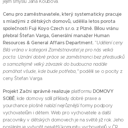
jejím smyslu Jana Koubová.
Cenu pro zaměstnavatele, který systematicky pracuje
s mladými z dětských domovů, udělila letos porota
společnosti Fuji Koyo Czech s.r.o. z Plzně. Bílou vránu
přebral Štefan Varga, Generální manažer Human
Resources & General Affairs Department.
"
Udělení ceny
Bílá vrána v kategorii Zaměstnavatel je pro nás velká
pocta. Uznání dobré práce se zaměstnanci bez předsudků
a samozřejmě velký závazek do budoucna nadále
pomáhat všude, kde bude potřeba,"
podělil se o pocity z
ceny Štefan Varga.
Projekt Začni správně realizuje
DOMOVY
platformu
SOBĚ
, kde domovy sdílí příklady dobré praxe a
yourchance plošně nabízí nejrůznější formy podpory
vychovatelům i dětem. Web pro vychovatele a další
pracovníky v dětských domovech je na světě již rok. Jeho
posláním je vytvořit největší komunitu vychovatelů v ČR,