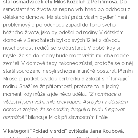
stal osmadvacetiletý Miloš Koželuh z Pelhřimova.
Do
samostatného života se naplno vrhl hned po odchodu z
dětského domova. Má stabilní práci, vlastní bydlení, není
problémový a po odchodu zapadl do toho svého
běžného života, jako by odešel od rodiny. V dětském
domově v Senožatech byl od svých 12 let z důvodu
neschopnosti rodičů se o děti starat. V době, kdy si
myslel, že se do rodiny bude moct vrátit, mu oba rodiče
zemřeli. V domově tedy nakonec zůstal, protože se o něj
starší sourozenci nebyli schopni finančně postarat. Přáním
Miloše je potkat skvělou partnerku a založit s ní fungující
rodinu. Snaží se žít přítomností, protože to je jediný
moment, kdy může a jde něco udělat.
"Z nominace a
vítězství jsem velmi mile překvapen. Asi bylo i v dětském
domově zřejmé, že se snažím, funguji a budu fungovat
normálně,"
bilancuje Miloš při slavnostním finále.
V kategorii "Poklad v srdci" zvítězila Jana Koubová,