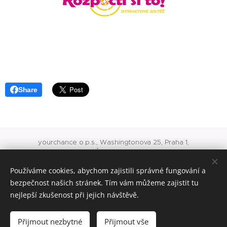
Share
yourchance o.p.s., Washingtonova 25, Praha 1,
IČ: 24717975
O 741 vedená u rejstříkového soudu v Praze
Používáme cookies, abychom zajistili správné fungování a
office@yourchance.cz
konto veřejné sbírky 8418245001/5500
bezpečnost našich stránek. Tím vám můžeme zajistit tu
nejlepší zkušenost při jejich návštěvě.
Cookies
Jazyky
Přijmout nezbytné
Přijmout vše