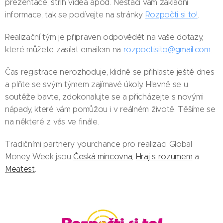
prezentace, střih videa apod. Nestačí vám základní
informace, tak se podívejte na stránky
Rozpočti si to!
.
Realizační tým je připraven odpovědět na vaše dotazy,
které můžete zasílat emailem na
rozpoctisito@gmail.com
.
Čas registrace nerozhoduje, klidně se přihlaste ještě dnes
a plňte se svým týmem zajímavé úkoly. Hlavně se u
soutěže bavte, zdokonalujte se a přicházejte s novými
nápady, které vám pomůžou i v reálném životě. Těšíme se
na některé z vás ve finále.
Tradičními partnery yourchance pro realizaci Global
Money Week jsou
Česká mincovna
,
Hraj s rozumem
a
Meatest
.