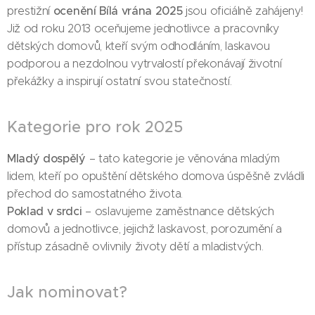
ocenění Bílá vrána 2025
prestižní
jsou oficiálně zahájeny!
Již od roku 2013 oceňujeme jednotlivce a pracovníky
dětských domovů, kteří svým odhodláním, laskavou
podporou a nezdolnou vytrvalostí překonávají životní
překážky a inspirují ostatní svou statečností.
Kategorie pro rok 2025
Mladý dospělý
– tato kategorie je věnována mladým
lidem, kteří po opuštění dětského domova úspěšně zvládli
přechod do samostatného života.
Poklad v srdci
– oslavujeme zaměstnance dětských
domovů a jednotlivce, jejichž laskavost, porozumění a
přístup zásadně ovlivnily životy dětí a mladistvých.
Jak nominovat?