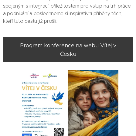
spojeným s integrací, příležitostem pro vstup na trh práce
a podnikání a poslechneme si inspirativní příběhy těch,
kteří tuto cestu již prošli.
Program konference na webu Vítej v
Česku