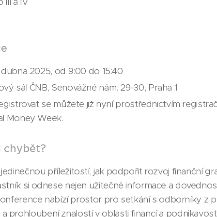
III a IV
ce
 dubna 2025, od 9:00 do 15:40
vý sál ČNB, Senovážné nám. 29-30, Praha 1
gistrovat se můžete již nyní prostřednictvím registra
al Money Week.
i chybět?
dinečnou příležitostí, jak podpořit rozvoj finanční gr
stník si odnese nejen užitečné informace a dovednosti,
 Konference nabízí prostor pro setkání s odborníky z pr
prohloubení znalostí v oblasti financí a podnikavosti