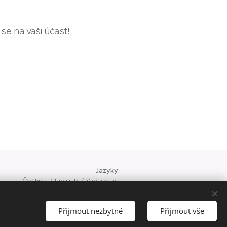
se na vaši účast!
Jazyky
Čeština
English
Українська
Přijmout nezbytné
Přijmout vše