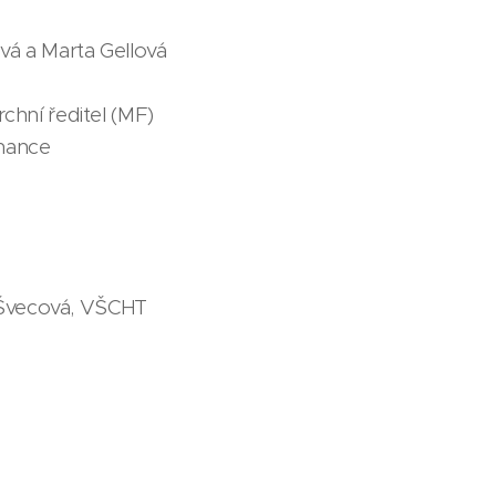
á a Marta Gellová
chní ředitel (MF)
chance
ka Švecová, VŠCHT