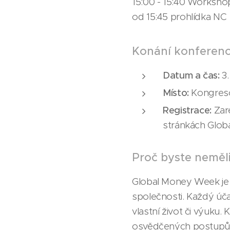
15:00 - 15:40 Workshop 
od 15:45 prohlídka NC
Konání konferen
Datum a čas:
3.
Místo:
Kongreso
Registrace:
Zare
stránkách Glob
Proč byste neměl
Global Money Week je je
společnosti. Každý úča
vlastní život či výuku.
osvědčených postupů a 