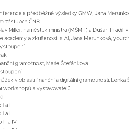
konference a předběžné výsledky GMW, Jana Merunkov
ovo zástupce ČNB
lav Miller, náměstek ministra (MŠMT) a Dušan Hradil, vr
ce academy a zkušenosti s AI, Jana Merunková, your
 vystoupení
eak
inanční gramotnost, Marie Štefánková
vystoupení
í nůžek v oblasti finanční a digitální gramotnosti, Len
ení workshopů a vystavovatelů
ěd
 a II
 a II
III a IV