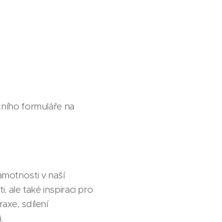
čního formuláře na
amotnosti v naší
 ale také inspiraci pro
axe, sdílení
.