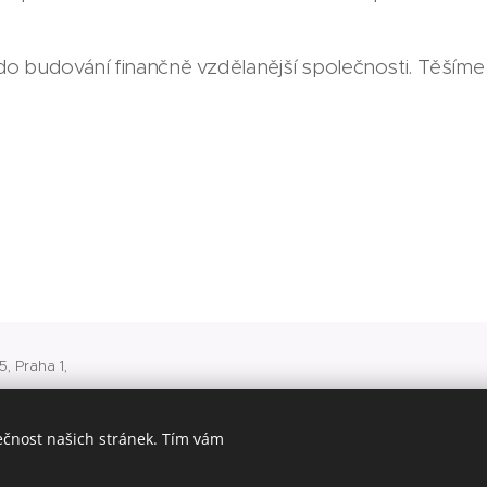
o budování finančně vzdělanější společnosti. Těšíme 
, Praha 1,
 v Praze
ečnost našich stránek. Tím vám
500