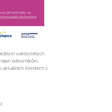
ůležitost uvědomělých
a nejen odborníkům,
 o aktuálních trendech v
í: