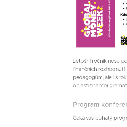
Letošní ročník nese po
finančních rozhodnutí,
pedagogům, ale i široké
oblasti finanční gramot
Program konfere
Čeká vás bohatý progra