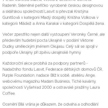
Radenín. Skleněné peříčko vyrobené českou designovou
a sklářskou společností Lasvit si převzali Kristýna
Gunitšová v kategorii Mladý dospělý, Kristina Volkova v
kategorii Mládež a Anna Karakai v kategorii Dospělá žena.
Večer zpestřilo nejen další vystoupení Veroniky Černé, ale
především hudební pocta Ukrajině v podání Viktorie
Dudky, uměleckým jménem Okujasu. Celý sál se spojil v
podpoře Ukrajiny při zpěvu ukrajinské hymny.
Každoroční akce probíhá za podpory partnerů -
Nadačního fondu Lasvit, Federace dětských domovů ČR,
Purple Foundation, nadace Blíž k sobě, ateliéru Ange,
webovému magazínu Madam Business, Tiché kavárny,
společnosti Vyšehrad 2000 a ostravské pražírny Laura
Coffee.
Ocenění Bílá vrána je důkazem, že odvaha a odhodlání