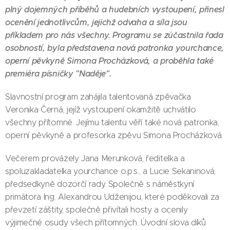
plný dojemných příběhů a hudebních vystoupení, přinesl
ocenění jednotlivcům, jejichž odvaha a síla jsou
příkladem pro nás všechny. Programu se zúčastnila řada
osobností, byla představena nová patronka yourchance,
operní pěvkyně Simona Procházková, a proběhla také
premiéra písničky "Naděje".
Slavnostní program zahájila talentovaná zpěvačka
Veronika Černá, jejíž vystoupení okamžitě uchvátilo
všechny přítomné. Jejímu talentu věří také nová patronka,
operní pěvkyně a profesorka zpěvu Simona Procházková.
Večerem provázely Jana Merunková, ředitelka a
spoluzakladatelka yourchance o.p.s., a Lucie Sekaninová,
předsedkyně dozorčí rady. Společně s náměstkyní
primátora Ing. Alexandrou Udženijou, které poděkovali za
převzetí záštity, společně přivítali hosty a ocenily
výjimečné osudy všech přítomných. Úvodní slova díků