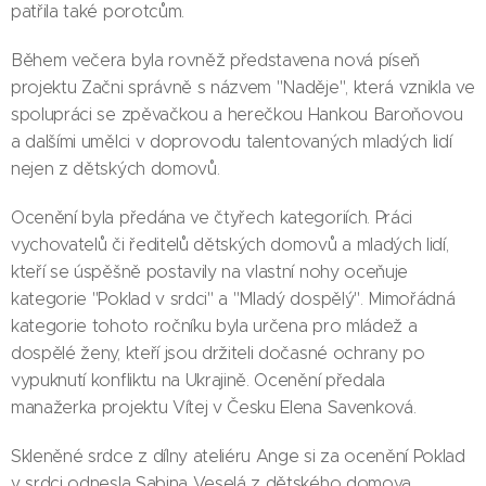
patřila také porotcům.
Během večera byla rovněž představena nová píseň
projektu Začni správně s názvem "Naděje", která vznikla ve
spolupráci se zpěvačkou a herečkou Hankou Baroňovou
a dalšími umělci v doprovodu talentovaných mladých lidí
nejen z dětských domovů.
Ocenění byla předána ve čtyřech kategoriích. Práci
vychovatelů či ředitelů dětských domovů a mladých lidí,
kteří se úspěšně postavily na vlastní nohy oceňuje
kategorie "Poklad v srdci" a "Mladý dospělý". Mimořádná
kategorie tohoto ročníku byla určena pro mládež a
dospělé ženy, kteří jsou držiteli dočasné ochrany po
vypuknutí konfliktu na Ukrajině. Ocenění předala
manažerka projektu Vítej v Česku Elena Savenková.
Skleněné srdce z dílny ateliéru Ange si za ocenění Poklad
v srdci odnesla Sabina Veselá z dětského domova