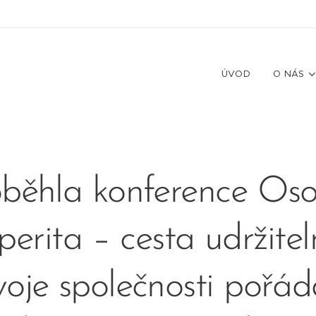
ÚVOD
O NÁS
oběhla konference Oso
perita – cesta udržite
voje společnosti pořá