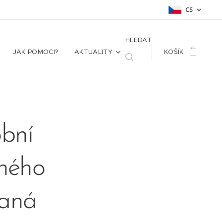
CS
HLEDAT
JAK POMOCI?
AKTUALITY
KOŠÍK
bní
lného
daná