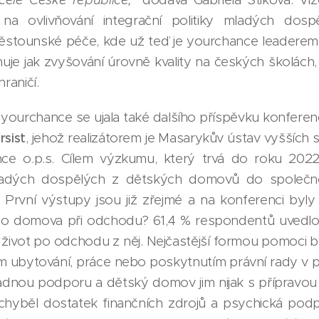
na ovlivňování integrační politiky mladých dosp
stounské péče, kde už teď je yourchance leaderem, 
nuje jak zvyšování úrovně kvality na českých školách
raničí.
yourchance se ujala také dalšího příspěvku konferenc
sist
, jehož realizátorem je Masarykův ústav vyšších 
ce o.p.s. Cílem výzkumu, který trvá do roku 2022
i mladých dospělých z dětských domovů do společno
. První výstupy jsou již zřejmé a na konferenci byly
ého domova při odchodu? 61,4 % respondentů uvedlo
 život po odchodu z něj. Nejčastější formou pomoci byl
m ubytování, práce nebo poskytnutím právní rady v p
žádnou podporu a dětský domov jim nijak s příprav
 chyběl dostatek finančních zdrojů a psychická po