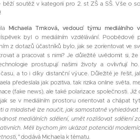
 běží soutěž v kategorii pro 2. st ZŠ a SŠ. Vše o s
!
ila
Michaela Trnková, vedoucí týmu mediálního vz
příspěvek byl o mediálním vzdělávání. Poobědové p
 z dotazů účastníků bylo, jak se zorientovat ve svě
trovat a pracovat s nimi? Je důležité uvědomit si, že
technologie prostupují našimi životy a ovlivňují ho
su, a to i díky distanční výuce. Důležité je řešit, j
ela předeslala jak pozitiva, tak rizika online světa, mez
ace (fake news), ale také polarizace společnosti. Již 
jak se v mediálním prostoru orientovat a chápat tyt
ti a mladistvé lze naučit, jak samostatně vyhledávat
nost mediálních sdělení, umět rozlišovat sdělení 
ativních. Měli bychom jim ukázat potenciál moderníc
tnosti,"
dodává Michaela k tématu.