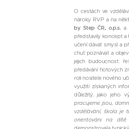
O cestách ve vzdělává
nároky RVP a na někte
by Step ČR, o.p.s.
a
představily koncept a 
učení dávat smysl a při
chuť poznávat a objevo
jejich budoucnost: ř
předávání hotových zn
roli nositele nového uč
využití získaných inf
důležitý, jako jeho
pracujeme jsou, domnív
vzdělávání, škola je 
orientováni na dítě
demonstrovala typický 