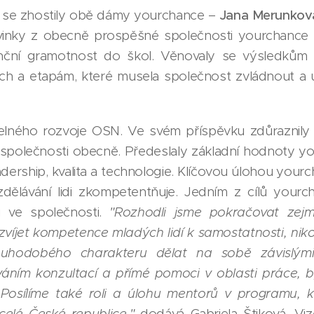
se zhostily obě dámy yourchance –
Jana Merunková
vinky z obecně prospěšné společnosti yourchance a 
anční gramotnost do škol. Věnovaly se výsledků
h a etapám, které musela společnost zvládnout a ují
itelného rozvoje OSN. Ve svém příspěvku zdůraznily
 společnosti obecně. Předeslaly základní hodnoty yo
adership, kvalita a technologie. Klíčovou úlohou your
zdělávání lidi zkompetentňuje. Jedním z cílů your
ti ve společnosti.
"Rozhodli jsme pokračovat zej
zvíjet kompetence mladých lidí k samostatnosti, niko
louhodobého charakteru dělat na sobě závislý
váním konzultací a přímé pomoci v oblasti práce, b
Posílíme také roli a úlohu mentorů v programu, kte
celé České republice,"
dodává Gabriela Štiková. Vi