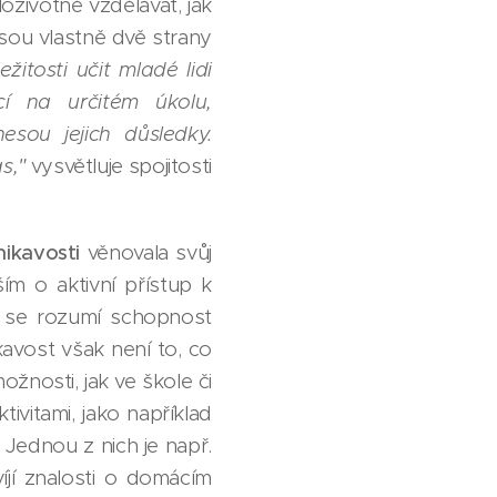
oživotně vzdělávat, jak
sou vlastně dvě strany
itosti učit mladé lidi
cí na určitém úkolu,
sou jejich důsledky.
s,"
vysvětluje spojitosti
nikavosti
věnovala svůj
m o aktivní přístup k
i se rozumí schopnost
kavost však není to, co
žnosti, jak ve škole či
vitami, jako například
 Jednou z nich je např.
víjí znalosti o domácím