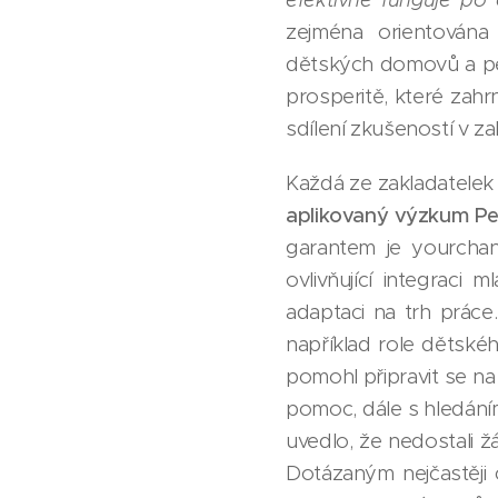
zejména orientována 
dětských domovů a pě
prosperitě, které zahr
sdílení zkušeností v zah
Každá ze zakladatelek 
aplikovaný výzkum Per
garantem je yourchan
ovlivňující integrac
adaptaci na trh práce
například role dětsk
pomohl připravit se na
pomoc, dále s hledání
uvedlo, že nedostali 
Dotázaným nejčastěji