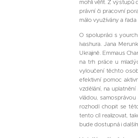
mohli věřit. Z výstupů 
právní či pracovní po
málo využívány a řada m
O spolupráci s yourch
Ivashura. Jana Merunk
Ukrajině. Emmaus Chark
na trh práce u mladýc
vyloučení těchto osob 
efektivní pomoc aktiv
vzdělání, na uplatněn
vládou, samosprávou 
rozhodl chopit se tét
tento cíl realizovat, t
bude dostupná i dalším