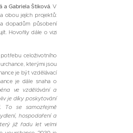
 a Gabriela Štiková
. V
obou jejích projektů:
m a dopadům působení
t. Hovořily dále o vizi
 potřebu celoživotního
urchance, kterými jsou
chance je být vzdělávací
chance je dále snaha o
ména ve vzdělávání a
liv je díky poskytování
mi. To se samozřejmě
ydlení, hospodaření a
rý již řadu let velmi
ze yourchance 2030 je