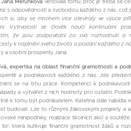
Jana Merunková
věnovala tomu, proč je třeba se cel
isí s odpovědností a svobodou každého z nás, což j
ych si, aby se mnohem více otevíraly ve výuce přílež
i. Vytrvalosti se člověk naučí kontinuální pra
tím, že jsou zodpovědní za svá rozhodnutí a ne
cesty k naplnění svého života a poslání každého z ná
 a osobní prosperity Jana.
vá, expertka na oblast finanční gramotnosti a pod
speritě a podnikavosti každého z nás. Jde předevší
tnění se na trhu práce. Kompetencí k podnikavost
a nápady a vytvářet z nich hodnoty pro ostatní. Podni
ně k tomu být podnikatelem. Kateřina dále nabídla mo
t budovat. Lze to různými žákovskými projekty a akti
ovské minipodniky, realizace školních akcí a soutěže.
 to!, která kultivuje finanční gramotnost žáků a roz