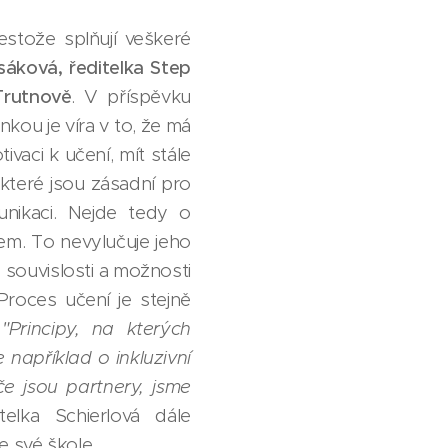
estože splňují veškeré
sáková, ředitelka Step
Trutnově
. V příspěvku
kou je víra v to, že má
ivaci k učení, mít stále
 které jsou zásadní pro
unikaci. Nejde tedy o
em. To nevylučuje jeho
, souvislosti a možnosti
Proces učení je stejně
:
"Principy, na kterých
 například o inkluzivní
če jsou partnery, jsme
telka Schierlová dále
e své škole.