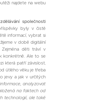
outěži najdete na webu
dělávání společnosti
říspěvky byly v čistě
tě informací, vybrat si
 žijeme v době digitální
. Zejména děti tráví v
ak konkrétně. Ale to se
i která patří závislost,
od útlého věku je třeba
o jevy a jak v určitých
 informace, analyzovat
založená na faktech od
h technologií, ale také