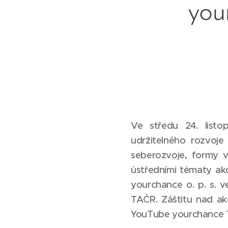
you
Ve středu 24. listo
udržitelného rozvoje
seberozvoje, formy v
ústředními tématy akc
yourchance o. p. s.
ve
TAČR. Záštitu nad ak
YouTube yourchance