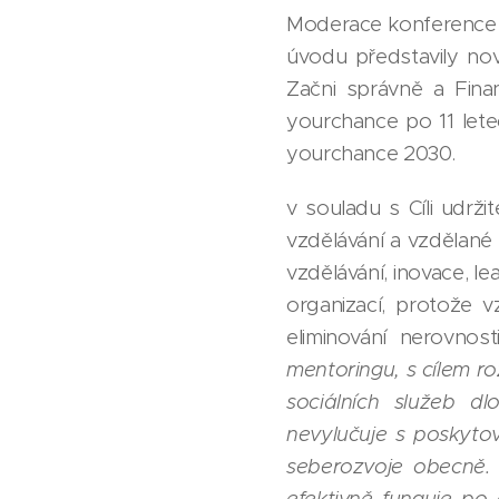
Moderace konference 
úvodu představily no
Začni správně a Fin
yourchance po 11 letec
yourchance 2030.
v souladu s Cíli udrž
vzdělávání a vzdělané
vzdělávání, inovace, le
organizací, protože v
eliminování nerovnos
mentoringu, s cílem ro
sociálních služeb d
nevylučuje s poskyto
seberozvoje obecně. 
efektivně funguje po 