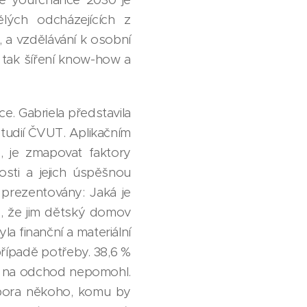
ělých odcházejících z
a vzdělávání k osobní
, tak šíření know-how a
e. Gabriela představila
studií ČVUT. Aplikačním
, je zmapovat faktory
sti a jejich úspěšnou
 prezentovány: Jaká je
, že jim dětský domov
a finanční a materiální
řípadě potřeby. 38,6 %
ou na odchod nepomohl.
dpora někoho, komu by