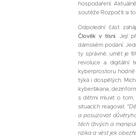
hospodaření. Aktuálně
soutěže Rozpočti si to
Odpolední část zaháj
Člověk v tísni
. Její 
dámském podání. Jedním
ty správné, umět je fil
revoluce a digitální 
kyberprostoru hodně ča
týká i dospělých. Micha
kyberšikana, dezinform
s dětmi mluvit o tom, 
situacích reagovat.
"Dě
a posuzovat důvěryhod
těch lživých a manipul
rizika a vést jek obezře