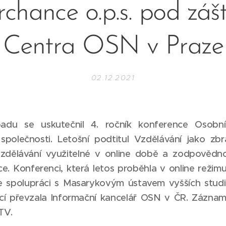
rchance o.p.s. pod zášt
Centra OSN v Praze
02.12.2021
padu se uskutečnil 4. ročník konference Osobn
 společnosti. Letošní podtitul Vzdělávání jako zb
zdělávání využitelné v online době a zodpovědno
e. Konferenci, která letos proběhla v online režim
 spolupráci s Masarykovým ústavem vyšších studi
cí převzala Informační kancelář OSN v ČR. Zázna
 TV
.