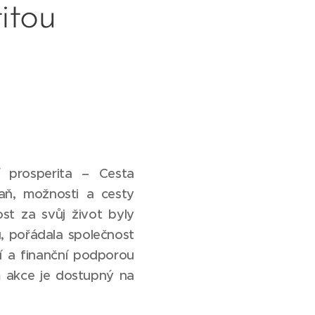
itou
í prosperita – Cesta
raň, možnosti a cesty
st za svůj život byly
u, pořádala společnost
í a finanční podporou
m akce je dostupný na