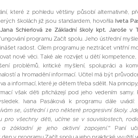
ní, které z pohledu většiny působí alternativně, př
rých školách již jsou standardem, hovořila
Iveta Pa
Jana Schierlová ze Základní školy kpt. Jaroše v 
fungování programu Začít spolu. Jeho ústřední myšlen
nášet radost. Cílem programu je neztrácet vnitřní mot
vat nové věci. Také ale rozvíjet u dětí kompetence,
ešení problémů, kritické myšlení, spolupráci a kom
alostí a hromadění informací. Učitel má být průvodc
iva a informací, které je dětem třeba sdělit. Na principy
ormací však děti přicházejí pod jeho vedením samy. 
 výsledek. Ivana Pasáková k programu dále uvádí
ám se, ústřední i pro některé progresivní školy. Jde
tu pro všechny děti, učíme se v souvislostech, rodi
 a základní je jeho aktivní zapojení."
Paní uči
den v programu Začít spolu a jeho praktické využití v