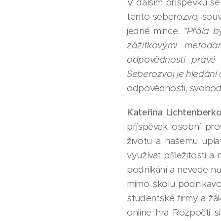
V dalším příspěvku se
tento seberozvoj souv
jedné mince.
"Přála b
zážitkovými metodam
odpovědnosti právě 
Seberozvoj je hledání 
odpovědnosti, svobody
Kateřina Lichtenberko
příspěvek osobní pro
životu a našemu upla
využívat příležitosti 
podnikání a nevede nut
mimo školu podnikavos
studentské firmy a žák
online hra Rozpočti si