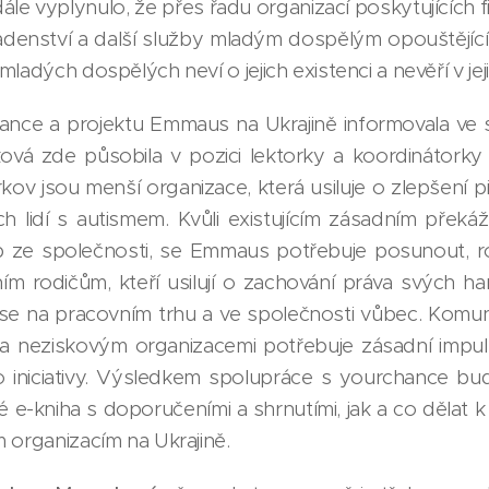
dále vyplynulo, že přes řadu organizací poskytujících 
radenství a další služby mladým dospělým opouštějíc
ladých dospělých neví o jejich existenci a nevěří v jej
ance a projektu Emmaus na Ukrajině informovala ve 
ová zde působila v pozici lektorky a koordinátorky v
ov jsou menší organizace, která usiluje o zlepšení p
h lidí s autismem. Kvůli existujícím zásadním pře
ze společnosti, se Emmaus potřebuje posunout, rozšíř
ním rodičům, kteří usilují o zachování práva svých h
í se na pracovním trhu a ve společnosti vůbec. Komun
a neziskovým organizacemi potřebuje zásadní impu
o iniciativy. Výsledkem spolupráce s yourchance bud
aké e-kniha s doporučeními a shrnutími, jak a co dělat k
 organizacím na Ukrajině.