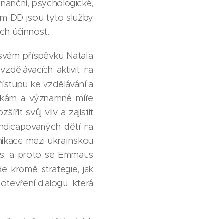
finanční, psychologické,
ím DD jsou tyto služby
ich účinnost.
svém příspěvku Natalia
zdělávacích aktivit na
řístupu ke vzdělávání a
kážkám a významné míře
it svůj vliv a zajistit
andicapovaných dětí na
ikace mezi ukrajinskou
ls, a proto se Emmaus
e kromě strategie, jak
 otevření dialogu, která