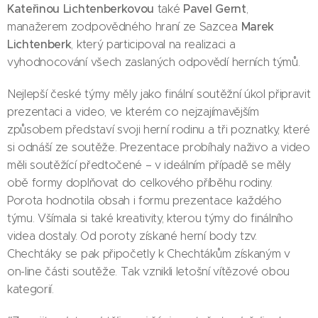
Kateřinou Lichtenberkovou
Pavel Gernt
také
,
Marek
manažerem zodpovědného hraní ze Sazcea
Lichtenberk
, který participoval na realizaci a
vyhodnocování všech zaslaných odpovědí herních týmů.
Nejlepší české týmy měly jako finální soutěžní úkol připravit
prezentaci a video, ve kterém co nejzajímavějším
způsobem představí svoji herní rodinu a tři poznatky, které
si odnáší ze soutěže. Prezentace probíhaly naživo a video
měli soutěžící předtočené – v ideálním případě se měly
obě formy doplňovat do celkového příběhu rodiny.
Porota hodnotila obsah i formu prezentace každého
týmu. Všímala si také kreativity, kterou týmy do finálního
videa dostaly. Od poroty získané herní body tzv.
Chechtáky se pak připočetly k Chechtákům získaným v
on-line části soutěže. Tak vznikli letošní vítězové obou
kategorií.