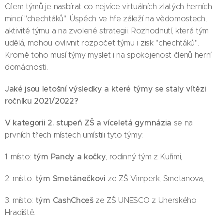
Cílem týmů je nasbírat co nejvíce virtuálních zlatých herních
mincí "chechtáků". Úspěch ve hře záleží na vědomostech,
aktivitě týmu a na zvolené strategii. Rozhodnutí, která tým
udělá, mohou ovlivnit rozpočet týmu i zisk "chechtáků".
Kromě toho musí týmy myslet i na spokojenost členů herní
domácnosti.
Jaké jsou letošní výsledky a které týmy se staly vítězi
ročníku 2021/2022?
V kategorii 2. stupeň ZŠ a víceletá gymnázia
se na
prvních třech místech umístili tyto týmy:
tým Pandy
a kočky
1. místo:
, rodinný tým z Kuřimi,
tým Smetánečkovi
2. místo:
ze ZŠ Vimperk, Smetanova,
tým CashChceš
3. místo:
ze ZŠ UNESCO z Uherského
Hradiště.