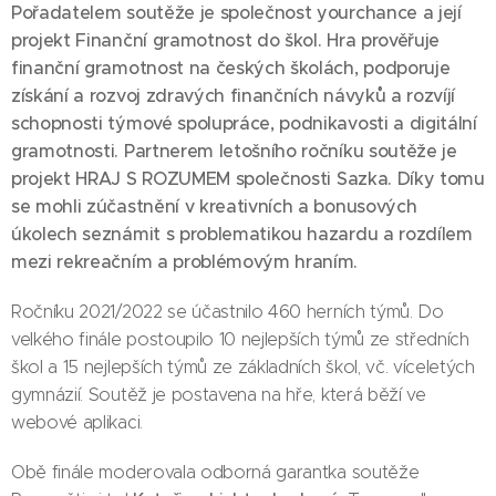
Pořadatelem soutěže je společnost
yourchance
a její
projekt
Finanční gramotnost do škol
. Hra prověřuje
finanční gramotnost na českých školách, podporuje
získání a rozvoj zdravých finančních návyků a rozvíjí
schopnosti týmové spolupráce, podnikavosti a digitální
gramotnosti. Partnerem letošního ročníku soutěže je
projekt
HRAJ S ROZUMEM
společnosti Sazka. Díky tomu
se mohli zúčastnění v kreativních a bonusových
úkolech seznámit s problematikou hazardu a rozdílem
mezi rekreačním a problémovým hraním.
Ročníku 2021/2022 se účastnilo 460 herních týmů. Do
velkého finále postoupilo 10 nejlepších týmů ze středních
škol a 15 nejlepších týmů ze základních škol, vč. víceletých
gymnázií. Soutěž je postavena na hře, která běží ve
webové aplikaci.
Obě finále moderovala odborná garantka soutěže