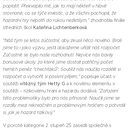
poplatit. Překvapilo mě, jak to mají někteří v hlavě
srovnané, co se týče investic, a že všichni pochopili, že
hazardní hry nepatři do rukou nezletilým,"
zhodnotila finále
Kateřina Lichtenberková
středních škol
.
"Náš tým se letos zúčastnil, aby zkusil něco nového. Brali
jsme to i jako výzvu, jestli dokážeme uřídit náš rozpočet.
Zúčastnit se bylo naše rozhodnutí. Nejvíce nás bavily
bonusové úkoly, za které jsme dostali patřičný počet
herních peněz "chechtáků".
Soutěž nás naučila rozdělit si
rozpočet a vytvořit si pasivní příjem,"
popisuje účast v
vítězný tým Hetty G
soutěži
a k novému elementu v
soutěži – rizikovému hraní a hazardu dodává:
"Zařazení
této problematiky bylo pro nás přínosné. Naučili jsme se
rozdíly mezi rekreačním a problémovým hráčem a potvrdili
si, jak je hazard rizikový."
V porotě kategorie 2. stupeň ZŠ zasedli společně s