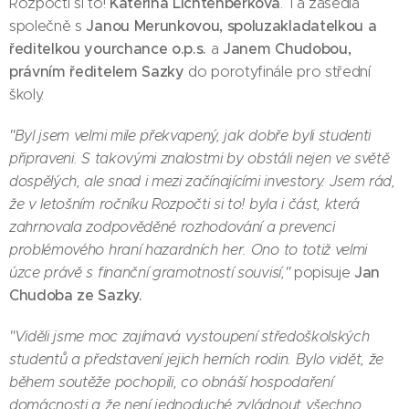
Kateřina Lichtenberková
Rozpočti si to!
. Ta zasedla
Janou Merunkovou, spoluzakladatelkou a
společně s
ředitelkou yourchance o.p.s.
Janem Chudobou,
a
právním ředitelem Sazky
do porotyfinále pro střední
školy.
"Byl jsem velmi mile překvapený, jak dobře byli studenti
připraveni. S takovými znalostmi by obstáli nejen ve světě
dospělých, ale snad i mezi začínajícími investory. Jsem rád,
že v letošním ročníku Rozpočti si to! byla i část, která
zahrnovala zodpověděné rozhodování a prevenci
problémového hraní hazardních her. Ono to totiž velmi
Jan
úzce právě s finanční gramotností souvisí,"
popisuje
Chudoba ze Sazky.
"Viděli jsme moc zajímavá vystoupení středoškolských
studentů a představení jejich herních rodin. Bylo vidět, že
během soutěže pochopili, co obnáší hospodaření
domácnosti a že není jednoduché zvládnout všechno