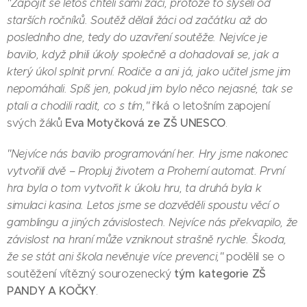
"Zapojit se letos chtěli sami žáci, protože to slyšeli od
starších ročníků. Soutěž dělali žáci od začátku až do
posledního dne, tedy do uzavření soutěže. Nejvíce je
bavilo, když plnili úkoly společně a dohadovali se, jak a
který úkol splnit první. Rodiče a ani já, jako učitel jsme jim
nepomáhali. Spíš jen, pokud jim bylo něco nejasné, tak se
ptali a chodili radit, co s tím,"
říká o letošním zapojení
Eva Motyčková ze ZŠ UNESCO
svých žáků
.
"Nejvíce nás bavilo programování her. Hry jsme nakonec
vytvořili dvě – Propluj životem a Proherní automat. První
hra byla o tom vytvořit k úkolu hru, ta druhá byla k
simulaci kasina. Letos jsme se dozvěděli spoustu věcí o
gamblingu a jiných závislostech. Nejvíce nás překvapilo, že
závislost na hraní může vzniknout strašně rychle. Škoda,
že se stát ani škola nevěnuje více prevenci,"
podělil se o
tým kategorie ZŠ
soutěžení vítězný sourozenecký
PANDY A KOČKY
.