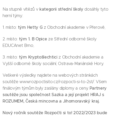
kategorii střední školy
Na stupně vítězů v
dosáhly tyto
herní týmy:
tým Hetty G
1. místo:
z Obchodní akademie v Přerově,
tým 1. B Opice
2. místo:
ze Střední odborné školy
EDUCAnet Brno,
tým Kryptošlechtici
3. místo:
z Obchodní akademie a
Vyšší odborné školy sociální, Ostrava-Mariánské Hory.
Veškeré výsledky najdete na webových stránkách
soutěže www.rozpoctisito.cz/rozpocti-si-to-2st/. Všem
Partnery
finálovým týmům byly zaslány diplomy a ceny.
soutěže jsou společnost Sazka a její projekt HRAJ s
ROZUMEM, Česká mincovna a Jihomoravský kraj.
Nový ročník soutěže Rozpočti si to! 2022/2023 bude