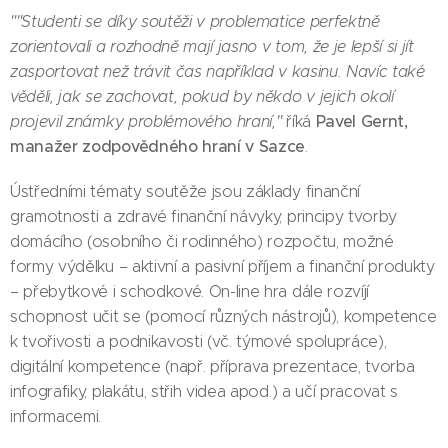
""Studenti se díky soutěži v problematice perfektně
zorientovali a rozhodně mají jasno v tom, že je lepší si jít
zasportovat než trávit čas například v kasinu. Navíc také
věděli, jak se zachovat, pokud by někdo v jejich okolí
Pavel Gernt,
projevil známky problémového hraní,"
říká
manažer zodpovědného hraní v Sazce
.
Ústředními tématy soutěže jsou základy finanční
gramotnosti a zdravé finanční návyky, principy tvorby
domácího (osobního či rodinného) rozpočtu, možné
formy výdělku – aktivní a pasivní příjem a finanční produkty
– přebytkové i schodkové. On-line hra dále rozvíjí
schopnost učit se (pomocí různých nástrojů), kompetence
k tvořivosti a podnikavosti (vč. týmové spolupráce),
digitální kompetence (např. příprava prezentace, tvorba
infografiky, plakátu, střih videa apod.) a učí pracovat s
informacemi.