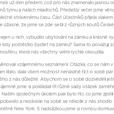
zámek už den předem, což pro nás znamenalo jasnou o
lenů týmu a našich mlaďochů. Předešlý večer jsme věn
olečně strávenému času. Část účastníků přijela vlakem 
e úžasné, že jsme se zde sešli z různých koutů České 
 nejen u nich, vzbudilo ubytování na zámku a krásně 
 kdy poštěstilo bydlet na zámku? Sama to považuji za
sféru, která nás všechny velmi rychle okouzlila.
ěnovali vzájemnému seznámení. Otázka, co se nám v
 líbilo, dala všem možnost nenásilně říct o sobě pár s
dého z nás důležité. Abychom se o sobě dozvěděli ješt
Vzájemně jsme si pokládali tři různé sady otázek zaměř
. Naším společným úkolem pak bylo říci, co jsme zjisti
obavilo a nezávisle na sobě se několik z nás shodlo n
rétně New York. S nadsázkou jsme si rovnou domluvi