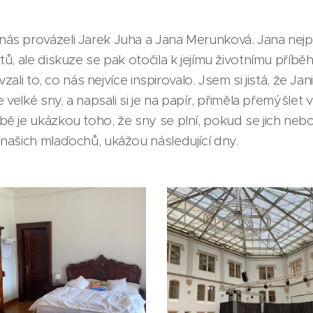
s provázeli Jarek Juha a Jana Merunková. Jana nejprv
ů, ale diskuze se pak otočila k jejímu životnímu příb
vzali to, co nás nejvíce inspirovalo. Jsem si jistá, že 
 velké sny, a napsali si je na papír, přiměla přemýšlet
 je ukázkou toho, že sny se plní, pokud se jich nebo
našich mlaďochů, ukážou následující dny.