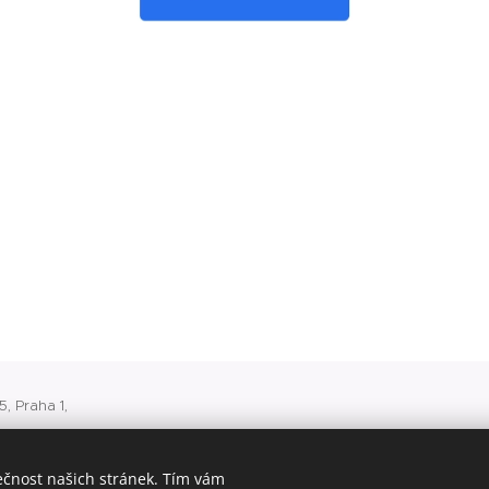
, Praha 1,
 v Praze
ečnost našich stránek. Tím vám
500