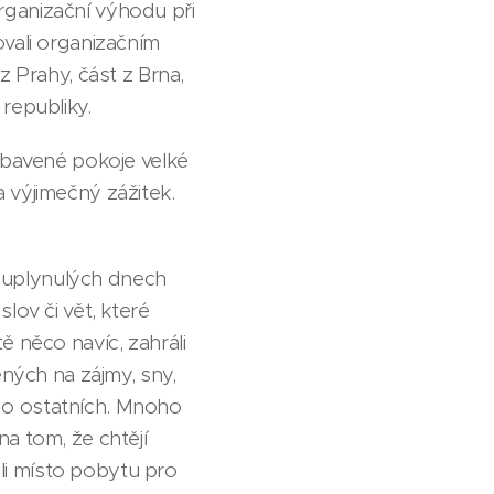
rganizační výhodu při
ovali organizačním
z Prahy, část z Brna,
republiky.
vybavené pokoje velké
 výjimečný zážitek.
 uplynulých dnech
lov či vět, které
ě něco navíc, zahráli
ených na zájmy, sny,
li o ostatních. Mnoho
a tom, že chtějí
li místo pobytu pro