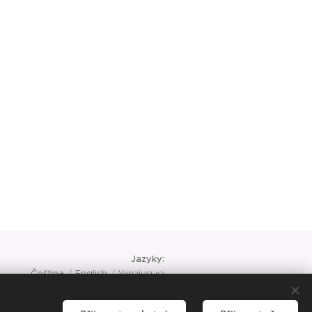
Jazyky
Čeština
English
Українська