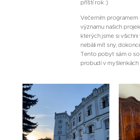
příští rok :)
Večerním programem ná
významu našich projekt
kterých jsme si všichni 
nebáli mít sny, dokonce
Tento pobyt sám o sobě
probudí v myšlenkách 