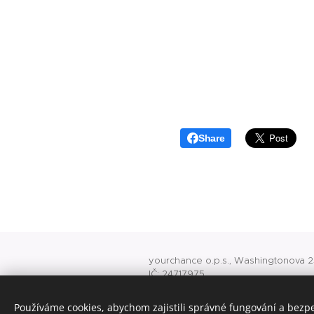
Share
yourchance o.p.s., Washingtonova 25
IČ: 24717975
O 741 vedená u rejstříkového soudu
office@yourchance.cz
Používáme cookies, abychom zajistili správné fungování a bezp
konto veřejné sbírky 8418245001/5