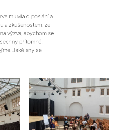
e mluvila o poslání a
ěhu a zkušenostem, ze
Janina výzva, abychom se
 všechny přítomné.
jíme. Jaké sny se