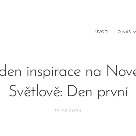
ÚVOD
O NÁS
den inspirace na No
Světlově: Den první
19.08.2024