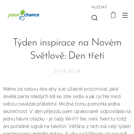
HLEDAT
Týden inspirace na Novém
Světlově: Den třetí
21.08.2024
Máme za sebou dva dny a je úžasné pozorovat, jaká
skvělá parta mladých lidí se zde sešla a jak rychle mezi
sebou navázali přátelství. Možná tomu pomohla jedna
skutečnost. V den příjezdu jsem opakovaně odpovídala na
jednu hlavní otázku - je tady Wi-Fi? Ne, není. Není tu totiž
ani pořádně signál na telefon. Většina z nich má celý týden
neplánovaný digitální detox. A víte co? Nikomu to nevadí.