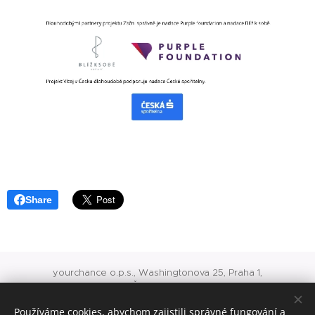
Share
yourchance o.p.s., Washingtonova 25, Praha 1,
IČ: 24717975
O 741 vedená u rejstříkového soudu v Praze
Používáme cookies, abychom zajistili správné fungování a
office@yourchance.cz