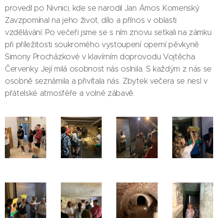
provedl po Nivnici, kde se narodil Jan Ámos Komenský.
Zavzpomínal na jeho život, dílo a přínos v oblasti
vzdělávání. Po večeři jsme se s ním znovu setkali na zámku
při příležitosti soukromého vystoupení operní pěvkyně
Simony Procházkové v klavírním doprovodu Vojtěcha
Červenky. Její milá osobnost nás oslnila. S každým z nás se
osobně seznámila a přivítala nás. Zbytek večera se nesl v
přátelské atmosféře a volné zábavě.