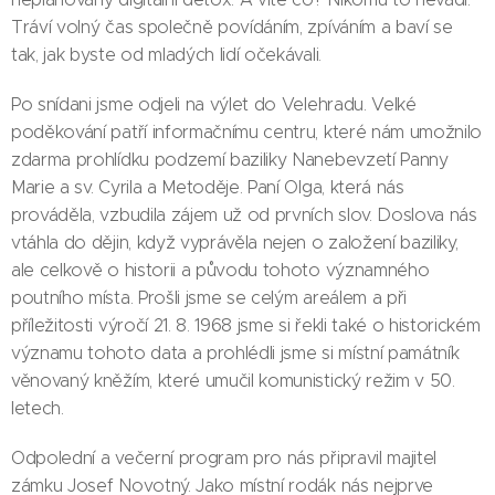
Tráví volný čas společně povídáním, zpíváním a baví se
tak, jak byste od mladých lidí očekávali.
Po snídani jsme odjeli na výlet do Velehradu. Velké
poděkování patří informačnímu centru, které nám umožnilo
zdarma prohlídku podzemí baziliky Nanebevzetí Panny
Marie a sv. Cyrila a Metoděje. Paní Olga, která nás
prováděla, vzbudila zájem už od prvních slov. Doslova nás
vtáhla do dějin, když vyprávěla nejen o založení baziliky,
ale celkově o historii a původu tohoto významného
poutního místa. Prošli jsme se celým areálem a při
příležitosti výročí 21. 8. 1968 jsme si řekli také o historickém
významu tohoto data a prohlédli jsme si místní památník
věnovaný kněžím, které umučil komunistický režim v 50.
letech.
Odpolední a večerní program pro nás připravil majitel
zámku Josef Novotný. Jako místní rodák nás nejprve