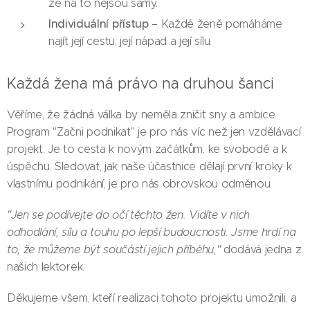
že na to nejsou samy.
Individuální přístup
– Každé ženě pomáháme
najít její cestu, její nápad a její sílu.
Každá žena má právo na druhou šanci
Věříme, že žádná válka by neměla zničit sny a ambice.
Program "Začni podnikat" je pro nás víc než jen vzdělávací
projekt. Je to cesta k novým začátkům, ke svobodě a k
úspěchu. Sledovat, jak naše účastnice dělají první kroky k
vlastnímu podnikání, je pro nás obrovskou odměnou.
"Jen se podívejte do očí těchto žen. Vidíte v nich
odhodlání, sílu a touhu po lepší budoucnosti. Jsme hrdí na
to, že můžeme být součástí jejich příběhu,"
dodává jedna z
našich lektorek.
Děkujeme všem, kteří realizaci tohoto projektu umožnili, a