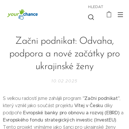
HLEDAT
Začni podnikat: Odvaha,
podpora a nové začátky pro
ukrajinské ženy
10.02.2025
"Začni podnikat"
S velkou radostí jsme zahájili program
,
Vítej v Česku
který vznikl jako součást projektu
díky
Evropské banky pro obnovu a rozvoj (EBRD)
podpoře
a
Evropského fondu strategických investic (InvestEU)
.
Tento projekt vnímáme jako šanci pro ukrajinské ženy