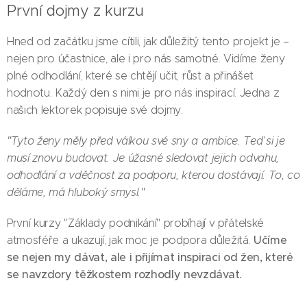
První dojmy z kurzu
Hned od začátku jsme cítili, jak důležitý tento projekt je –
nejen pro účastnice, ale i pro nás samotné. Vidíme ženy
plné odhodlání, které se chtějí učit, růst a přinášet
hodnotu. Každý den s nimi je pro nás inspirací. Jedna z
našich lektorek popisuje své dojmy:
"Tyto ženy měly před válkou své sny a ambice. Teď si je
musí znovu budovat. Je úžasné sledovat jejich odvahu,
odhodlání a vděčnost za podporu, kterou dostávají. To, co
děláme, má hluboký smysl."
První kurzy "Základy podnikání" probíhají v přátelské
Učíme
atmosféře a ukazují, jak moc je podpora důležitá.
se nejen my dávat, ale i přijímat inspiraci od žen, které
se navzdory těžkostem rozhodly nevzdávat.