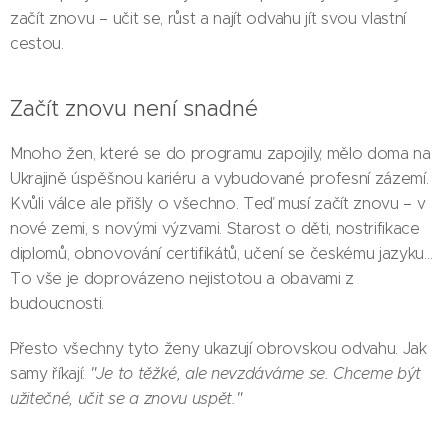
začít znovu – učit se, růst a najít odvahu jít svou vlastní
cestou.
Začít znovu není snadné
Mnoho žen, které se do programu zapojily, mělo doma na
Ukrajině úspěšnou kariéru a vybudované profesní zázemí.
Kvůli válce ale přišly o všechno. Teď musí začít znovu – v
nové zemi, s novými výzvami. Starost o děti, nostrifikace
diplomů, obnovování certifikátů, učení se českému jazyku…
To vše je doprovázeno nejistotou a obavami z
budoucnosti.
Přesto všechny tyto ženy ukazují obrovskou odvahu. Jak
samy říkají:
"Je to těžké, ale nevzdáváme se. Chceme být
užitečné, učit se a znovu uspět."