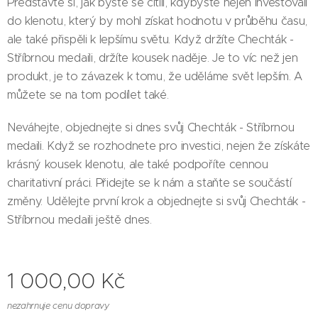
Představte si, jak byste se cítili, kdybyste nejen investovali
do klenotu, který by mohl získat hodnotu v průběhu času,
ale také přispěli k lepšímu světu. Když držíte Chechták -
Stříbrnou medaili, držíte kousek naděje. Je to víc než jen
produkt, je to závazek k tomu, že uděláme svět lepším. A
můžete se na tom podílet také.
Neváhejte, objednejte si dnes svůj Chechták - Stříbrnou
medaili. Když se rozhodnete pro investici, nejen že získáte
krásný kousek klenotu, ale také podpoříte cennou
charitativní práci. Přidejte se k nám a staňte se součástí
změny. Udělejte první krok a objednejte si svůj Chechták -
Stříbrnou medaili ještě dnes.
1 000,00
Kč
nezahrnuje cenu dopravy