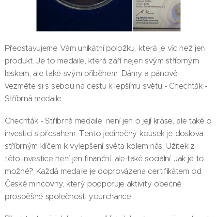
Představujeme Vám unikátní položku, která je víc než jen
produkt. Je to medaile, která září nejen svým stříbrným
leskem, ale také svým příběhem. Dámy a pánové,
vezměte si s sebou na cestu k lepšímu světu - Chechták -
Stříbrná medaile.
Chechták - Stříbrná medaile, není jen o její kráse, ale také o
investici s přesahem. Tento jedinečný kousek je doslova
stříbrným klíčem k vylepšení světa kolem nás. Užitek z
této investice není jen finanční, ale také sociální. Jak je to
možné? Každá medaile je doprovázena certifikátem od
České mincovny, který podporuje aktivity obecně
prospěšné společnosti yourchance.