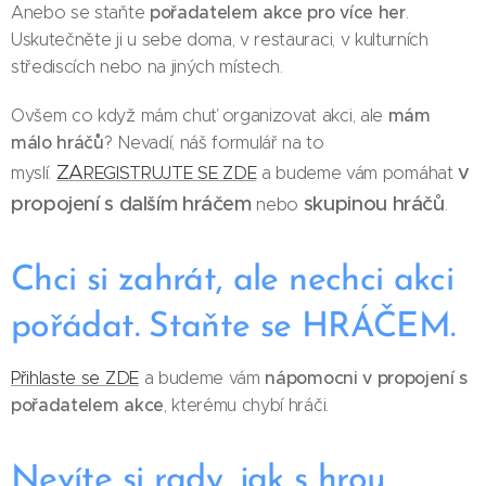
pořadatelem akce pro více her
Anebo se staňte
.
Uskutečněte ji u sebe doma, v restauraci, v kulturních
střediscích nebo na jiných místech.
mám
Ovšem co když mám chuť organizovat akci, ale
málo hráčů
? Nevadí, náš formulář na to
ZA
v
myslí.
REGISTRUJTE SE ZDE
a budeme vám pomáhat
propojení s dalším hráčem
skupinou hráčů
nebo
.
Chci si zahrát, ale nechci akci
pořádat. Staňte se HRÁČEM.
nápomocni v propojení s
Přihlaste se ZDE
a budeme vám
pořadatelem
akce
, kterému chybí hráči.
Nevíte si rady, jak s hrou