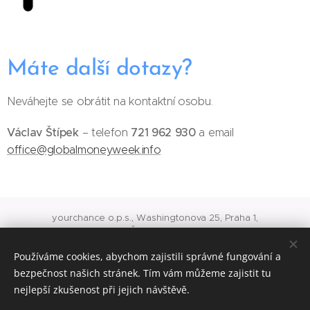
Máte další dotazy?
Neváhejte se obrátit na kontaktní osobu.
Václav Štípek
721 962 930
– telefon
a email
office@globalmoneyweek.info
yourchance o.p.s., Washingtonova 25, Praha 1,
IČ: 24717975
O 741 vedená u rejstříkového soudu v Praze
Používáme cookies, abychom zajistili správné fungování a
office@yourchance.cz
konto veřejné sbírky 8418245001/5500
bezpečnost našich stránek. Tím vám můžeme zajistit tu
nejlepší zkušenost při jejich návštěvě.
Cookies