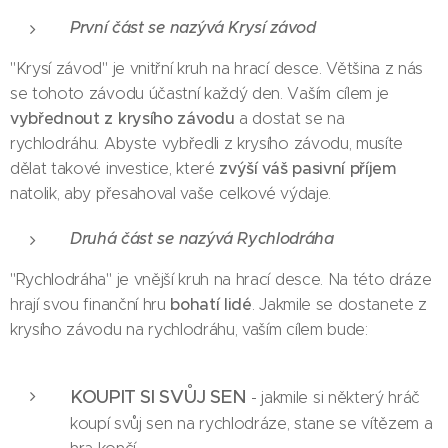
První část se nazývá Krysí závod
"Krysí závod" je vnitřní kruh na hrací desce. Většina z nás
se tohoto závodu účastní každý den. Vaším cílem je
vybřednout z krysího závodu
a dostat se na
rychlodráhu. Abyste vybředli z krysího závodu, musíte
zvýší váš pasivní příjem
dělat takové investice, které
natolik, aby přesahoval vaše celkové výdaje.
Druhá část se nazývá Rychlodráha
"Rychlodráha" je vnější kruh na hrací desce. Na této dráze
bohatí lidé
hrají svou finanční hru
. Jakmile se dostanete z
krysího závodu na rychlodráhu, vaším cílem bude:
KOUPIT SI SVŮJ SEN
- jakmile si některý hráč
koupí svůj sen na rychlodráze, stane se vítězem a