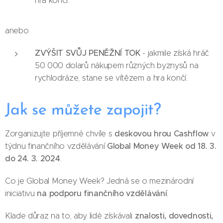
hra končí.
anebo
ZVÝŠIT SVŮJ PENĚŽNÍ TOK
- jakmile získá hráč
50 000 dolarů nákupem různých byznysů na
rychlodráze, stane se vítězem a hra končí.
Jak se můžete zapojit?
deskovou hrou Cashflow
Zorganizujte příjemné chvíle s
v
Global Money Week od 18. 3.
týdnu finančního vzdělávání
do 24. 3. 2024
.
Co je Global Money Week? Jedná se o mezinárodní
na podporu finančního vzdělávání
iniciativu
.
znalosti, dovednosti,
Klade důraz na to, aby lidé získávali