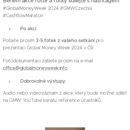
Během akce foťte a fotky sdílejte s hashtagem
#GlobalMoneyWeek 2024 #GMWCzechia
#CashflowMaraton
Po akci:
3-5 fotek z vašeho setkání
Pošlete prosím
pro
prezentaci Global Money Week 2024 v ČR.
Fotodokumentaci zašlete prosím na e-mail:
office@globalmoneyweek.info
.
Dobrovolné výstupy:
Audio nebo videozáznam z akce, který bude možné sdílet
na GMW YouTube kanálu, reference účastníků.