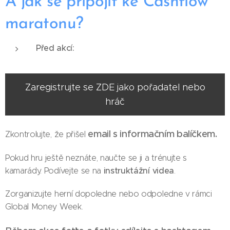
A jak se připojit ke Cashflow
maratonu?
Před akcí:
Zaregistrujte se ZDE jako pořadatel nebo
hráč
email s informačním balíčkem.
Zkontrolujte, že přišel
Pokud hru ještě neznáte, naučte se ji a trénujte s
instruktážní videa
kamarády. Podívejte se na
.
Zorganizujte herní dopoledne nebo odpoledne v rámci
Global Money Week.