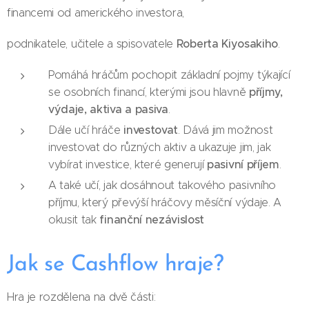
financemi od amerického investora,
Roberta Kiyosakiho
podnikatele, učitele a spisovatele
.
Pomáhá hráčům pochopit základní pojmy týkající
příjmy,
se osobních financí, kterými jsou hlavně
výdaje, aktiva a pasiva
.
investovat
Dále učí hráče
. Dává jim možnost
investovat do různých aktiv a ukazuje jim, jak
pasivní příjem
vybírat investice, které generují
.
A také učí, jak dosáhnout takového pasivního
příjmu, který převýší hráčovy měsíční výdaje. A
finanční nezávislost
okusit tak
Jak se Cashflow hraje?
Hra je rozdělena na dvě části: